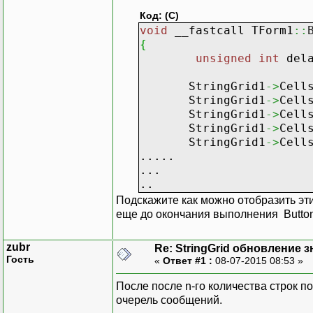
Код: (C)
void
__fastcall TForm1
::
{
unsigned
int
del
StringGrid1
->
Cell
StringGrid1
->
Cell
StringGrid1
->
Cell
StringGrid1
->
Cell
StringGrid1
->
Cell
.....
...
..
Подскажите как можно отобразить эт
еще до окончания выполнения Button
zubr
Re: StringGrid обновление з
Гость
«
Ответ #1 :
08-07-2015 08:53 »
После после n-го количества строк п
очерель сообщений.