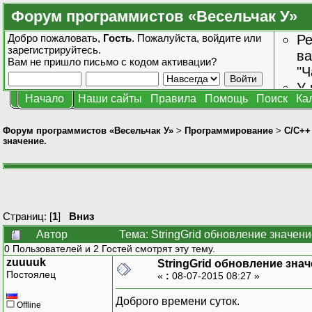
Форум программистов «Весельчак У»
Добро пожаловать,
Гость
. Пожалуйста,
войдите
или
Ре
зарегистрируйтесь
.
ва
Вам не пришло
письмо с кодом активации?
"Ч
У 
Начало
Наши сайты
Правила
Помощь
Поиск
Ка
от
зн
Форум программистов «Весельчак У»
>
Программирование
>
C/C++
значение.
Страниц: [
1
]
Вниз
Автор
Тема: StringGrid обновление значени
0 Пользователей и 2 Гостей смотрят эту тему.
zuuuuk
StringGrid обновление знач
Постоялец
«
:
08-07-2015 08:27 »
Доброго времени суток.
Offline