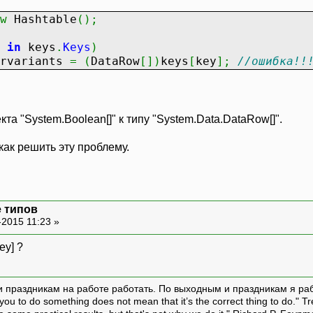
w
Hashtable
(
)
;
y
in
keys
.
Keys
)
rvariants
=
(
DataRow
[
]
)
keys
[
key
]
;
//ошибка!!
та "System.Boolean[]" к типу "System.Data.DataRow[]".
как решить эту проблему.
 типов
-2015 11:23 »
ey] ?
и праздникам на работе работать. По выходным и праздникам я ра
ou to do something does not mean that it’s the correct thing to do." T