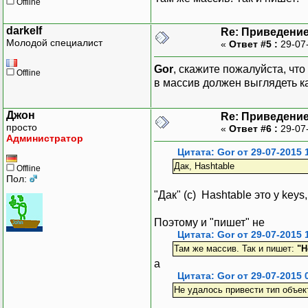
Offline
darkelf
Re: Приведение
Молодой специалист
«
Ответ #5 :
29-07
Gor
, скажите пожалуйста, что
Offline
в массив должен выглядеть ка
Джон
Re: Приведение
просто
«
Ответ #6 :
29-07
Администратор
Цитата: Gor от 29-07-2015 
Дак, Hashtable
Offline
Пол:
"Дак" (с) Hashtable это у keys
Поэтому и "пишет" не
Цитата: Gor от 29-07-2015 
Там же массив. Так и пишет:
"Н
а
Цитата: Gor от 29-07-2015 
Не удалось привести тип объект