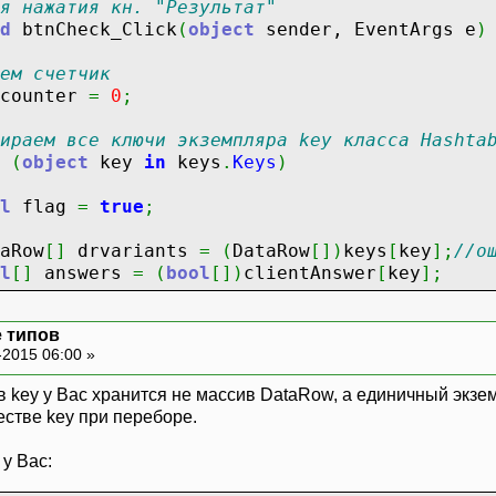
я нажатия кн. "Результат"
d
btnCheck_Click
(
object
sender, EventArgs e
)
ем счетчик
counter
=
0
;
бираем все ключи экземпляра key класса Hashta
(
object
key
in
keys
.
Keys
)
l
flag
=
true
;
ow
[
]
drvariants
=
(
DataRow
[
]
)
keys
[
key
]
;
//о
l
[
]
answers
=
(
bool
[
]
)
clientAnswer
[
key
]
;
i
=
0
;
 типов
-2015 06:00 »
each
(
DataRow drvariant
in
drvariants
)
 в key у Вас хранится не массив DataRow, а единичный экз
if
(
(
(
bool
)
drvariant
[
"isRight"
]
)
==
answers
честве key при переборе.
{
continue
;
 у Вас:
}
else