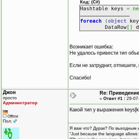
Код: (C#)
Hashtable keys
=
ne
…………………………………………
foreach
(
object
ke
DataRow
[
]
d
Возникает ошибка:
Не удалось привести тип объек
Если не затруднит, отпишите, 
Спасибо!
Джон
Re: Приведение
просто
«
Ответ #1 :
29-07
Администратор
Какой тип у выражения keys[k
Offline
Пол:
Я вам что? Дурак? По выходным 
"Just because the language allows y