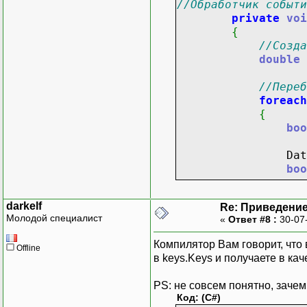
//Обработчик событи
private
voi
{
//Созда
double
//Пере
foreach
{
boo
DataR
boo
int
darkelf
Re: Приведение
Молодой специалист
«
Ответ #8 :
30-07
for
{
Компилятор Вам говорит, что
Offline
в keys.Keys и получаете в ка
PS: не совсем понятно, зачем
Код: (C#)