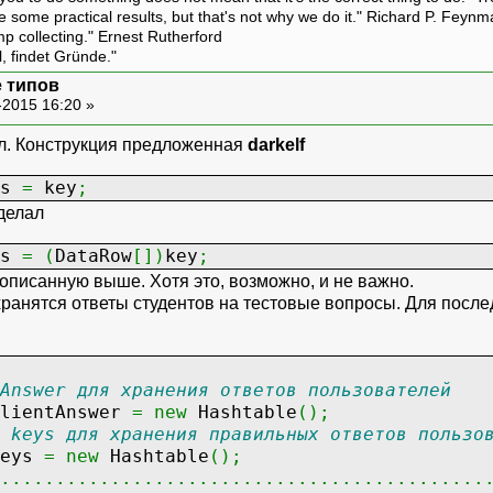
ive some practical results, but that's not why we do it." Richard P. Feyn
amp collecting." Ernest Rutherford
l, findet Gründe."
 типов
-2015 16:20 »
ил. Конструкция предложенная
darkelf
ts
=
key
;
делал
ts
=
(
DataRow
[
]
)
key
;
описанную выше. Хотя это, возможно, и не важно.
] хранятся ответы студентов на тестовые вопросы. Для пос
Answer для хранения ответов пользователей
entAnswer
=
new
Hashtable
(
)
;
 keys для хранения правильных ответов пользо
eys
=
new
Hashtable
(
)
;
............................................