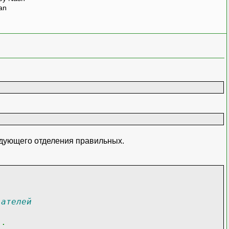
man
ледующего отделения правильных.
вателей
..