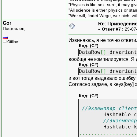
"Physics is like sex: sure, it may g
"All science is either physics or st
"Wer will, findet Wege, wer nicht wil
Gor
Re: Приведение
Постоялец
«
Ответ #7 :
29-07
Извиняюсь, я не точно ответ
Offline
Код: (C#)
DataRow
[
]
drvarian
вообще не компилируется. Я 
Код: (C#)
DataRow
[
]
drvarian
и вот тогда выдавало ошибку 
Согласно задаче, в keys[key
Код: (C#)
//Экземпляр client
Hashtable cli
//Экземпляр
Hashtable k
...................