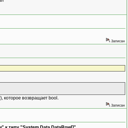
man
Записан
), которое возвращает bool.
Записан
 к типу "System.Data.DataRow[]".