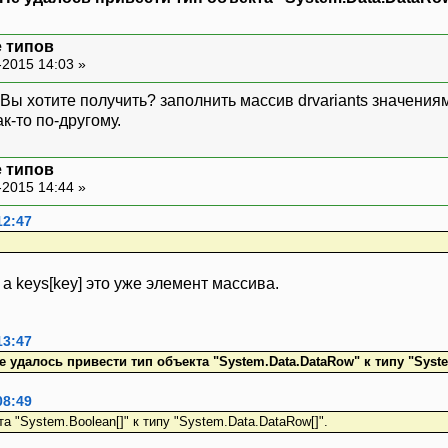
 типов
-2015 14:03 »
 Вы хотите получить? заполнить массив drvariants значения
к-то по-другому.
 типов
-2015 14:44 »
12:47
, a keys[key] это уже элемент массива.
13:47
е удалось привести тип объекта "System.Data.DataRow" к типу "Syste
08:49
а "System.Boolean[]" к типу "System.Data.DataRow[]".