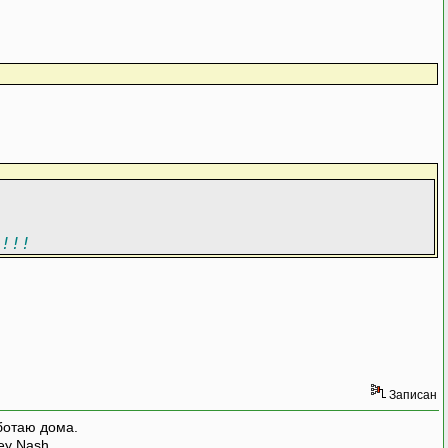
а!!!
Записан
ботаю дома.
rey Nash