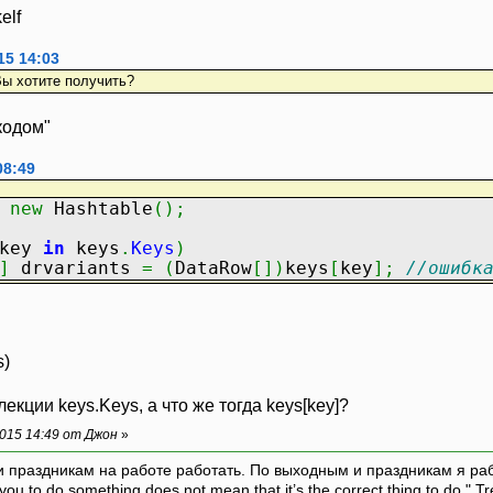
elf
15 14:03
Вы хотите получить?
кодом"
08:49
new
Hashtable
(
)
;
key
in
keys
.
Keys
)
]
drvariants
=
(
DataRow
[
]
)
keys
[
key
]
;
//ошибк
s)
екции keys.Keys, а что же тогда keys[key]?
015 14:49 от Джон
»
и праздникам на работе работать. По выходным и праздникам я ра
ou to do something does not mean that it’s the correct thing to do." T