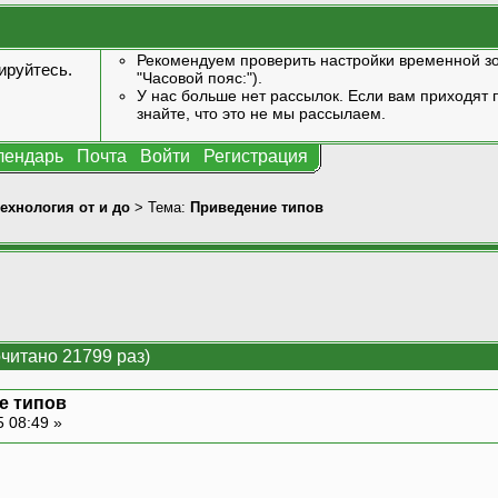
Рекомендуем проверить настройки временной зо
ируйтесь
.
"Часовой пояс:").
У нас больше нет рассылок. Если вам приходят п
знайте, что это не мы рассылаем.
лендарь
Почта
Войти
Регистрация
технология от и до
> Тема:
Приведение типов
читано 21799 раз)
е типов
5 08:49 »