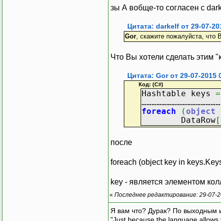
зы А вобще-то согласен с dark
Цитата: darkelf от 29-07-20
Gor
, скажите пожалуйста, что 
Что Вы хотели сделать этим "
Цитата: Gor от 29-07-2015 
Код: (C#)
Hashtable keys
=
…………………………………………
foreach
(
object
DataRow
[
после
foreach (object key in keys.Key
key - является элементом колл
«
Последнее редактирование: 29-07-2
Я вам что? Дурак? По выходным 
"Just because the language allows y