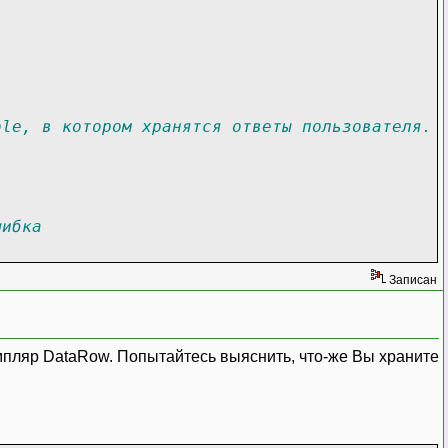
ble, в котором хранятся ответы пользователя.
шибка
Записан
емпляр DataRow. Попытайтесь выяснить, что-же Вы храните
[
i
++
]
)