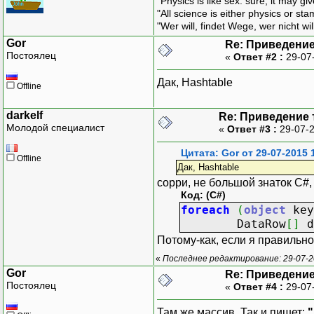
"Physics is like sex: sure, it may g
"All science is either physics or st
"Wer will, findet Wege, wer nicht wil
Gor
Re: Приведение
Постоялец
«
Ответ #2 :
29-07
Дак, Hashtable
Offline
darkelf
Re: Приведение 
Молодой специалист
«
Ответ #3 :
29-07-2
Цитата: Gor от 29-07-2015 
Offline
Дак, Hashtable
сорри, не большой знаток C#,
Код: (C#)
foreach
(
object
ke
DataRow
[
]
d
Потому-как, если я правильно
«
Последнее редактирование: 29-07-20
Gor
Re: Приведение
Постоялец
«
Ответ #4 :
29-07
Там же массив. Так и пишет:
"