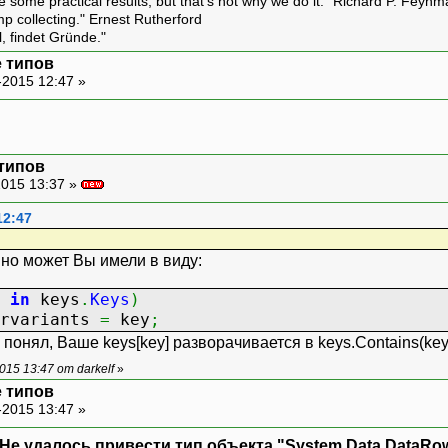
ive some practical results, but that's not why we do it." Richard P. Feyn
amp collecting." Ernest Rutherford
l, findet Gründe."
 типов
-2015 12:47 »
типов
015 13:37 »
12:47
 но может Вы имели в виду:
y
in
keys
.
Keys
)
rvariants
=
key
;
 понял, Ваше keys[key] разворачивается в keys.Contains(key
15 13:47 от darkelf
»
 типов
-2015 13:47 »
Не удалось привести тип объекта "System.Data.DataRow"