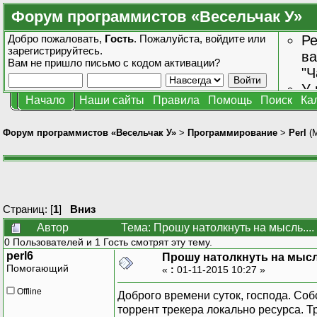
Форум программистов «Весельчак У»
Добро пожаловать,
Гость
. Пожалуйста,
войдите
или
Ре
зарегистрируйтесь
.
ва
Вам не пришло
письмо с кодом активации?
"Ч
У 
Начало
Наши сайты
Правила
Помощь
Поиск
Ка
от
зн
Форум программистов «Весельчак У»
>
Программирование
>
Perl
(
Страниц: [
1
]
Вниз
Автор
Тема: Прошу натолкнуть на мысль....
0 Пользователей и 1 Гость смотрят эту тему.
perl6
Прошу натолкнуть на мысль
Помогающий
«
:
01-11-2015 10:27 »
Offline
Доброго времени суток, господа. Собс
торрент трекера локально ресурса. Тр