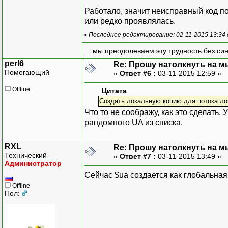
Работало, значит неисправный код п
или редко проявлялась.
«
Последнее редактирование: 02-11-2015 13:34
... мы преодолеваем эту трудность без си
perl6
Re: Прошу натолкнуть на мы
Помогающий
«
Ответ #6 :
03-11-2015 12:59 »
Offline
Цитата
Создать локальную копию для потока лог
Что то не соображу, как это сделать
рандомного UA из списка.
RXL
Re: Прошу натолкнуть на мы
Технический
«
Ответ #7 :
03-11-2015 13:49 »
Администратор
Сейчас $ua создается как глобальна
Offline
Пол: