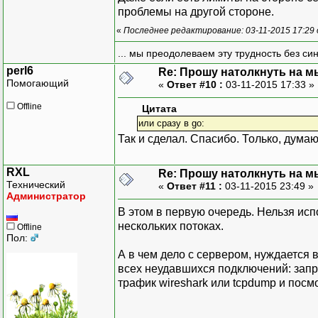
проблемы на другой стороне.
«
Последнее редактирование: 03-11-2015 17:29
... мы преодолеваем эту трудность без си
perl6
Re: Прошу натолкнуть на мы
Помогающий
«
Ответ #10 :
03-11-2015 17:33 »
Offline
Цитата
или сразу в go:
Так и сделал. Спасибо. Только, думаю
RXL
Re: Прошу натолкнуть на мы
Технический
«
Ответ #11 :
03-11-2015 23:49 »
Администратор
В этом в первую очередь. Нельзя ис
нескольких потоках.
Offline
Пол:
А в чем дело с сервером, нуждается 
всех неудавшихся подключений: запро
трафик wireshark или tcpdump и посмо