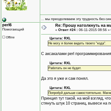
);
}
sub add_request_2 {
... мы преодолеваем эту трудность без си
http_get(
perl6
Re: Прошу натолкнуть на мы
$string_return,
Помогающий
«
Ответ #24 :
06-11-2015 08:56 »
headers => {
Offline
'User-Agent' => 'Mozil
Цитата: RXL
'Accept-Encoding' 
Не могу я более видеть твоего "кода".
'Accept-Language'
'Accept' => '*
С аксакалами perl программирования 
'Accept-Charset' =>
Цитата: RXL
},
Работать он не будет.
timeout => 20
\&my_data_handler
Да это я уже и сам понял.
);
Цитата: RXL
}
Попробуй дальше самостоятельно. Магии 
Принцип тут такой, на мой взгляд, чт
add_request ;
стянуть штук 10 страниц, вывеси на п