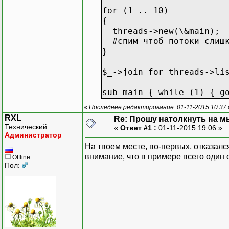
for (1 .. 10)
{
threads->new(\&main);
#спим чтоб потоки слишк
}
$_->join for threads->li
sub main { while (1) { g
«
Последнее редактирование: 01-11-2015 10:37 
RXL
Re: Прошу натолкнуть на мы
Технический
«
Ответ #1 :
01-11-2015 19:06 »
Администратор
На твоем месте, во-первых, отказался
внимание, что в примере всего один
Offline
Пол: