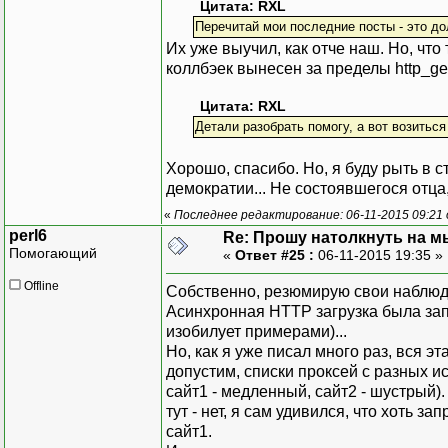
add_request_2;
Цитата: RXL
Перечитай мои последние посты - это д
EV::loop();
Их уже выучил, как отче наш. Но, что 
коллбэек вынесен за пределы http_get
Цитата: RXL
Детали разобрать помогу, а вот возиться
Хорошо, спасибо. Но, я буду рыть в 
демократии... Не состоявшегося отца, 
«
Последнее редактирование: 06-11-2015 09:21 
perl6
Re: Прошу натолкнуть на мы
Помогающий
«
Ответ #25 :
06-11-2015 19:35 »
Offline
Собственно, резюмирую свои наблюде
Асинхронная HTTP загрузка была за
изобилует примерами)...
Но, как я уже писал много раз, вся эт
допустим, списки проксей с разных ис
сайт1 - медленный, сайт2 - шустрый).
тут - нет, я сам удивился, что хоть з
сайт1.