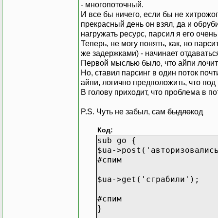
- многопоточный.
И все бы ничего, если бы не хитрожоп
прекрасный день он взял, да и обруби
нагружать ресурс, парсил я его очень
Теперь, не могу понять, как, но парси
же задержками) - начинает отдаватьс
Первой мыслью было, что айпи лочит 
Но, ставил парсинг в один поток почт
айпи, логично предположить, что под
В голову приходит, что проблема в по
P.S. Чуть не забыл, сам
быдло
код
Код:
sub go {
$ua->post('авторизовалис
#спим
$ua->get('сграбили');
#спим
}