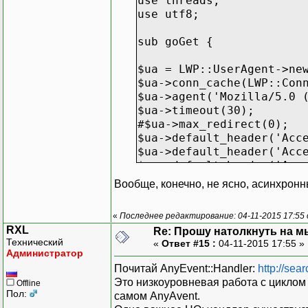
use threads;
use utf8;
sub goGet {
$ua = LWP::UserAgent->ne
$ua->conn_cache(LWP::Con
$ua->agent('Mozilla/5.0 
$ua->timeout(30);
#$ua->max_redirect(0);
$ua->default_header('Acc
$ua->default_header('Acc
$ua->default_header('Acc
$ua->default_header('Acc
Вообще, конечно, не ясно, асинхронн
$cookie_jar = HTTP::Cook
ignore_discard=>1, );
«
Последнее редактирование: 04-11-2015 17:55 
$ua ->cookie_jar($cookie
RXL
Re: Прошу натолкнуть на мы
Технический
«
Ответ #15 :
04-11-2015 17:55 »
Администратор
$response = $ua->get($ur
Почитай AnyEvent::Handler:
http://sea
Это низкоуровневая работа с циклом 
Offline
if (regexp) {
Пол:
самом AnyAvent.