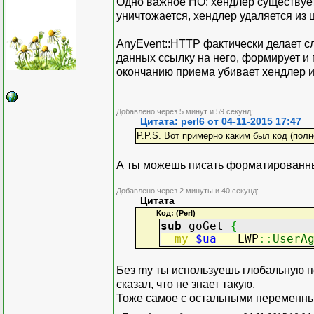
Одно важное НО: хендлер существует 
sleep (int(rand(40))+20)
уничтожается, хендлер удаляется из 
$ua->get($regexp, 'Refer
AnyEvent::HTTP фактически делает сл
данных ссылку на него, формирует и 
}
окончанию приема убивает хендлер и
sleep (int(rand(100)+20)
Добавлено через 5 минут и 59 секунд:
Цитата: perl6 от 04-11-2015 17:47
for (1 .. 10)
P.P.S. Вот примерно каким был код (полн
{
threads->new(\&main);
А ты можешь писать форматированный 
sleep (int(rand(90)+25
}
Добавлено через 2 минуты и 40 секунд:
Цитата
Код: (Perl)
$_->join for threads->li
sub
goGet
{
my
$ua
=
LWP
::
UserA
sub main
Без my ты используешь глобальную пер
{ while (1) { goGet }}
сказал, что не знает такую.
Тоже самое с остальными переменн