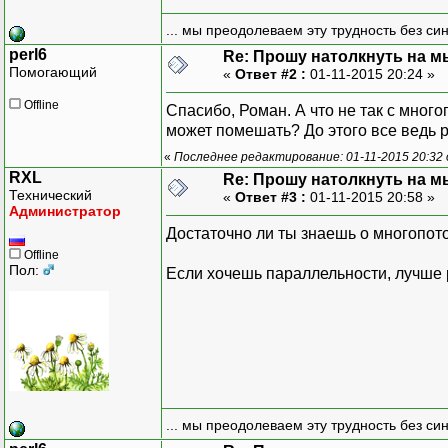
... мы преодолеваем эту трудность без си
perl6
Re: Прошу натолкнуть на мы
Помогающий
«
Ответ #2 :
01-11-2015 20:24 »
Offline
Спасибо, Роман. А что не так с много
может помешать? До этого все ведь р
«
Последнее редактирование: 01-11-2015 20:32 
RXL
Re: Прошу натолкнуть на мы
Технический
«
Ответ #3 :
01-11-2015 20:58 »
Администратор
Достаточно ли ты знаешь о многопото
Offline
Пол:
Если хочешь параллельности, лучше
... мы преодолеваем эту трудность без си