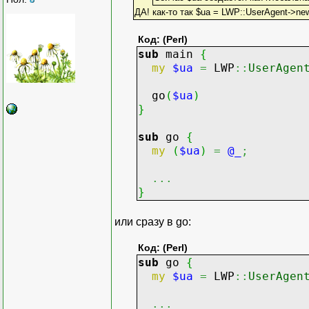
ДА! как-то так $ua = LWP::UserAgent->ne
Код: (Perl)
sub
main
{
my
$ua
=
LWP
::
UserAgen
go
(
$ua
)
}
sub
go
{
my
(
$ua
)
=
@_
;
...
}
или сразу в go:
Код: (Perl)
sub
go
{
my
$ua
=
LWP
::
UserAgen
...