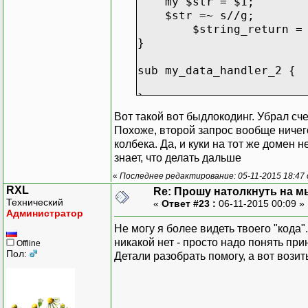
my $str = $1;
$str =~ s//g;
$string_return 
}
sub my_data_handler_2 {
}
Вот такой вот быдлокодинг. Убрал сче
sub add_request {
Похоже, второй запрос вообще ничего 
http_get(
колбека. Да, и куки на тот же домен 
$url,
знает, что делать дальше
headers => {
«
Последнее редактирование: 05-11-2015 18:47 
'User-Agent' => 'Mozil
RXL
Re: Прошу натолкнуть на мы
'Accept-Encoding' 
Технический
«
Ответ #23 :
06-11-2015 00:09 »
'Accept-Language'
Администратор
'Accept' => '*
Не могу я более видеть твоего "кода"
'Accept-Charset' =>
никакой нет - просто надо понять пр
Offline
Пол:
Детали разобрать помогу, а вот возит
},
timeout => 20
cookie_jar => {}
\&my_data_handle