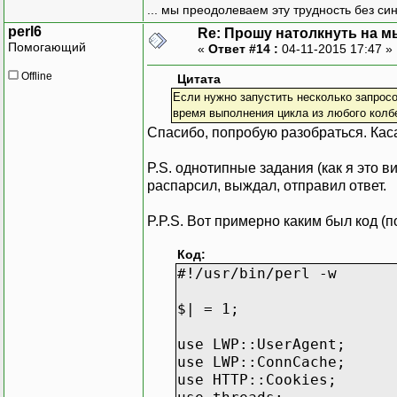
timeout
=>
2
... мы преодолеваем эту трудность без си
cookie_jar
=>
{
perl6
Re: Прошу натолкнуть на мы
\&my_data_handle
Помогающий
«
Ответ #14 :
04-11-2015 17:47 »
)
;
++
$request_cnt
;
Offline
Цитата
}
Если нужно запустить несколько запросо
время выполнения цикла из любого колб
add_request
for
1
..
5
;
Спасибо, попробую разобраться. Каса
EV
::
loop
(
)
;
P.S. однотипные задания (как я это ви
распарсил, выждал, отправил ответ.
P.P.S. Вот примерно каким был код (п
Код:
#!/usr/bin/perl -w
$| = 1;
use LWP::UserAgent;
use LWP::ConnCache;
use HTTP::Cookies;