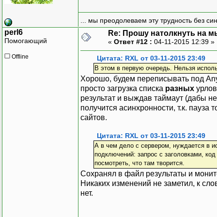
... мы преодолеваем эту трудность без си
perl6
Re: Прошу натолкнуть на мы
Помогающий
«
Ответ #12 :
04-11-2015 12:39 »
Offline
Цитата: RXL от 03-11-2015 23:49
В этом в первую очередь. Нельзя исполь
Хорошо, будем переписывать под Any
просто загрузка списка
разных
урлов 
результат и выждав таймаут (дабы не
получится асинхронности, т.к. пауза 
сайтов.
Цитата: RXL от 03-11-2015 23:49
А в чем дело с сервером, нуждается в 
подключений: запрос с заголовками, код
посмотреть, что там творится.
Сохранял в файл результаты и монито
Никаких изменений не заметил, к слов
нет.