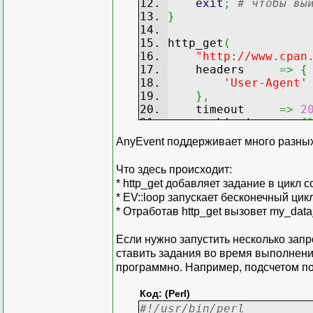
exit
;
# чтобы вы
}
http_get
(
"http://www.cpan
headers
=>
{
'User-Agent'
}
,
timeout
=>
2
cookie_jar
=>
{
\&my_data_handle
AnyEvent поддерживает много разных
)
;
Что здесь происходит:
EV
::
loop
(
)
;
* http_get добавляет задание в цикл 
* EV::loop запускает бесконечный цик
* Отработав http_get вызовет my_data
Если нужно запустить несколько запр
ставить задания во время выполнения
программно. Например, подсчетом п
Код: (Perl)
#!/usr/bin/perl