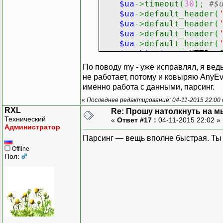
$ua
->
timeout
(
30
)
;
#$
$ua
->
default_header
(
$ua
->
default_header
(
$ua
->
default_header
(
$ua
->
default_header
(
$cookie_jar
=
HTTP
::
$ua
->
cookie_jar
(
$coo
По поводу my - уже исправлял, я ведь
не работает, потому и ковыряю AnyEve
$response
=
$ua
->
get
именно работа с данными, парсинг.
«
Последнее редактирование: 04-11-2015 22:00
if
(
regexp
)
{
RXL
Re: Прошу натолкнуть на мы
sleep
(
int
(
rand
(
4
Технический
«
Ответ #17 :
04-11-2015 22:02 »
$ua
->
get
(
$regexp
Администратор
}
Парсинг — вещь вполне быстрая. Ты 
Offline
sleep
(
int
(
rand
(
100
)
Пол:
}
for
(
1
..
10
)
{
threads
->
new
(
\&main
)
sleep
(
int
(
rand
(
90
)
+
}