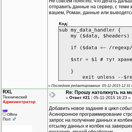
Не совсем понятно, что делать дальш
отправить данные на сервер, с теми ж
вашем, Роман, данные или выводятся
Код:
sub my_data_handler {
my ($data, $headers) 
if ($data =~ /regexp/
$str = $1 # тут храним 
}
exit unless --$requ
«
Последнее редактирование: 05-11-2015 12:31 
RXL
Re: Прошу натолкнуть на мы
Технический
«
Ответ #21 :
05-11-2015 16:23 »
Администратор
Добавить новое задание в цикл событи
Асинхронное программирование стро
Offline
Пол:
запрос на получение данных и колбек
отсылку данных и колбек на заверше
поставить другой обработчик.