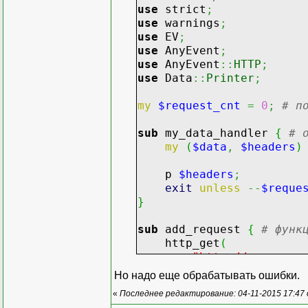
use
strict
;
use
warnings
;
use
EV
;
use
AnyEvent
;
use
AnyEvent
::
HTTP
;
use
Data
::
Printer
;
my
$request_cnt
=
0
;
# п
sub
my_data_handler
{
# 
my
(
$data
,
$headers
)
p
$headers
;
exit
unless
--
$reque
}
sub
add_request
{
# функ
http_get
(
"http://www.cpan
headers
=>
{
Но надо еще обрабатывать ошибки.
'User-Agent'
«
Последнее редактирование: 04-11-2015 17:47
}
,