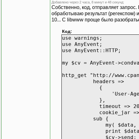
Добавлено через 2 часа, 8 минут и 48 секунд:
Собственно, код, отправляет запрос. В
обработываю результат (регекспом) и
10... С libwww проще было разобраться
Код:
use warnings;
use AnyEvent;
use AnyEvent::HTTP;
my $cv = AnyEvent->condv
http_get "http://www.cpa
headers =>
{
'User-Agent' => 'Moz
},
timeout => 20
cookie_jar => 
sub {
my( $data, $head
print $data
$cv->send;