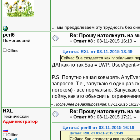
... мы преодолеваем эту трудность без си
perl6
Re: Прошу натолкнуть на мы
Помогающий
«
Ответ #8 :
03-11-2015 16:19 »
Offline
Цитата: RXL от 03-11-2015 13:49
Сейчас $ua создается как глобальная п
ДА! как-то так $ua = LWP::UserAgent-
P.S. Попутно начал ковырять AnyEvent
запросов. Т.е., запускаю я один раз 
потоком) - все нормально. Запускаю 
пойму, как это объяснить, ограничени
«
Последнее редактирование: 03-11-2015 16:23 
RXL
Re: Прошу натолкнуть на мы
Технический
«
Ответ #9 :
03-11-2015 17:21 »
Администратор
Цитата: perl6 от 03-11-2015 16:19
Цитата: RXL от 03-11-2015 13:49
Offline
Сейчас $ua создается как глобальн
Пол: