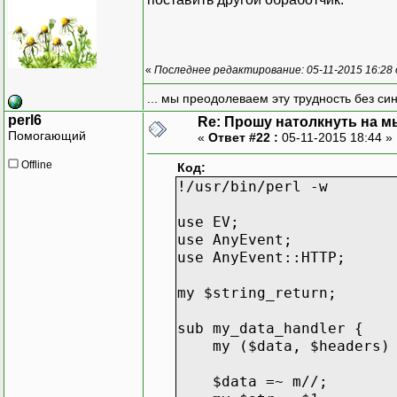
«
Последнее редактирование: 05-11-2015 16:28
... мы преодолеваем эту трудность без си
perl6
Re: Прошу натолкнуть на мы
Помогающий
«
Ответ #22 :
05-11-2015 18:44 »
Offline
Код:
!/usr/bin/perl -w
use EV;
use AnyEvent;
use AnyEvent::HTTP;
my $string_return;
sub my_data_handler {
my ($data, $headers) 
$data =~ m//;