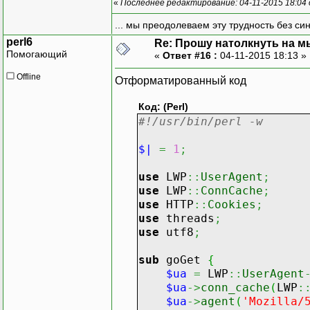
«
Последнее редактирование: 04-11-2015 18:04
... мы преодолеваем эту трудность без си
perl6
Re: Прошу натолкнуть на мы
Помогающий
«
Ответ #16 :
04-11-2015 18:13 »
Offline
Отформатированный код
Код: (Perl)
#!/usr/bin/perl -w
$|
=
1
;
use
LWP
::
UserAgent
;
use
LWP
::
ConnCache
;
use
HTTP
::
Cookies
;
use
threads
;
use
utf8
;
sub
goGet
{
$ua
=
LWP
::
UserAgent
$ua
->
conn_cache
(
LWP
:
$ua
->
agent
(
'Mozilla/