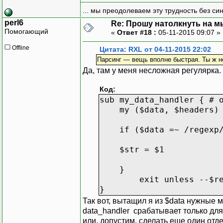
$_
->
join
;
... мы преодолеваем эту трудность без си
for
threads
->
list
;
perl6
Re: Прошу натолкнуть на мы
Помогающий
«
Ответ #18 :
05-11-2015 09:07 »
sub
main
{
Offline
while
(
1
)
{
Цитата: RXL от 04-11-2015 22:02
goGet
;
Парсинг — вещь вполне быстрая. Ты ж н
}
Да, там у меня несложная регулярка.
}
Код:
sub my_data_handler { # 
my ($data, $headers) 
if ($data =~ /regexp/
$str = $1
}
exit unless --$reques
}
Так вот, вытащил я из $data нужные мн
data_handler срабатывает только для 
или, допустим, сделать еще один отд