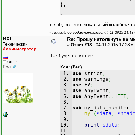
};
$cv->recv;
в sub, это, что, локальный коллбек чт
«
Последнее редактирование: 04-11-2015 14:48 
RXL
Re: Прошу натолкнуть на мы
Технический
«
Ответ #13 :
04-11-2015 17:28 »
Администратор
Так будет понятнее:
Offline
Пол:
Код: (Perl)
use
strict
;
use
warnings
;
use
EV
;
use
AnyEvent
;
use
AnyEvent
::
HTTP
;
sub
my_data_handler
my
(
$data
,
$head
print
$data
;