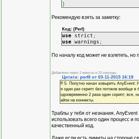
}
Рекомендую взять за заметку:
Код: (Perl)
use
strict
;
use
warnings
;
По началу код может не взлететь, но 
Добавлено через 2 минуты и 33 секунды:
Цитата: perl6 от 03-11-2015 16:19
P.S. Попутно начал ковырять AnyEvent::H
я один раз скрипт без потоков вообще в
одновременно 2 раза один скрипт, все, н
айпи на коннекты.
Траблы у тебя от незнания. AnyEvent
использовать всего один процесс и 
качественный код.
Даже если есть лимиты на стороне се