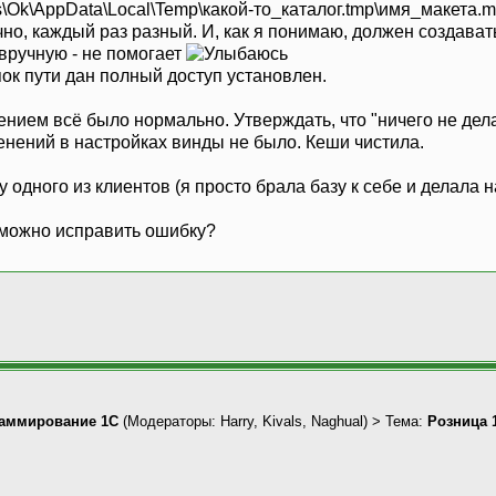
s\Ok\AppData\Local\Temp\какой-то_каталог.tmp\имя_макета.m
ечно, каждый раз разный. И, как я понимаю, должен создават
вручную - не помогает
ок пути дан полный доступ установлен.
нием всё было нормально. Утверждать, что "ничего не делал
енений в настройках винды не было. Кеши чистила.
 одного из клиентов (я просто брала базу к себе и делала 
 можно исправить ошибку?
аммирование 1С
(Модераторы:
Harry
,
Kivals
,
Naghual
) > Тема:
Розница 