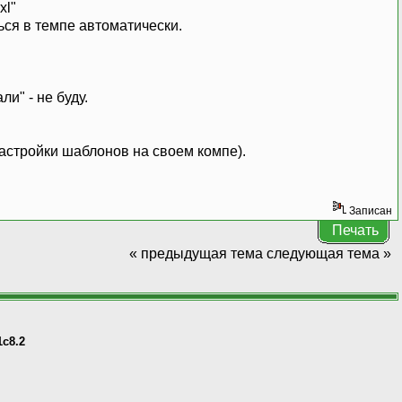
xl"
ься в темпе автоматически.
и" - не буду.
настройки шаблонов на своем компе).
Записан
Печать
« предыдущая тема
следующая тема »
1с8.2