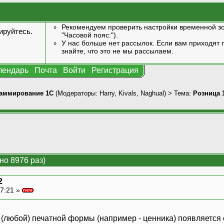
Рекомендуем проверить настройки временной зо
ируйтесь
.
"Часовой пояс:").
У нас больше нет рассылок. Если вам приходят п
знайте, что это не мы рассылаем.
лендарь
Почта
Войти
Регистрация
аммирование 1С
(Модераторы:
Harry
,
Kivals
,
Naghual
) > Тема:
Розница 
но 8976 раз)
2
7:21 »
 (любой) печатной формы (например - ценника) появляется