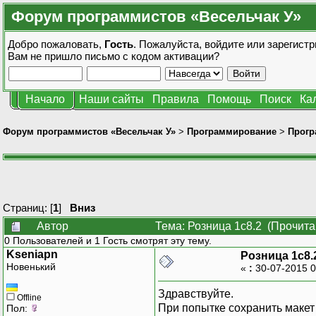
Форум программистов «Весельчак У»
Добро пожаловать,
Гость
. Пожалуйста,
войдите
или
зарегистр
Вам не пришло
письмо с кодом активации?
Начало
Наши сайты
Правила
Помощь
Поиск
Ка
Форум программистов «Весельчак У»
>
Программирование
>
Прогр
Страниц: [
1
]
Вниз
Автор
Тема: Розница 1с8.2 (Прочита
0 Пользователей и 1 Гость смотрят эту тему.
Kseniapn
Розница 1с8.
Новенький
«
:
30-07-2015 0
Здравствуйте.
Offline
При попытке сохранить макет
Пол: