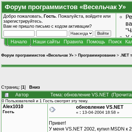
Форум программистов «Весельчак У»
Добро пожаловать,
Гость
. Пожалуйста,
войдите
или
Ре
зарегистрируйтесь
.
ва
Вам не пришло
письмо с кодом активации?
"Ч
У 
Начало
Наши сайты
Правила
Помощь
Поиск
Ка
от
зн
Форум программистов «Весельчак У»
>
Программирование
>
.NET 
Страниц: [
1
]
Вниз
Автор
Тема: обновление VS.NET (Прочитан
0 Пользователей и 1 Гость смотрят эту тему.
Alex1010
обновление VS.NET
Гость
«
:
13-04-2004 18:58 »
Привет!
У меня VS.NET 2002, купил MSDN к 2