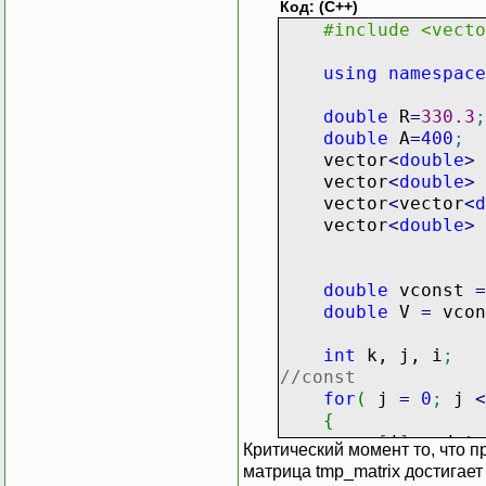
Код: (C++)
#include <vecto
using
namespace
double
R
=
330.3
;
double
A
=
400
;
vector
<
double
>
vector
<
double
>
vector
<
vector
<
d
vector
<
double
>
double
vconst
=
double
V
=
vco
int
k, j, i
;
//const
for
(
j
=
0
;
j
<
{
x
[
j
]
=
data
Критический момент то, что 
y
[
j
]
=
data
матрица tmp_matrix достигает
z
[
j
]
=
data