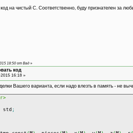
[
3
+
j
*
4
]
;
 код на чистый C. Соответственно, буду признателен за лю
vconst
*
pow
(
r
[
j
]
,
3
)
;
]
=
sqrt
(
pow
(
x
[
j
]
,
2
)
+
pow
(
y
[
j
]
,
2
)
+
pow
(
z
[
M
;
j
++
)
i
<
M
;
i
++
)
015 18:50 от Вад
»
вать код
ix
[
j
]
[
i
]
=
sqrt
(
pow
(
x
[
j
]
-
x
[
i
]
,
2
)
+
pow
(
y
[
j
-2015 16:18 »
лки Вашего варианта, если надо влезть в память - не вычи
r>
N
;
k
++
)
std
;
=
0.0
;
0.0
;
nd
[
k
]
=
0.0
;
cos
(
R
*
params
[
k
]
)
*
V
;