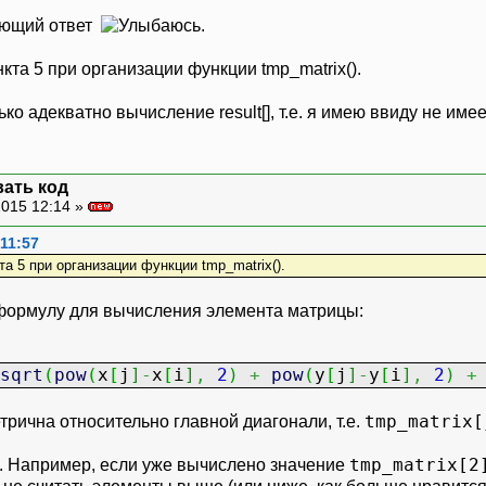
ающий ответ
.
кта 5 при организации функции tmp_matrix().
ко адекватно вычисление result[], т.е. я имею ввиду не име
ать код
015 12:14 »
 11:57
а 5 при организации функции tmp_matrix().
формулу для вычисления элемента матрицы:
sqrt
(
pow
(
x
[
j
]
-
x
[
i
]
,
2
)
+
pow
(
y
[
j
]
-
y
[
i
]
,
2
)
+
tmp_matrix[
рична относительно главной диагонали, т.е.
tmp_matrix[2
. Например, если уже вычислено значение