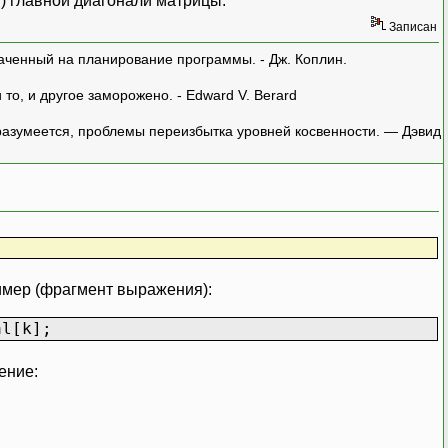
) главной диагонали матрицы.
Записан
аченный на планирование программы. - Дж. Коплин.
о, и другое заморожено. - Edward V. Berard
азумеется, проблемы переизбытка уровней косвенности. — Дэвид
имер (фрагмент выражения):
al[k];
ение: