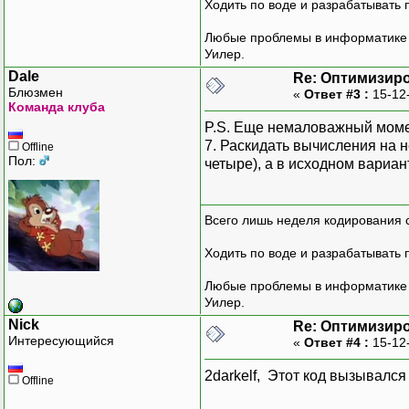
Ходить по воде и разрабатывать 
Любые проблемы в информатике р
Уилер.
Dale
Re: Оптимизиро
Блюзмен
«
Ответ #3 :
15-12
Команда клуба
P.S. Еще немаловажный моме
7. Раскидать вычисления на н
Offline
Пол:
четыре), а в исходном вариан
Всего лишь неделя кодирования 
Ходить по воде и разрабатывать 
Любые проблемы в информатике р
Уилер.
Nick
Re: Оптимизиро
Интересующийся
«
Ответ #4 :
15-12
2darkelf, Этот код вызывался
Offline