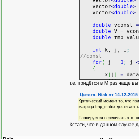
vector
<
double
>
vector
<
double
>
for
(
j
=
0
;
vector
<
double
>
{
first_sum
double
vconst
=
for
(
i
=
double
V
=
vco
{
double
tmp_valu
summan
}
int
k, j, i
;
}
//const
result
[
k
]
=
for
(
j
=
0
;
j
<
}
{
x
[
j
]
=
data
y
[
j
]
=
data
т.е. придётся в M раз чаще выч
z
[
j
]
=
data
r
[
j
]
=
data
Цитата: Nick от 14-12-2015
pieces
[
j
]
=
Критический момент то, что пр
tmp_const
[
j
матрица tmp_matrix достигает т
}
//
Планируется переписать этот к
for
(
k
=
0
;
k
<
Кстати, что в данном случае 
{
summands
[
k
]