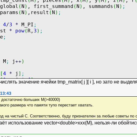
tmp_const
(
M
)
, pieces
(
M
)
, x
(
M
)
, y
(
M
)
, z
(
M
)
, r
global
(
N
)
, first_summand
(
N
)
, summands
(
N
)
;
j
<
M
;
j
++
)
params
(
N
)
,result
(
N
)
;
mand
[
k
]
+
=
pieces
[
j
]
*
cos
(
r
[
j
]
*
params
[
k
4
/
3
*
M_PI
;
0
;
i
<
M
;
i
++
)
nst
*
pow
(
R,
3
)
;
e
;
ds
[
k
]
+
=
pieces
[
i
]
*
pieces
[
j
]
*
cos
(
r
[
j
]
summands
[
k
]
+
pow
(
A ,
2
)
*
pow
(
global
[
k
]
,
2
)
M
;
j
++
)
[
4
*
j
]
;
[
1
+
j
*
4
]
;
ислять значение ячейки tmp_matrix[ j ][ i ], но зато не выде
[
2
+
j
*
4
]
;
[
3
+
j
*
4
]
;
 13:43
vconst
*
pow
(
r
[
j
]
,
3
)
;
и достаточно больших M(>40000)
]
=
sqrt
(
pow
(
x
[
j
]
,
2
)
+
pow
(
y
[
j
]
,
2
)
+
pow
(
z
[
акого размера что памяти тупо перестает хватать.
од на чистый C. Соответственно, буду признателен за любые советы по 
N
;
k
++
)
даёт использование vector<double>xxx(M), нельзя-ли обойт
=
0.0
;