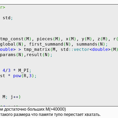
r>
std
;
tmp_const
(
M
)
, pieces
(
M
)
, x
(
M
)
, y
(
M
)
, z
(
M
)
, r
global
(
N
)
, first_summand
(
N
)
, summands
(
N
)
;
ouble
>
>
tmp_matrix
(
M, std
::
vector
<
double
>
(
M
params
(
N
)
,result
(
N
)
;
4
/
3
*
M_PI
;
nst
*
pow
(
R,
3
)
;
M
;
j
++
)
[
4
*
j
]
;
при достаточно больших M(>40000)
[
1
+
j
*
4
]
;
 такого размера что памяти тупо перестает хватать.
[
2
+
j
*
4
]
;