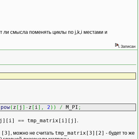
ет ли смысла поменять циклы по j,k,i местами и
Записан
pow
(
z
[
j
]
-
z
[
i
]
,
2
)
)
/
M_PI
;
j][i] == tmp_matrix[i][j]
.
][3]
tmp_matrix[3][2]
, можно не считать
- будет то же