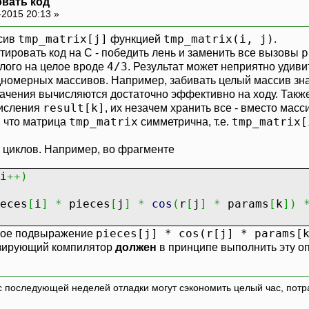
вать код
0.0
;
-2015 20:13 »
nd
[
k
]
=
0.0
;
cos
(
R
*
params
[
k
]
)
*
V
;
tmp_matrix[j]
tmp_matrix(i, j)
сив
функцией
.
p
ртировать код на C - победить лень и заменить все вызовы
j
<
M
;
j
++
)
4/3
елого на целое вроде
. Результат может неприятно удиви
одномерных массивов. Например, забивать целый массив з
mand
[
k
]
+
=
pieces
[
j
]
*
cos
(
r
[
j
]
*
params
[
k
начения вычисляются достаточно эффективно на ходу. Такж
0
;
i
<
M
;
i
++
)
result[k]
числения
, их незачем хранить все - вместо ма
tmp_matrix
tmp_matrix[
, что матрица
симметрична, т.е.
lue
=
sqrt
(
pow
(
x
[
j
]
-
x
[
i
]
,
2
)
+
pow
(
y
[
j
]
-
y
ds
[
k
]
+
=
pieces
[
i
]
*
pieces
[
j
]
*
cos
(
r
[
j
]
 циклов. Например, во фрагменте
i
++
)
summands
[
k
]
+
pow
(
A ,
2
)
*
pow
(
global
[
k
]
,
2
)
eces
[
i
]
*
pieces
[
j
]
*
cos
(
r
[
j
]
*
params
[
k
]
)
pieces[j] * cos(r[j] * params[
ное подвыражение
изирующий компилятор
должен
в принципе выполнить эту оп
с последующей неделей отладки могут сэкономить целый час, потр