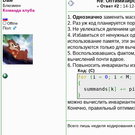
Dale
Re: Оптимизиро
result
[
k
]
=
Блюзмен
«
Ответ #2 :
14-12
first_summa
Команда клуба
global
[
k
]
=
1.
Однозначно
заменить мас
2. Раз уж код планируется по
Offline
for
(
j
=
0
;
Пол:
3. Не увлекаться делением ц
{
4. Избавиться от ненужных 
first_sum
использование памяти, эти з
for
(
i
=
используются только для вы
{
5. Воспользовавшись фактом
tmp_va
вычислений почти вдвое.
summan
6. Повыносить инварианты из
}
Код: (C)
}
for
(
i
=
0
;
i
<
M
;
result
[
k
]
=
{
}
summands
[
k
]
+=
pi
}
можно вычислить инвариант
Конечно, правильный оптим
Всего лишь неделя кодирования 