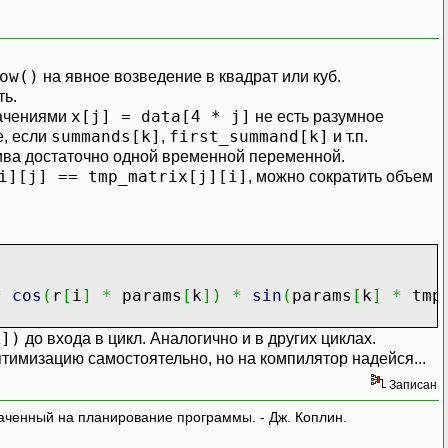
ow()
на явное возведение в квадрат или куб.
ть.
x[j] = data[4 * j]
начениями
не есть разумное
]
)
*
sin
(
params
[
k
]
*
tmp_const
[
j
]
)
;
summands[k]
first_summand[k]
е, если
,
и т.п.
ссива достаточно одной временной переменной.
i][j] == tmp_matrix[j][i]
, можно сократить объем
[
i
]
,
2
)
+
pow
(
z
[
j
]
-
z
[
i
]
,
2
)
)
/
M_PI
;
*
params
[
k
]
)
*
cos
(
r
[
i
]
*
params
[
k
]
)
*
sin
(
p
-
2
*
A
*
first_summand
[
k
]
*
global
[
k
]
;
*
cos
(
r
[
i
]
*
params
[
k
]
)
*
sin
(
params
[
k
]
*
tmp_
k])
до входа в цикл. Аналогично и в других циклах.
тимизацию самостоятельно, но на компилятор надейся...
Записан
аченный на планирование программы. - Дж. Коплин.