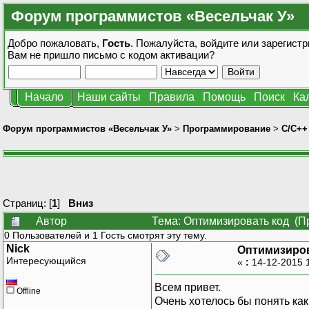
Форум программистов «Весельчак У»
Добро пожаловать,
Гость
. Пожалуйста,
войдите
или
зарегистр
Вам не пришло
письмо с кодом активации?
Начало
Наши сайты
Правила
Помощь
Поиск
Ка
Форум программистов «Весельчак У»
>
Программирование
>
C/C++
Страниц: [
1
]
Вниз
Автор
Тема: Оптимизировать код (П
0 Пользователей и 1 Гость смотрят эту тему.
Nick
Оптимизиров
Интересующийся
«
:
14-12-2015 
Всем привет.
Offline
Очень хотелось бы понять как