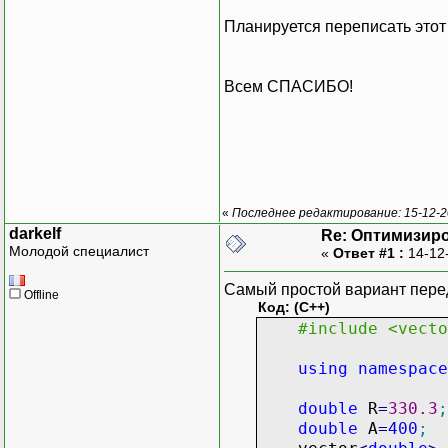
r
[
j
]
=
data
Планируется переписать этот
pieces
[
j
]
=
tmp_const
[
j
}
Всем СПАСИБО!
//matr
for
(
j
=
0
;
j
<
{
for
(
i
=
0
;
«
Последнее редактирование: 15-12-2
{
darkelf
Re: Оптимизиро
tmp_matr
Молодой специалист
«
Ответ #1 :
14-12
}
}
Самый простой вариант переде
Offline
Код: (C++)
//
#include <vecto
for
(
k
=
0
;
k
<
{
using
namespace
summands
[
k
]
result
[
k
]
=
double
R
=
330.3
;
first_summa
double
A
=
400
;
global
[
k
]
=