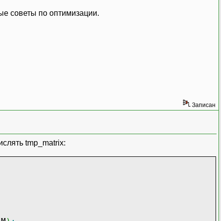
бые советы по оптимизации.
j
]
,
2
)
)
/
M_PI
;
Записан
]
-
y
[
i
]
,
2
)
+
pow
(
z
[
j
]
-
z
[
i
]
,
2
)
)
/
M_PI
;
слять tmp_matrix: