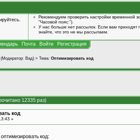
Рекомендуем проверить настройки временной зо
ируйтесь
.
"Часовой пояс:").
У нас больше нет рассылок. Если вам приходят п
знайте, что это не мы рассылаем.
лендарь
Почта
Войти
Регистрация
(Модератор:
Вад
) > Тема:
Оптимизировать код
рочитано 12335 раз)
ать код
13:43 »
 оптимизировать код: