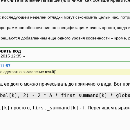
 не считать элементы выше (или ниже, как больше нравится
с последующей неделей отладки могут сэкономить целый час, потр
программное обеспечение по спецификациям очень просто, когда и т
ешаются добавлением еще одного уровня косвенности – кроме, р
вать код
-2015 12:35 »
 11:57
о адекватно вычисление result[]
, ее долго можно причесывать до приличного вида. Вот пр
bal[k], 2) - 2 * A * first_summand[k] * glob
l[k]
g
first_summand[k]
f
просто
,
-
. Перепишем выраж