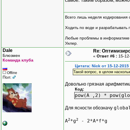
самое. Таким образом, можно
Всего лишь неделя кодирования 
Ходить по воде и разрабатывать 
Любые проблемы в информатике р
Уилер.
Dale
Re: Оптимизиро
Блюзмен
«
Ответ #6 :
15-12
Команда клуба
Цитата: Nick от 15-12-2015
Такой вопрос, в целом наскольк
Offline
Пол:
Довольно грязная арифметика
Код:
pow(A ,2) * pow(glo
globa
Для ясности обозначу
2
2
A
*g
- 2*A*f*g