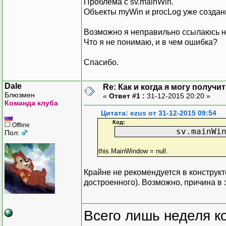
Проблема с sv.mainWin.
Объекты myWin и procLog уже созданы,
Возможно я неправильно ссылаюсь на
Что я не понимаю, и в чем ошибка?
Спасибо.
Dale
Re: Как и когда я могу получ
Блюзмен
«
Ответ #1 :
31-12-2015 20:20 »
Команда клуба
Цитата: ezus от 31-12-2015 09:54
Код:
Offline
sv.mainWin = (Ma
Пол:
this.MainWindow = null.
Крайне не рекомендуется в конструк
достроенного). Возможно, причина в 
Всего лишь неделя к