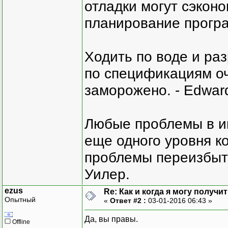
отладки могут сэкон
планирование програ
Ходить по воде и ра
по спецификациям оче
заморожено. - Edward
Любые проблемы в и
еще одного уровня ко
проблемы переизбыт
Уилер.
ezus
Re: Как и когда я могу получ
Опытный
«
Ответ #2 :
03-01-2016 06:43 »
Да, вы правы.
Offline