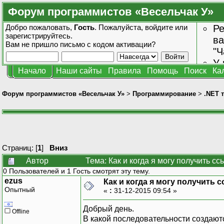
Форум программистов «Весельчак У»
Добро пожаловать,
Гость
. Пожалуйста,
войдите
или
Ре
зарегистрируйтесь
.
ва
Вам не пришло
письмо с кодом активации?
"Ч
У 
Начало
Наши сайты
Правила
Помощь
Поиск
Ка
от
зн
Форум программистов «Весельчак У»
>
Программирование
>
.NET 
Страниц: [
1
]
Вниз
Автор
Тема: Как и когда я могу получить с
0 Пользователей и 1 Гость смотрят эту тему.
ezus
Как и когда я могу получить 
Опытный
«
:
31-12-2015 09:54 »
Добрый день.
Offline
В какой последовательности создаютс