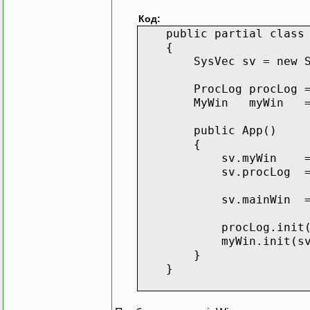
Код:
public partial class A
{
SysVec sv = new Sy
ProcLog procLog = n
MyWin myWin = ne
public App()
{
sv.myWin = my
sv.procLog = pr
sv.mainWin = (Main
procLog.init(s
myWin.init(sv
}
}