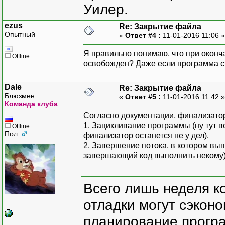
Уилер.
ezus
Re: Закрытие файла
Опытный
«
Ответ #4 :
11-01-2016 11:06 
Я правильно понимаю, что при окон
Offline
освобожден? Даже если программа ст
Dale
Re: Закрытие файла
Блюзмен
«
Ответ #5 :
11-01-2016 11:42 
Команда клуба
Согласно документации, финализатор 
1. Зацикливание программы (ну тут вс
Offline
Пол:
финализатор останется не у дел).
2. Завершение потока, в котором вып
завершающий код выполнить некому)
Всего лишь неделя к
отладки могут сэкон
планирование програ