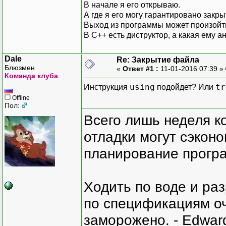
В начале я его открываю.
А где я его могу гарантировано закры
Выход из программы может произойти
В С++ есть диструктор, а какая ему а
Dale
Re: Закрытие файла
Блюзмен
«
Ответ #1 :
11-01-2016 07:39 »
Команда клуба
using
tr
Инструкция
подойдет? Или
Offline
Пол:
Всего лишь неделя к
отладки могут сэкон
планирование програ
Ходить по воде и ра
по спецификациям оче
заморожено. - Edward