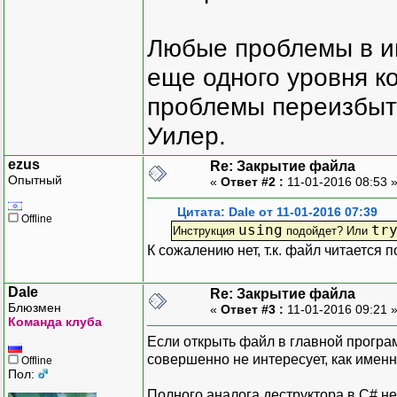
Любые проблемы в и
еще одного уровня ко
проблемы переизбыт
Уилер.
ezus
Re: Закрытие файла
Опытный
«
Ответ #2 :
11-01-2016 08:53 
Цитата: Dale от 11-01-2016 07:39
Offline
using
tr
Инструкция
подойдет? Или
К сожалению нет, т.к. файл читается 
Dale
Re: Закрытие файла
Блюзмен
«
Ответ #3 :
11-01-2016 09:21 
Команда клуба
Если открыть файл в главной програм
совершенно не интересует, как именн
Offline
Пол:
Полного аналога деструктора в C# н