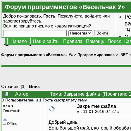
Форум программистов «Весельчак У»
Добро пожаловать,
Гость
. Пожалуйста,
войдите
или
Ре
зарегистрируйтесь
.
ва
Вам не пришло
письмо с кодом активации?
"Ч
У 
Начало
Наши сайты
Правила
Помощь
Поиск
Ка
от
зн
Форум программистов «Весельчак У»
>
Программирование
>
.NET 
Страниц: [
1
]
Вниз
Автор
Тема: Закрытие файла (Прочитано 1
0 Пользователей и 1 Гость смотрят эту тему.
ezus
Закрытие файла
Опытный
«
:
11-01-2016 07:27 »
Добрый день.
Offline
Есть большой файл, который обрабат