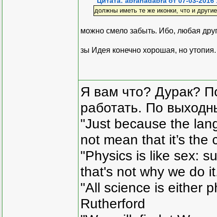
Цитата: abrahadabra от 07-03-2016 
должны иметь те же иконки, что и други
можно смело забыть. Ибо, любая друга
зы Идея конечно хорошая, но утопия.
Я вам что? Дурак? П
работать. По выходн
"Just because the lan
not mean that it’s the 
"Physics is like sex: s
that's not why we do i
"All science is either 
Rutherford