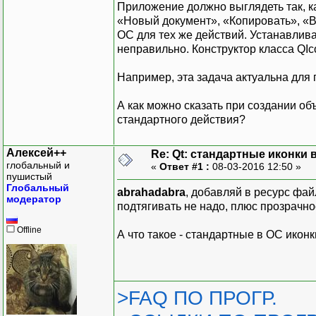
Приложение должно выглядеть так, как
«Новый документ», «Копировать», «Вс
ОС для тех же действий. Устанавлива
неправильно. Конструктор класса QI
Например, эта задача актуальна для 
А как можно сказать при создании об
стандартного действия?
Алексей++
Re: Qt: стандартные иконки
глобальный и
«
Ответ #1 :
08-03-2016 12:50 »
пушистый
Глобальный
abrahadabra
, добавляй в ресурс фай
модератор
подтягивать не надо, плюс прозрачно
Offline
А что такое - стандартные в ОС икон
>FAQ ПО ПРОГР.