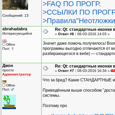
>FAQ ПО ПРОГР.
>ССЫЛКИ ПО ПРОГР
Сообщений: 13
>Правила"Неотложки
abrahadabra
Re: Qt: стандартные иконки
Интересующийся
«
Ответ #6 :
08-03-2016 14:03 »
Значит даже помочь получилось! Во
Offline
программы выгодно отличаются от ве
Пол:
разбирающегося в вебе) — стандарти
Джон
Re: Qt: стандартные иконки
просто
«
Ответ #7 :
08-03-2016 16:34 »
Администратор
Что за бред? Какие СТАНДАРТНЫЕ и
Offline
Пол:
Приведённым выше способом "достают
системы.
Поэтому про