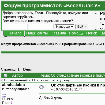
Форум программистов «Весельчак У»
Добро пожаловать,
Гость
. Пожалуйста,
войдите
или
Ре
зарегистрируйтесь
.
ва
Вам не пришло
письмо с кодом активации?
"Ч
У 
Начало
Наши сайты
Правила
Помощь
Поиск
Ка
от
зн
Форум программистов «Весельчак У»
>
Программирование
>
C/C++
Страниц: [
1
]
Вниз
Автор
Тема: Qt: стандартные иконки в при
0 Пользователей и 1 Гость смотрят эту тему.
abrahadabra
Qt: стандартные иконки в 
Интересующийся
«
:
07-03-2016 11:44 »
Добрый день.
Offline
Пол: