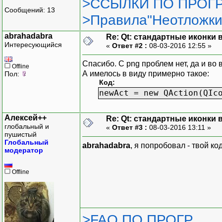
>ССЫЛКИ ПО ПРОГР
Сообщений: 13
>Правила"Неотложки
abrahadabra
Re: Qt: стандартные иконки
Интересующийся
«
Ответ #2 :
08-03-2016 12:55 »
Спасибо. С png проблем нет, да и во
Offline
А имелось в виду примерно такое:
Пол:
Код:
newAct = new QAction(QIc
Алексей++
Re: Qt: стандартные иконки
глобальный и
«
Ответ #3 :
08-03-2016 13:11 »
пушистый
Глобальный
abrahadabra
, я попробовал - твой к
модератор
Offline
>FAQ ПО ПРОГР.