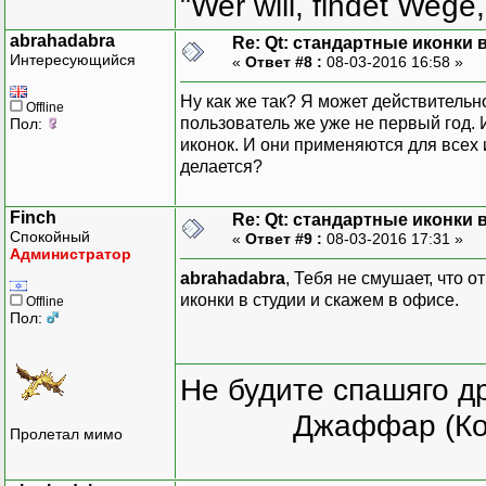
"Wer will, findet Wege,
abrahadabra
Re: Qt: стандартные иконки
Интересующийся
«
Ответ #8 :
08-03-2016 16:58 »
Ну как же так? Я может действительн
Offline
пользователь же уже не первый год. 
Пол:
иконок. И они применяются для всех и
делается?
Finch
Re: Qt: стандартные иконки
Спокойный
«
Ответ #9 :
08-03-2016 17:31 »
Администратор
abrahadabra
, Тебя не смушает, что 
иконки в студии и скажем в офисе.
Offline
Пол:
Не будите спашяго д
Джаффар (Ко
Пролетал мимо