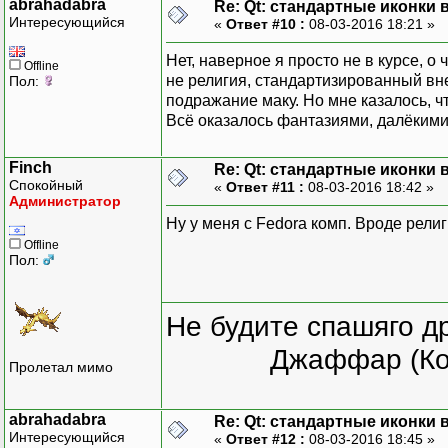
abrahadabra
Re: Qt: стандартные иконки
Интересующийся
«
Ответ #10 :
08-03-2016 18:21 »
Нет, наверное я просто не в курсе, о
Offline
не религия, стандартизированный вне
Пол:
подражание маку. Но мне казалось, ч
Всё оказалось фантазиями, далёкими
Finch
Re: Qt: стандартные иконки
Спокойный
«
Ответ #11 :
08-03-2016 18:42 »
Администратор
Ну у меня с Fedora комп. Вроде религ
Offline
Пол:
Не будите спашяго д
Джаффар (Ко
Пролетал мимо
abrahadabra
Re: Qt: стандартные иконки
Интересующийся
«
Ответ #12 :
08-03-2016 18:45 »