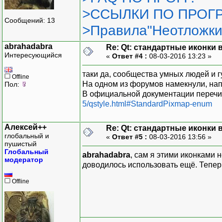
>ССЫЛКИ ПО ПРОГР
Сообщений: 13
>Правила"Неотложки
abrahadabra
Re: Qt: стандартные иконки
Интересующийся
«
Ответ #4 :
08-03-2016 13:23 »
таки да, сообщества умных людей и г
Offline
На одном из форумов намекнули, нап
Пол:
В официальной документации перечи
5/qstyle.html#StandardPixmap-enum
Алексей++
Re: Qt: стандартные иконки
глобальный и
«
Ответ #5 :
08-03-2016 13:56 »
пушистый
Глобальный
abrahadabra
, сам я этими иконками 
модератор
доводилось использовать ещё. Тепер
Offline