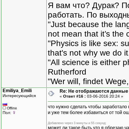
Я вам что? Дурак? П
strD
работать. По выходн
na
"Just because the lan
siz
textB
not mean that it’s the 
textB
"Physics is like sex: s
that's not why we do i
"All science is either 
Rutherford
"Wer will, findet Wege,
Emiliya_Emili
Re: Не отображаются данные
Интересующийся
«
Ответ #16 :
03-06-2016 20:24 »
Writ
что нужно сделать чтобы заработало 
Offline
и уже тем более избавиться от той ош
Пол:
Writ
Добавлено через 3 минуты и 55 секунд:
может ли такое быть что я обрезаю ча