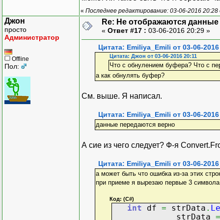
}
)
)
;
«
Последнее редактирование: 03-06-2016 20:28 о
}
Джон
Re: Не отображаются данные
}
)
;
просто
«
Ответ #17 :
03-06-2016 20:29 »
thClient
.
Sta
Администратор
SendData
(
soo
Цитата: Emiliya_Emili от 03-06-2016
}
Цитата: Джон от 03-06-2016 20:11
Offline
Что с обнулением буфера? Что с пе
Пол:
а как обнулять буфер?
public
void
SendDa
{
byte
[
]
dataT
См. выше. Я написал.
if
(
localCli
Цитата: Emiliya_Emili от 03-06-2016
{
данные передаются верно
localClien
}
else
if
(
rem
А сие из чего следует? Ф-я Convert.F
{
remoteClie
Цитата: Emiliya_Emili от 03-06-2016
а может быть что ошибка из-за этих стро
}
при приеме я вырезаю первые 3 символа
}
Код: (C#)
int
df
=
strData
.
L
strData