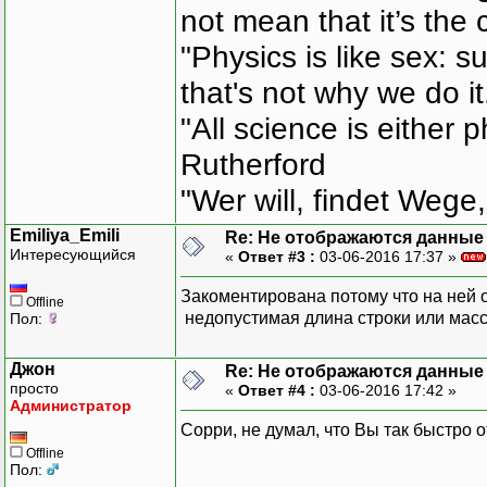
not mean that it’s the 
"Physics is like sex: s
that's not why we do i
"All science is either 
Rutherford
"Wer will, findet Wege,
Emiliya_Emili
Re: Не отображаются данные
Интересующийся
«
Ответ #3 :
03-06-2016 17:37 »
Закоментирована потому что на ней
Offline
недопустимая длина строки или масс
Пол:
Джон
Re: Не отображаются данные
просто
«
Ответ #4 :
03-06-2016 17:42 »
Администратор
Сорри, не думал, что Вы так быстро 
Offline
Пол: