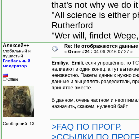
that's not why we do i
"All science is either 
Rutherford
"Wer will, findet Wege,
Алексей++
Re: Не отображаются данные
глобальный и
«
Ответ #24 :
04-06-2016 07:27 »
пушистый
Глобальный
Emiliya_Emili
, если упрощённо, то T
модератор
наливают в один конец, а тут вытекае
неизвестно. Пакеты данных нужно сн
Offline
данные и выцеплять разделители, пр
принятое вместе.
В данном, очень частном и неоптима
назначить, скажем, нулевой байт
Сообщений: 13
>FAQ ПО ПРОГР.
>ССЫЛКИ ПО ПРОГР