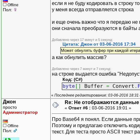
если я не буду кодировать в строку т
Offline
у меня всегда отправляется строка
Пол:
и еще очень важно что я передаю не п
они сначала преобразуются в байты 
Добавлено через 17 минут и 5 секунд:
Цитата: Джон от 03-06-2016 17:34
Может обнулять буфер при каждой итер
а как обнулить массив?
Добавлено через 7 минут и 7 секунд:
на строке выдается ошибка "Недопус
Код: (C#)
byte
[
]
Buffer
=
Convert
.
«
Последнее редактирование: 03-06-2016 18:31 о
Джон
Re: Не отображаются данные
просто
«
Ответ #6 :
03-06-2016 19:01 »
Администратор
Про Base64 я понял. Если данные пр
Поэтому и предлагаю отключить коди
Offline
Пол:
текст. Для теста просто ASCII текст р