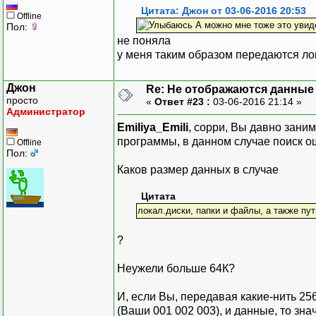
Цитата: Джон от 03-06-2016 20:53
Offline
А можно мне тоже это увид
Пол:
не поняла
у меня таким образом передаются лок
Джон
Re: Не отображаются данные
просто
«
Ответ #23 :
03-06-2016 21:14 »
Администратор
Emiliya_Emili
, сорри, Вы давно зани
программы, в данном случае поиск о
Offline
Пол:
Каков размер данных в случае
Цитата
локал.диски, папки и файлы, а также пу
?
Неужели больше 64К?
И, если Вы, передавая какие-нить 25
(Ваши 001 002 003), и данные, то зна