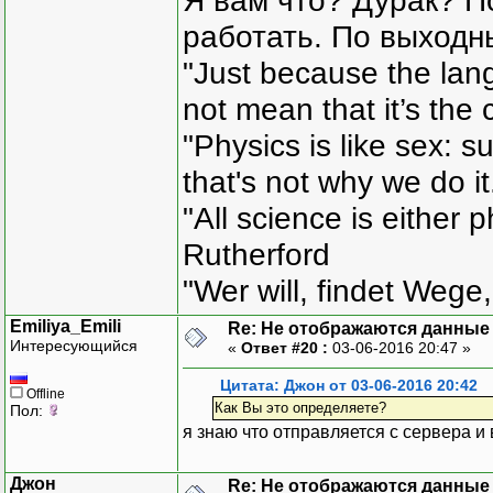
Я вам что? Дурак? П
работать. По выходн
"Just because the lan
not mean that it’s the 
"Physics is like sex: s
that's not why we do i
"All science is either 
Rutherford
"Wer will, findet Wege,
Emiliya_Emili
Re: Не отображаются данные
Интересующийся
«
Ответ #20 :
03-06-2016 20:47 »
Цитата: Джон от 03-06-2016 20:42
Offline
Как Вы это определяете?
Пол:
я знаю что отправляется с сервера и 
Джон
Re: Не отображаются данные