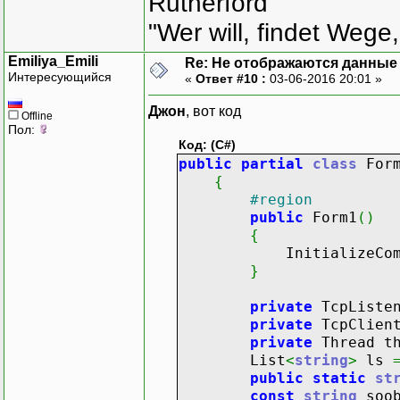
Rutherford
"Wer will, findet Wege,
Emiliya_Emili
Re: Не отображаются данные
Интересующийся
«
Ответ #10 :
03-06-2016 20:01 »
Джон
, вот код
Offline
Пол:
Код: (C#)
public
partial
class
For
{
#region
public
Form1
(
)
{
InitializeCompo
}
private
TcpListen
private
TcpClient
private
Thread th
List
<
string
>
ls
public
static
st
const
string
soo