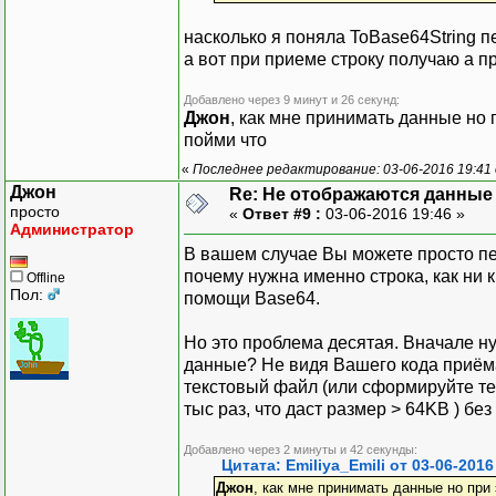
насколько я поняла ToBase64String п
а вот при приеме строку получаю а п
Добавлено через 9 минут и 26 секунд:
Джон
, как мне принимать данные но 
пойми что
«
Последнее редактирование: 03-06-2016 19:41 о
Джон
Re: Не отображаются данные
просто
«
Ответ #9 :
03-06-2016 19:46 »
Администратор
В вашем случае Вы можете просто пер
почему нужна именно строка, как ни к
Offline
Пол:
помощи Base64.
Но это проблема десятая. Вначале н
данные? Не видя Вашего кода приёма
текстовый файл (или сформируйте т
тыс раз, что даст размер > 64KB ) б
Добавлено через 2 минуты и 42 секунды:
Цитата: Emiliya_Emili от 03-06-2016
Джон
, как мне принимать данные но при