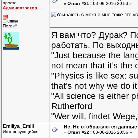
просто
«
Ответ #21 :
03-06-2016 20:53 »
Администратор
А можно мне тоже это у
Offline
Пол:
Я вам что? Дурак? П
работать. По выходн
"Just because the lan
not mean that it’s the 
"Physics is like sex: s
that's not why we do i
"All science is either 
Rutherford
"Wer will, findet Wege,
Emiliya_Emili
Re: Не отображаются данные
Интересующийся
«
Ответ #22 :
03-06-2016 20:56 »