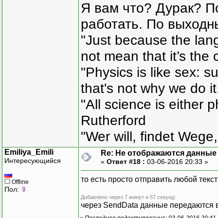
Я вам что? Дурак? П
работать. По выходн
"Just because the lan
not mean that it’s the 
"Physics is like sex: s
that's not why we do i
"All science is either 
Rutherford
"Wer will, findet Wege,
Emiliya_Emili
Re: Не отображаются данные
Интересующийся
«
Ответ #18 :
03-06-2016 20:33 »
то есть просто отправить любой текс
Offline
Пол:
Добавлено через 7 минут и 57 секунд:
через SendData данные передаются 
«
Последнее редактирование: 03-06-2016 20:41 о