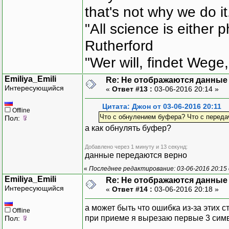
that's not why we do i
Bytes
Send
"All science is either 
Stre
Rutherford
"Wer will, findet Wege,
}
)
)
;
}
Emiliya_Emili
Re: Не отображаются данные
}
)
;
Интересующийся
«
Ответ #13 :
03-06-2016 20:14 »
thServer
.
Sta
}
Цитата: Джон от 03-06-2016 20:11
Offline
Что с обнулением буфера? Что с передач
Пол:
FileStream Writi
а как обнулять буфер?
string
nam
=
""
;
private
void
btnC
Добавлено через 1 минуту и 13 секунд:
{
данные передаются верно
localClient
«
Последнее редактирование: 03-06-2016 20:15 о
localClient
.
Emiliya_Emili
Re: Не отображаются данные
thClient
=
n
Интересующийся
«
Ответ #14 :
03-06-2016 20:18 »
{
byte
[
]
bu
а может быть что ошибка из-за этих с
Offline
while
(
l
при приеме я вырезаю первые 3 сим
Пол:
{