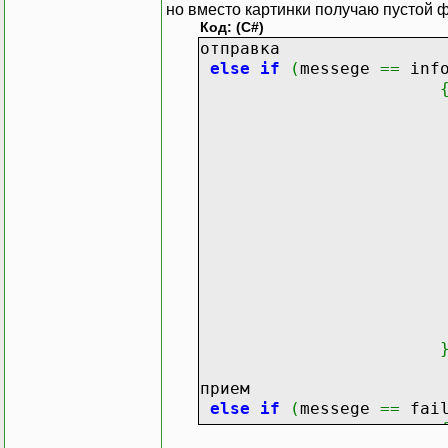
но вместо картинки получаю пустой ф
Код: (C#)
отправка
else
if
(
messege
==
inf
FileInf
SendD
FileStrea
Bytes
Send
Stre
прием
else
if
(
messege
==
fai