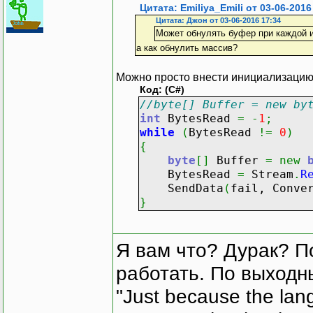
Цитата: Emiliya_Emili от 03-06-2016
Цитата: Джон от 03-06-2016 17:34
Может обнулять буфер при каждой 
а как обнулить массив?
Можно просто внести инициализацию
Код: (C#)
//byte[] Buffer = new by
int
BytesRead
=
-
1
;
while
(
BytesRead
!=
0
)
{
byte
[
]
Buffer
=
new
BytesRead
=
Stream
.
R
SendData
(
fail, Conve
}
Я вам что? Дурак? П
работать. По выходн
"Just because the lan