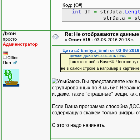
Arra
Код: (C#)
localCli
int
df
=
strData
.
Leng
stri
strData
=
st
var
m
this
Джон
Re: Не отображаются данные
{
просто
«
Ответ #15 :
03-06-2016 20:18 »
Администратор
Цитата: Emiliya_Emili от 03-06-2016
Цитата: Джон от 03-06-2016 19:46
Offline
Так это ж всё в Base64. Чего же ту
Пол:
strD
не в самой строке а например в картинке
listVi
Вы представляете как вы
сгрупированных по 8-мь бит. Неважно, 
и, даже, такие "страшные" вещи, как,
listV
l
Если Ваша программа способна ДОС
содержащую скажем только цифры от
С этого надо начинать.