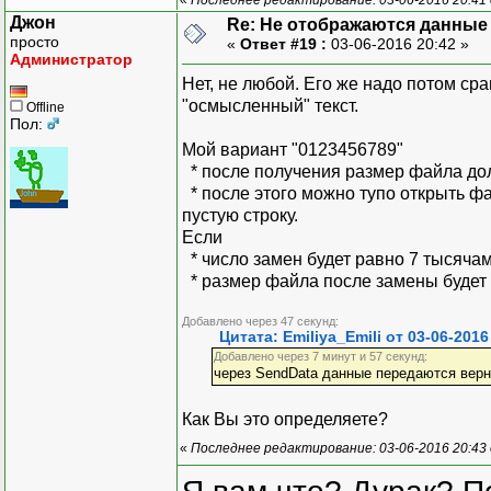
Джон
Re: Не отображаются данные
просто
«
Ответ #19 :
03-06-2016 20:42 »
Администратор
Нет, не любой. Его же надо потом с
"осмысленный" текст.
Offline
Пол:
Мой вариант "0123456789"
* после получения размер файла дол
* после этого можно тупо открыть фа
пустую строку.
Если
* число замен будет равно 7 тысяча
* размер файла после замены будет
Добавлено через 47 секунд:
Цитата: Emiliya_Emili от 03-06-2016
Добавлено через 7 минут и 57 секунд:
через SendData данные передаются верн
Как Вы это определяете?
«
Последнее редактирование: 03-06-2016 20:43