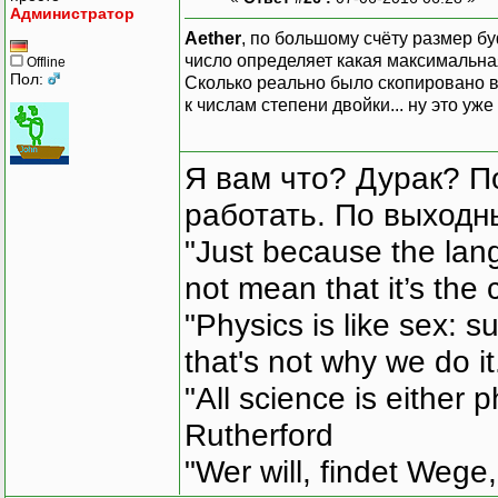
Администратор
Aether
, по большому счёту размер б
число определяет какая максимальная
Offline
Пол:
Сколько реально было скопировано в
к числам степени двойки... ну это уж
Я вам что? Дурак? П
работать. По выходн
"Just because the lan
not mean that it’s the 
"Physics is like sex: s
that's not why we do i
"All science is either 
Rutherford
"Wer will, findet Wege,