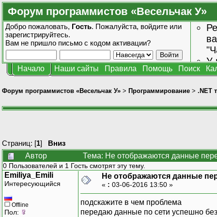
Форум программистов «Весельчак У»
Добро пожаловать,
Гость
. Пожалуйста,
войдите
или
Ре
зарегистрируйтесь
.
ва
Вам не пришло
письмо с кодом активации?
"Ч
У 
Начало
Наши сайты
Правила
Помощь
Поиск
Ка
от
зн
Форум программистов «Весельчак У»
>
Программирование
>
.NET 
Страниц: [
1
]
Вниз
Автор
Тема: Не отображаются данные пере
0 Пользователей и 1 Гость смотрят эту тему.
Emiliya_Emili
Не отображаются данные пе
Интересующийся
«
:
03-06-2016 13:50 »
подскажите в чем проблема
Offline
передаю данные по сети успешно без
Пол: