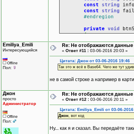
const
string
inf
const
string
fai
#endregion
private
void
btnS
{
Server
=
new
Emiliya_Emili
Re: Не отображаются данные
Server
.
Start
Интересующийся
«
Ответ #11 :
03-06-2016 20:03 »
thServer
=
n
{
Цитата: Джон от 03-06-2016 19:46
Offline
remoteClie
Так это ж всё в Base64. Чего же тут уди
Пол:
SendData
byte
[
]
bu
не в самой строке а например в карти
while
(
r
Джон
Re: Не отображаются данные
{
просто
«
Ответ #12 :
03-06-2016 20:11 »
Arra
Администратор
remoteCli
Цитата: Emiliya_Emili от 03-06-2016
stri
Джон
, вот код
Offline
int
Пол:
b
=
Ну... как я и сказал. Вы передаёте так
var
m