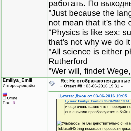
работать. По выходн
"Just because the lan
not mean that it’s the 
"Physics is like sex: s
that's not why we do i
"All science is either 
Rutherford
"Wer will, findet Wege,
Emiliya_Emili
Re: Не отображаются данные
Интересующийся
«
Ответ #8 :
03-06-2016 19:31 »
Цитата: Джон от 03-06-2016 19:05
Offline
Цитата: Emiliya_Emili от 03-06-2016 18:14
Пол:
и еще очень важно что я передаю не 
они сначала преобразуются в байты
Те Вы действительно считает
ToBase64String помогает перевести доки,