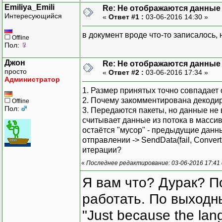
Emiliya_Emili
Re: Не отображаются данные
Интересующийся
«
Ответ #1 :
03-06-2016 14:30 »
в документ вроде что-то записалось,
Offline
Пол:
Джон
Re: Не отображаются данные
просто
«
Ответ #2 :
03-06-2016 17:34 »
Writ
Администратор
1. Размер принятых точно совпадает
2. Почему закомментирована декоди
Offline
Пол:
Writ
3. Передаются пакеты, но данные не 
считывает данные из потока в массив
остаётся "мусор" - предыдущие данны
отправлении -> SendData(fail, Conver
итерации?
«
Последнее редактирование: 03-06-2016 17:41
Я вам что? Дурак? П
работать. По выходн
"Just because the lan