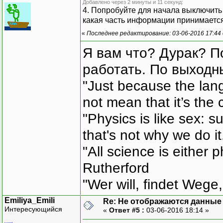
Добавлено через 2 минуты и 11 секунд:
4. Попробуйте для начала выключить
какая часть информации принимается
«
Последнее редактирование: 03-06-2016 17:44
Я вам что? Дурак? П
работать. По выходн
"Just because the lan
not mean that it’s the 
"Physics is like sex: s
that's not why we do i
"All science is either 
Rutherford
"Wer will, findet Wege,
Emiliya_Emili
Re: Не отображаются данные
Интересующийся
«
Ответ #5 :
03-06-2016 18:14 »