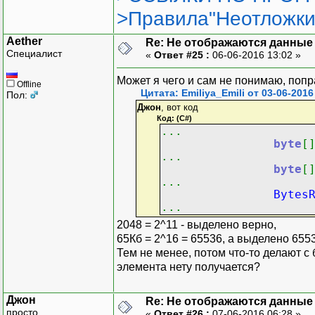
>Правила"Неотложки
Aether
Re: Не отображаются данные
Специалист
«
Ответ #25 :
06-06-2016 13:02 »
Может я чего и сам не понимаю, попра
Offline
Цитата: Emiliya_Emili от 03-06-2016
Пол:
Джон
, вот код
Код: (C#)
...
byte
[
...
byte
[
...
Bytes
...
2048 = 2^11 - выделено верно,
65Кб = 2^16 = 65536, а выделено 655
Тем не менее, потом что-то делают с
элемента нету получается?
Джон
Re: Не отображаются данные
просто
«
Ответ #26 :
07-06-2016 06:28 »