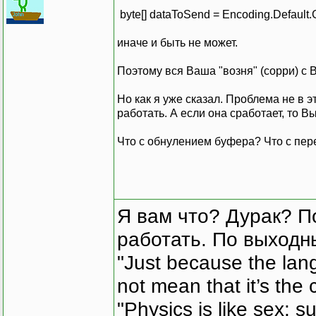
strDat
byte[] dataToSend = Encoding.Default.
this
{
иначе и быть не может.
Поэтому вся Ваша "возня" (сорри) с 
Но как я уже сказал. Проблема не в э
работать. А если она сработает, то В
Send
Что с обнулением буфера? Что с пер
Я вам что? Дурак? П
FileInf
SendD
работать. По выходн
"Just because the lan
FileStrea
not mean that it’s the 
"Physics is like sex: s