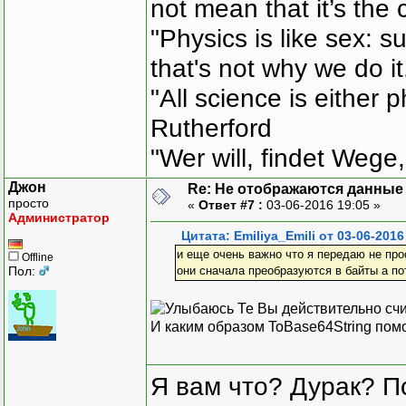
not mean that it’s the 
"Physics is like sex: s
that's not why we do i
"All science is either 
Rutherford
"Wer will, findet Wege,
Джон
Re: Не отображаются данные
просто
«
Ответ #7 :
03-06-2016 19:05 »
Администратор
Цитата: Emiliya_Emili от 03-06-2016
и еще очень важно что я передаю не прос
Offline
Пол:
они сначала преобразуются в байты а по
Те Вы действительно счит
И каким образом ToBase64String помо
Я вам что? Дурак? П