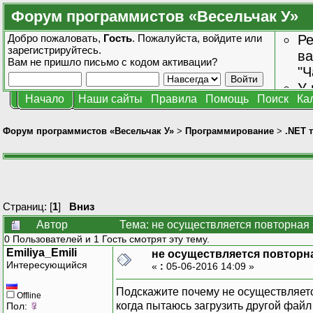
Форум программистов «Весельчак У»
Добро пожаловать,
Гость
. Пожалуйста,
войдите
или
Ре
зарегистрируйтесь
.
ва
Вам не пришло
письмо с кодом активации?
"Ч
У 
Начало
Наши сайты
Правила
Помощь
Поиск
Ка
от
зн
Форум программистов «Весельчак У»
>
Программирование
>
.NET 
Страниц: [
1
]
Вниз
Автор
Тема: не осуществляется повторная 
0 Пользователей и 1 Гость смотрят эту тему.
Emiliya_Emili
не осуществляется повторна
Интересующийся
«
:
05-06-2016 14:09 »
Подскажите почему не осуществляетс
Offline
когда пытаюсь загрузить другой файл
Пол: