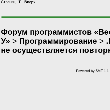
Страниц: [
1
]
Вверх
Send
Форум программистов «Ве
У»
>
Программирование
>
не осуществляется повторн
FileInf
SendD
Powered by SMF 1.1.
FileStrea
Bytes