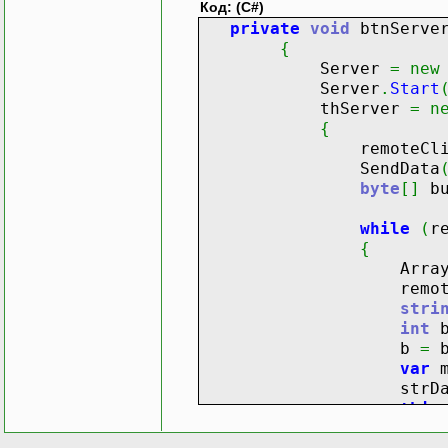
Код: (C#)
private
void
btnServer
{
Server
=
new
Server
.
Start
thServer
=
n
{
remoteClie
SendData
byte
[
]
bu
while
(
r
{
Arra
remoteCli
stri
int
b
=
var
m
strDat
this
{