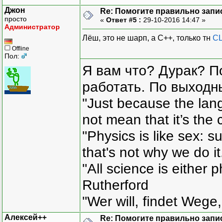
Джон
Re: Помогите правильно зап
просто
«
Ответ #5 :
29-10-2016 14:47 »
Администратор
Лёш, это не шарп, а С++, только тн
CL
Offline
Пол:
Я вам что? Дурак? П
работать. По выходн
"Just because the lan
not mean that it’s the 
"Physics is like sex: s
that's not why we do i
"All science is either 
Rutherford
"Wer will, findet Wege,
Алексей++
Re: Помогите правильно зап