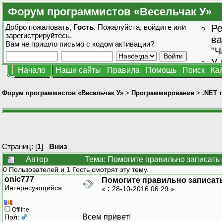
Форум программистов «Весельчак У»
Добро пожаловать,
Гость
. Пожалуйста,
войдите
или
Ре
зарегистрируйтесь
.
ва
Вам не пришло
письмо с кодом активации?
"Ч
У 
Начало
Наши сайты
Правила
Помощь
Поиск
Ка
от
зн
Форум программистов «Весельчак У»
>
Программирование
>
.NET 
Страниц: [
1
]
Вниз
Автор
Тема: Помогите правильно записать
0 Пользователей и 1 Гость смотрят эту тему.
onic777
Помогите правильно записат
Интересующийся
«
:
28-10-2016 06:29 »
Offline
Всем привет!
Пол: