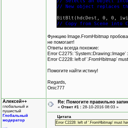
// Selects an object int
// New object replaces t
BitBlt(hdcDest, 0, 
// Copy from Scene into 
SelectObjec
Функцию Image.FromHbitmap пробовал
// Restore Selection
не помогает!
Ответы всегда похожие:
DeleteDC(hdcDest);
Error C2275: 'System::Drawing::Image' : 
// Clear compatible memo
Error C2228: left of '.FromHbitmap' must
CreateLogicalPalette(hdc
Помогите найти истину!
System::Drawing::Image ^
// Create .NET Image Obj
Regards,
Onic777
DeleteObject(hBitmap);
// Free up the Compatibl
Алексей++
Re: Помогите правильно зап
глобальный и
«
Ответ #1 :
28-10-2016 08:03 »
return SceneImage;
пушистый
// Return Image
Глобальный
Цитата
модератор
}
Error C2228: left of '.FromHbitmap' must ha