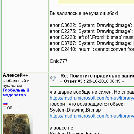
Вывалилось еще куча ошибок!
error C3622: 'System::Drawing::Image': 
error C2275: 'System::Drawing::Image' : 
error C2228: left of '.FromHbitmap' mus
error C3767: 'System::Drawing::Image::I
error C2440: 'return' : cannot convert f
Onic777
Алексей++
Re: Помогите правильно зап
глобальный и
«
Ответ #3 :
28-10-2016 08:49 »
пушистый
Глобальный
я в шарпе вообще не силён. Но спра
модератор
https://msdn.microsoft.com/en-us/libra
говорит, что возвращается объект
Offline
System.Drawing.Bitmap
https://msdn.microsoft.com/en-us/libra
а вовсе не
System.Drawing.Image