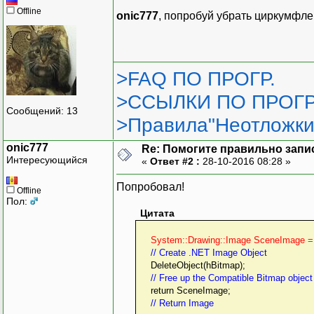
static void CreateLogica
Offline
onic777
, попробуй убрать циркумфле
{
if (GetDeviceCaps(hd
{
UINT nSize = sizeof(
>FAQ ПО ПРОГР.
LOGPALETTE *pLP = (L
pLP->palVersion 
>ССЫЛКИ ПО ПРОГР
pLP->palNumEntr
Сообщений: 13
>Правила"Неотложки
GetSystemPaletteEnt
Scene_Palette = Cr
onic777
Re: Помогите правильно зап
delete[] pLP
Интересующийся
«
Ответ #2 :
28-10-2016 08:28 »
}
}
Попробовал!
Offline
Пол:
Цитата
System::Drawing::Image SceneImage =
// Create .NET Image Object
DeleteObject(hBitmap);
// Free up the Compatible Bitmap object
return SceneImage;
// Return Image