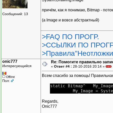
причём, как я понимаю, Bitmap - пото
Сообщений: 13
(а Image и вовсе абстрактный)
>FAQ ПО ПРОГР.
>ССЫЛКИ ПО ПРОГР
>Правила"Неотложки
onic777
Re: Помогите правильно зап
Интересующийся
«
Ответ #4 :
28-10-2016 20:14 »
Всем спасибо за помощь! Правильная
Offline
Пол:
static Bitmap^ My_Imag
My_Image = System::Dra
Regards,
Onic777