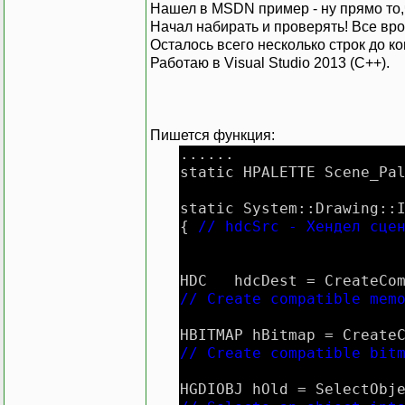
Нашел в MSDN пример - ну прямо то,
Начал набирать и проверять! Все вр
Осталось всего несколько строк до
Работаю в Visual Studio 2013 (C++).
Пишется функция:
......
static HPALETTE Scene_Pa
static System::Drawing::
{
// hdcSrc - Хендел сце
HDC hdcDest = 
// Create compatible mem
HBITMAP hBitmap = Creat
// Create compatible bit
HGDIOBJ hOld = SelectObj