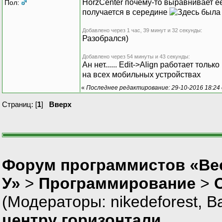
HorzCenter почему-то выравнивает её 
Пол:
получается в середине
Добавлено через 1 час, 39 минут и 32 секунды:
Разобрался)
Добавлено через 54 минуты и 43 секунды:
Ан нет...... Edit->Align работает то
на всех мобильных устройствах
«
Последнее редактирование: 29-10-2016 18:24
Страниц: [
1
]
Вверх
Форум программистов «Ве
У»
>
Программирование
>
(Модераторы:
nikedeforest
,
В
центру горизонтали