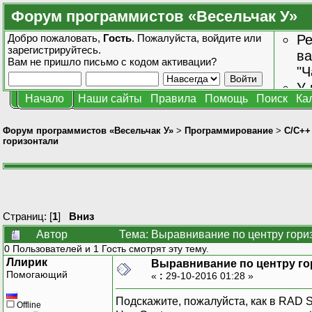
Форум программистов «Весельчак У»
Добро пожаловать,
Гость
. Пожалуйста,
войдите
или
Ре
зарегистрируйтесь
.
ва
Вам не пришло
письмо с кодом активации?
"Ч
У 
Начало
Наши сайты
Правила
Помощь
Поиск
Ка
от
зн
Форум программистов «Весельчак У»
>
Программирование
>
C/C++
горизонтали
Страниц: [
1
]
Вниз
Автор
Тема: Выравнивание по центру гори
0 Пользователей и 1 Гость смотрят эту тему.
Ллирик
Выравнивание по центру го
Помогающий
«
:
29-10-2016 01:28 »
Подскажите, пожалуйста, как в RAD S
Offline