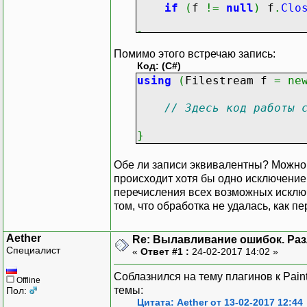
if
(
f
!=
null
)
f
.
Clo
}
Помимо этого встречаю запись:
Код: (C#)
using
(
Filestream f
=
ne
// Здесь код работы 
}
Обе ли записи эквивалентны? Можно л
происходит хотя бы одно исключение
перечисления всех возможных исклю
том, что обработка не удалась, как п
Aether
Re: Вылавливание ошибок. Различ
Специалист
«
Ответ #1 :
24-02-2017 14:02 »
Соблазнился на тему плагинов к Pai
Offline
темы:
Пол:
Цитата: Aether от 13-02-2017 12:44