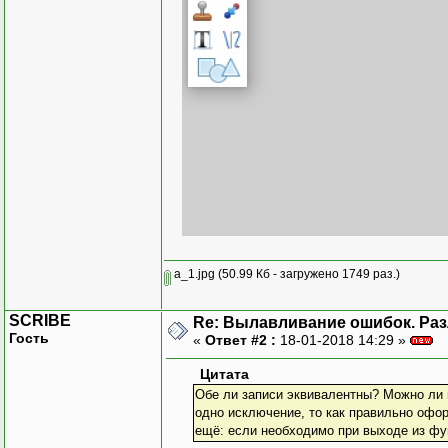
if
(
b
=
bool
byte
int
p
for
a_1.jpg
(50.99 Кб - загружено 1749 раз.)
curr
SCRIBE
Re: Вылавливание ошибок. Различ
po
Гость
«
Ответ #2 :
18-01-2018 14:29 »
data_
Цитата
Обе ли записи эквивалентны? Можно ли в
одно исключение, то как правильно офо
ещё: если необходимо при выходе из фун
h