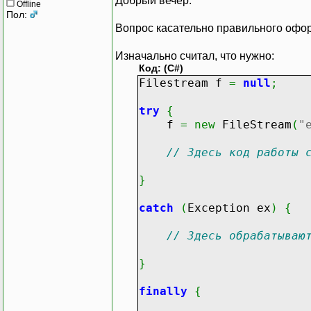
Добрый вечер.
Offline
Пол:
Вопрос касательно правильного офор
Изначально считал, что нужно:
Код: (C#)
Filestream f
=
null
;
try
{
f
=
new
FileStream
(
"
// Здесь код работы 
}
catch
(
Exception ex
)
{
// Здесь обрабатываю
}
finally
{