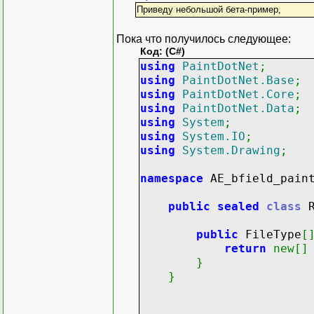
Приведу небольшой бета-пример,
Пока что получилось следующее:
Код: (C#)
using
PaintDotNet
;
using
PaintDotNet.Base
;
using
PaintDotNet.Core
;
using
PaintDotNet.Data
;
using
System
;
using
System.IO
;
using
System.Drawing
;
namespace
AE_bfield_pain
public
sealed
class
R
public
FileType
[
return
new
[
]
}
}