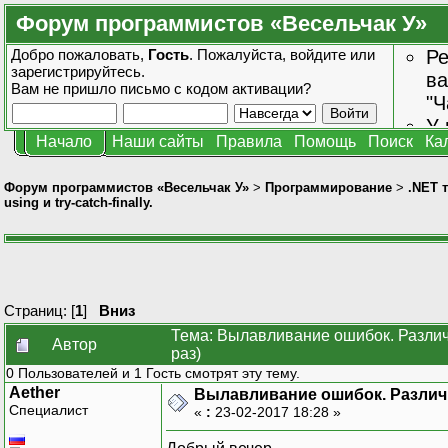
Форум программистов «Весельчак У»
Добро пожаловать,
Гость
. Пожалуйста,
войдите
или
Ре
зарегистрируйтесь
.
ва
Вам не пришло
письмо с кодом активации?
"Ч
У 
Начало
Наши сайты
Правила
Помощь
Поиск
Ка
от
зн
Форум программистов «Весельчак У»
>
Программирование
>
.NET 
using и try-catch-finally.
Страниц: [
1
]
Вниз
Тема: Вылавливание ошибок. Различия
Автор
раз)
0 Пользователей и 1 Гость смотрят эту тему.
Aether
Вылавливание ошибок. Различия 
Специалист
«
:
23-02-2017 18:28 »