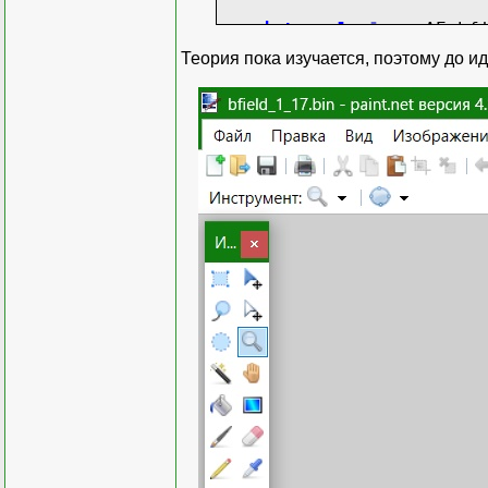
internal
class
AE_bfi
Теория пока изучается, поэтому до ид
public
AE_bfield_
FileTy
protected
overri
checked
{
BinaryReade
Bitmap 
try
{
r
=
UInt32 s
int
w
if
(
int
h