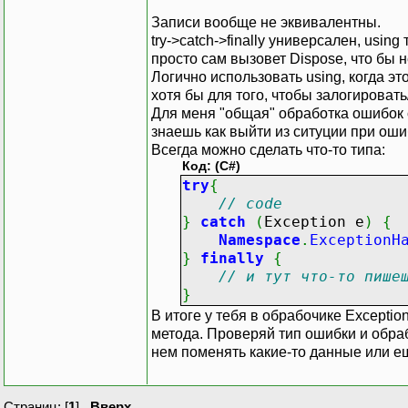
C
Записи вообще не эквивалентны.
try->catch->finally универсален, usi
просто сам вызовет Dispose, что бы н
po
Логично использовать using, когда э
хотя бы для того, чтобы залогироват
}
Для меня "общая" обработка ошибок с
retu
знаешь как выйти из ситуции при оши
}
Всегда можно сделать что-то типа:
Код: (C#)
catch
{
try
{
retu
// code
}
}
catch
(
Exception e
)
{
}
Namespace
.
ExceptionH
}
}
finally
{
}
// и тут что-то пише
}
}
В итоге у тебя в обрабочике Exceptio
метода. Проверяй тип ошибки и обраб
нем поменять какие-то данные или ещ
Страниц: [
1
]
Вверх