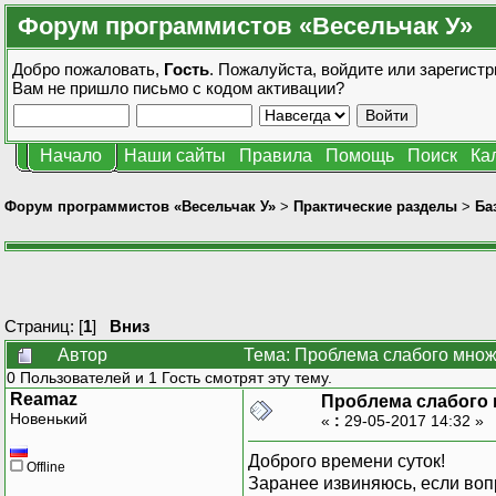
Форум программистов «Весельчак У»
Добро пожаловать,
Гость
. Пожалуйста,
войдите
или
зарегистр
Вам не пришло
письмо с кодом активации?
Начало
Наши сайты
Правила
Помощь
Поиск
Ка
Форум программистов «Весельчак У»
>
Практические разделы
>
Ба
Страниц: [
1
]
Вниз
Автор
Тема: Проблема слабого множ
0 Пользователей и 1 Гость смотрят эту тему.
Reamaz
Проблема слабого
Новенький
«
:
29-05-2017 14:32 »
Доброго времени суток!
Offline
Заранее извиняюсь, если воп