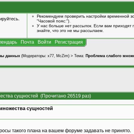
Рекомендуем проверить настройки временной зо
ируйтесь
.
"Часовой пояс:").
У нас больше нет рассылок. Если вам приходят п
знайте, что это не мы рассылаем.
лендарь
Почта
Войти
Регистрация
зы данных
(Модераторы:
x77
,
McZim
) > Тема:
Проблема слабого множ
ества сущностей (Прочитано 26519 раз)
 множества сущностей
росы такого плана на вашем форуме задавать не принято.