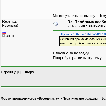
Мы все учились понемногу... Чему
Reamaz
Re: Проблема слаб
Новенький
«
Ответ #3 :
30-05-2017
Цитата: Sla от 30-05-2017 0
Offline
Основная проблема слабых сущн
конструктор. А пользователь ни
Спасибо за наводку!
Попробую развить эту тему в 
Страниц: [
1
]
Вверх
Форум программистов «Весельчак У»
>
Практические разделы
>
Ба