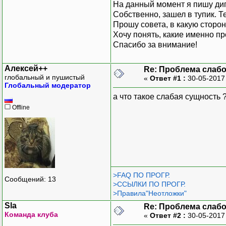
На данный момент я пишу ди
Собственно, зашел в тупик. Т
Прошу совета, в какую сторон
Хочу понять, какие именно п
Спасибо за внимание!
Алексей++
Re: Проблема слаб
глобальный и пушистый
«
Ответ #1 :
30-05-2017
Глобальный модератор
а что такое слабая сущность 
Offline
>FAQ ПО ПРОГР.
Сообщений: 13
>ССЫЛКИ ПО ПРОГР.
>Правила"Неотложки"
Sla
Re: Проблема слаб
Команда клуба
«
Ответ #2 :
30-05-2017