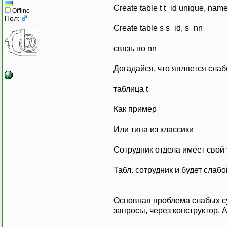
Create table t t_id unique, nam
Offline
Пол:
Create table s s_id, s_nn
связь по nn
Догадайся, что является сла
таблица t
Как пример
Или типа из классики
Сотрудник отдела имеет свой
Табл. сотрудник и будет слаб
Основная проблема слабых су
запросы, через конструктор. А