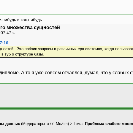
-нибудь и как-нибудь.
ого множества сущностей
 07:47 »
7:16
остей - Это паблик запросы в различных ерп системах, когда пользова
 в зуб о структуре базы.
дипломе. А то я уже совсем отчаялся, думал, что у слабых 
зы данных
(Модераторы:
x77
,
McZim
) > Тема:
Проблема слабого множ