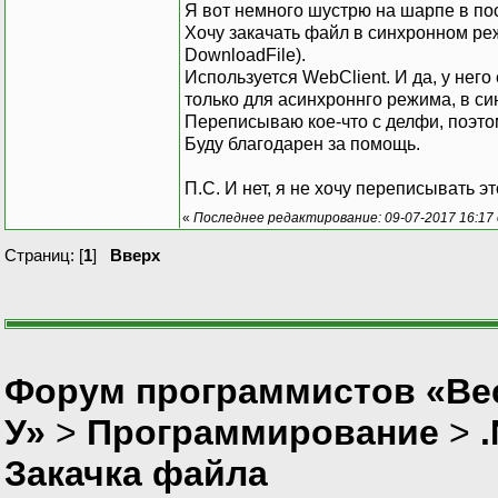
Я вот немного шустрю на шарпе в по
Хочу закачать файл в синхронном ре
DownloadFile).
Используется WebClient. И да, у нег
только для асинхроннго режима, в си
Переписываю кое-что с делфи, поэто
Буду благодарен за помощь.
П.С. И нет, я не хочу переписывать э
«
Последнее редактирование: 09-07-2017 16:17 от
Страниц: [
1
]
Вверх
Форум программистов «Ве
У»
>
Программирование
>
Закачка файла