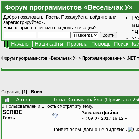
Форум программистов «Весельчак У»
Добро пожаловать,
Гость
. Пожалуйста,
войдите
или
Ре
зарегистрируйтесь
.
ва
Вам не пришло
письмо с кодом активации?
"Ч
У 
Начало
Наши сайты
Правила
Помощь
Поиск
Ка
от
зн
Форум программистов «Весельчак У»
>
Программирование
>
.NET 
Страниц: [
1
]
Вниз
Автор
Тема: Закачка файла (Прочитано 25
0 Пользователей и 1 Гость смотрят эту тему.
SCRIBE
Закачка файла
Гость
«
:
09-07-2017 16:12 »
Привет всем, давно не виделись