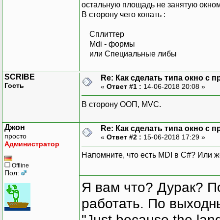
остальную площадь не занятую окном
В сторону чего копать :
Сплиттер
Mdi - формы
или Специальные либы
SCRIBE
Re: Как сделать типа окно с 
Гость
«
Ответ #1 :
14-06-2018 20:08 »
В сторону ООП, MVC.
Джон
Re: Как сделать типа окно с 
просто
«
Ответ #2 :
15-06-2018 17:29 »
Администратор
Напомните, что есть MDI в C#? Или ж
Offline
Пол:
Я вам что? Дурак? П
работать. По выходн
"Just because the lan