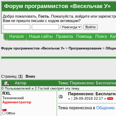
Форум программистов «Весельчак У»
Добро пожаловать,
Гость
. Пожалуйста,
войдите
или
зарегистр
Вам не пришло
письмо с кодом активации?
Начало
Наши сайты
Правила
Помощь
Поиск
Ка
Форум программистов «Весельчак У»
>
Программирование
>
Общие
Страниц: [
1
]
Вниз
Автор
Тема: Перенесено: Бесплатна
0 Пользователей и 2 Гостей смотрят эту тему.
RXL
Перенесено: Бесплатна
Технический
«
:
28-09-2018 22:17 »
Администратор
Тема перенесена в
Общение
.
Offline