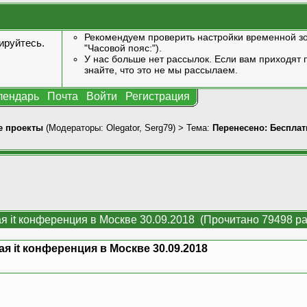
Рекомендуем проверить настройки временной зо
ируйтесь
.
"Часовой пояс:").
У нас больше нет рассылок. Если вам приходят п
знайте, что это не мы рассылаем.
лендарь
Почта
Войти
Регистрация
 проекты
(Модераторы:
Olegator
,
Serg79
) > Тема:
Перенесено: Бесплат
я it конференция в Москве 30.09.2018 (Прочитано 79498 ра
я it конференция в Москве 30.09.2018