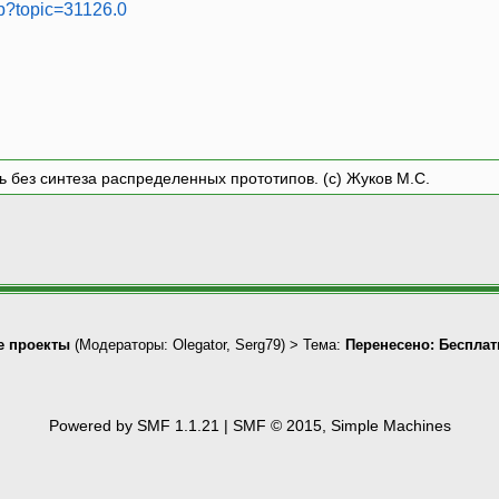
hp?topic=31126.0
ть без синтеза распределенных прототипов. (с) Жуков М.С.
 проекты
(Модераторы:
Olegator
,
Serg79
) > Тема:
Перенесено: Бесплат
Powered by SMF 1.1.21
|
SMF © 2015, Simple Machines