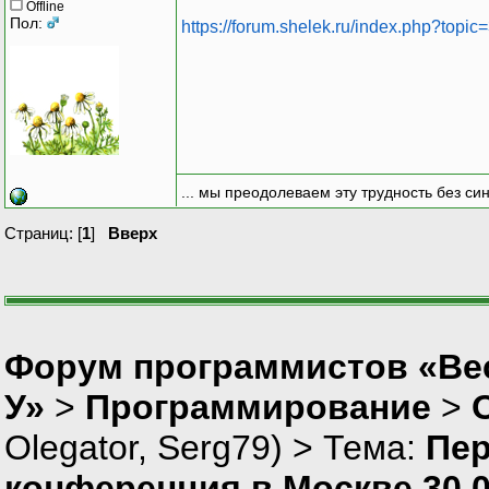
Offline
Пол:
https://forum.shelek.ru/index.php?topic
... мы преодолеваем эту трудность без си
Страниц: [
1
]
Вверх
Форум программистов «Ве
У»
>
Программирование
>
Olegator
,
Serg79
) > Тема:
Пер
конференция в Москве 30.0