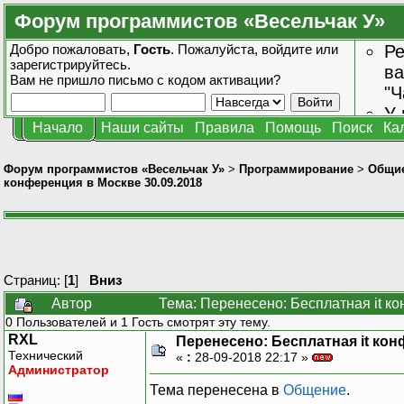
Форум программистов «Весельчак У»
Добро пожаловать,
Гость
. Пожалуйста,
войдите
или
Ре
зарегистрируйтесь
.
ва
Вам не пришло
письмо с кодом активации?
"Ч
У 
Начало
Наши сайты
Правила
Помощь
Поиск
Ка
от
зн
Форум программистов «Весельчак У»
>
Программирование
>
Общие
конференция в Москве 30.09.2018
Страниц: [
1
]
Вниз
Автор
Тема: Перенесено: Бесплатная it к
0 Пользователей и 1 Гость смотрят эту тему.
RXL
Перенесено: Бесплатная it кон
Технический
«
:
28-09-2018 22:17 »
Администратор
Тема перенесена в
Общение
.