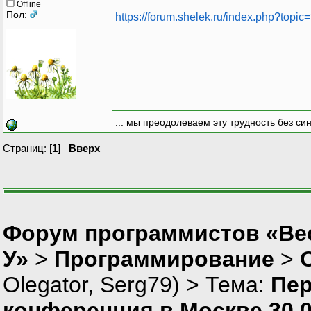
Offline
Пол:
https://forum.shelek.ru/index.php?topic
... мы преодолеваем эту трудность без си
Страниц: [
1
]
Вверх
Форум программистов «Ве
У»
>
Программирование
>
Olegator
,
Serg79
) > Тема:
Пер
конференция в Москве 30.0