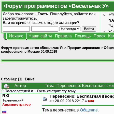
Форум программистов «Весельчак У»
Добро пожаловать,
Гость
. Пожалуйста,
войдите
или
Ре
зарегистрируйтесь
.
ва
Вам не пришло
письмо с кодом активации?
"Ч
У 
Начало
Наши сайты
Правила
Помощь
Поиск
Ка
от
зн
Форум программистов «Весельчак У»
>
Программирование
>
Общие
конференция в Москве 30.09.2018
Страниц: [
1
]
Вниз
Автор
Тема: Перенесено: Бесплатная it к
0 Пользователей и 1 Гость смотрят эту тему.
RXL
Перенесено: Бесплатная it кон
Технический
«
:
28-09-2018 22:17 »
Администратор
Тема перенесена в
Общение
.