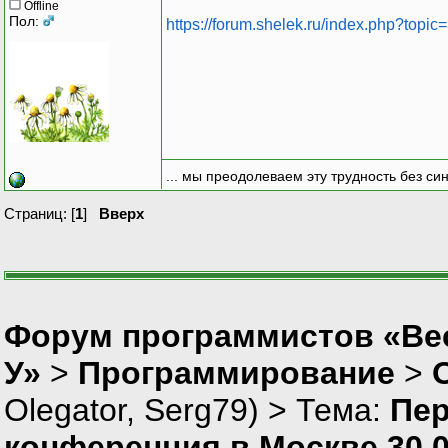
Offline
Пол:
https://forum.shelek.ru/index.php?topic
... мы преодолеваем эту трудность без си
Страниц: [
1
]
Вверх
Форум программистов «Ве
У»
>
Программирование
>
Olegator
,
Serg79
) > Тема:
Пер
конференция в Москве 30.0