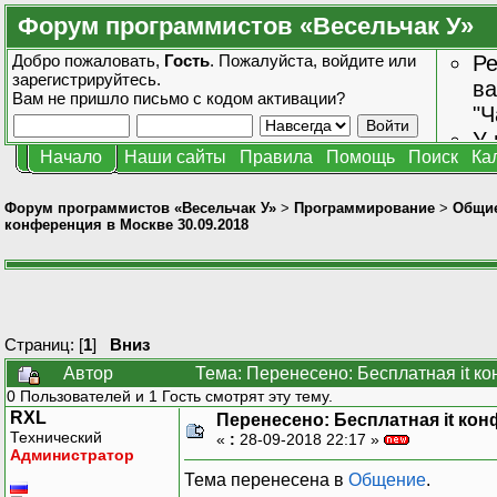
Форум программистов «Весельчак У»
Добро пожаловать,
Гость
. Пожалуйста,
войдите
или
Ре
зарегистрируйтесь
.
ва
Вам не пришло
письмо с кодом активации?
"Ч
У 
Начало
Наши сайты
Правила
Помощь
Поиск
Ка
от
зн
Форум программистов «Весельчак У»
>
Программирование
>
Общие
конференция в Москве 30.09.2018
Страниц: [
1
]
Вниз
Автор
Тема: Перенесено: Бесплатная it к
0 Пользователей и 1 Гость смотрят эту тему.
RXL
Перенесено: Бесплатная it кон
Технический
«
:
28-09-2018 22:17 »
Администратор
Тема перенесена в
Общение
.