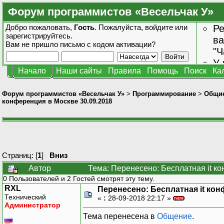
Форум программистов «Весельчак У»
Добро пожаловать,
Гость
. Пожалуйста,
войдите
или
Ре
зарегистрируйтесь
.
ва
Вам не пришло
письмо с кодом активации?
"Ч
У 
Начало
Наши сайты
Правила
Помощь
Поиск
Ка
от
зн
Форум программистов «Весельчак У»
>
Программирование
>
Общие
конференция в Москве 30.09.2018
Страниц: [
1
]
Вниз
Автор
Тема: Перенесено: Бесплатная it к
0 Пользователей и 2 Гостей смотрят эту тему.
RXL
Перенесено: Бесплатная it кон
Технический
«
:
28-09-2018 22:17 »
Администратор
Тема перенесена в
Общение
.