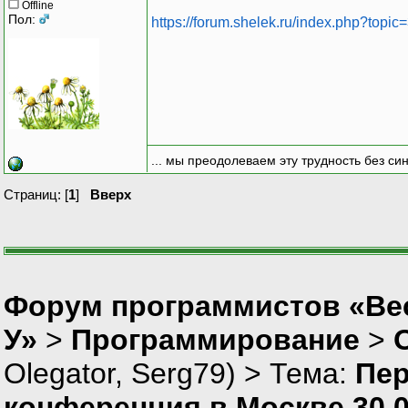
Offline
Пол:
https://forum.shelek.ru/index.php?topic
... мы преодолеваем эту трудность без си
Страниц: [
1
]
Вверх
Форум программистов «Ве
У»
>
Программирование
>
Olegator
,
Serg79
) > Тема:
Пер
конференция в Москве 30.0