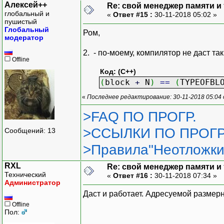
Алексей++
Re: свой менеджер памяти и т
глобальный и
«
Ответ #15 :
30-11-2018 05:02 »
пушистый
Глобальный
Ром,
модератор
2. - по-моему, компилятор не даст так 
Offline
Код: (C++)
(
block
+
N
)
==
(
TYPEOFBL
«
Последнее редактирование: 30-11-2018 05:04
>FAQ ПО ПРОГР.
>ССЫЛКИ ПО ПРОГР
Сообщений: 13
>Правила"Неотложки
RXL
Re: свой менеджер памяти и т
Технический
«
Ответ #16 :
30-11-2018 07:34 »
Администратор
Даст и работает. Адресуемой размер
Offline
Пол: