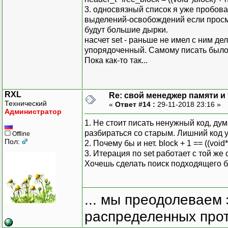
3. односвязный список я уже пробова
return
bloc
выделений-освобождений если просма
}
будут большие дырки.
насчет set - раньше не имел с ним д
return
0
;
упорядоченный. Самому писать было 
}
Пока как-то так...
void
free
(
void
*
ptr
)
block_t free_blo
free_block
-
>
nex
RXL
Re: свой менеджер памяти и т
Технический
free_list
=
free_
«
Ответ #14 :
29-11-2018 23:16 »
Администратор
}
1. Не стоит писать ненужный код, ду
}
;
разбираться со старым. Лишний код у
Offline
Пол:
2. Почему бы и нет. block + 1 == ((void*
3. Итерация по set работает с той ж
Хочешь сделать поиск подходящего б
... мы преодолеваем 
распределенных прот