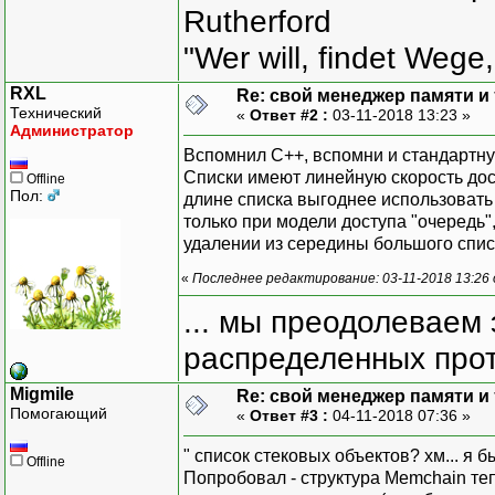
void
*
alloc
(
uns
Rutherford
// if (есть па
"Wer will, findet Wege,
{
RXL
Re: свой менеджер памяти и т
Технический
«
Ответ #2 :
03-11-2018 13:23 »
Администратор
Вспомнил С++, вспомни и стандартную
MemCha
Списки имеют линейную скорость дос
Offline
ch
Пол:
длине списка выгоднее использовать ve
ch
только при модели доступа "очередь",
ch
удалении из середины большого списка
c
c
«
Последнее редактирование: 03-11-2018 13:26
... мы преодолеваем 
pt
Lis
распределенных прот
Migmile
Re: свой менеджер памяти и т
Помогающий
«
Ответ #3 :
04-11-2018 07:36 »
}
return
N
" список стековых объектов? хм... я бы
Offline
}
Попробовал - структура Memchain те