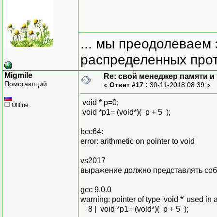
... мы преодолеваем 
распределенных прот
Migmile
Re: свой менеджер памяти и т
Помогающий
«
Ответ #17 :
30-11-2018 08:39 »
void * p=0;
Offline
void *p1= (void*)( p + 5 );
bcc64:
error: arithmetic on pointer to void
vs2017
выражение должно представлять соб
gcc 9.0.0
warning: pointer of type 'void *' used in 
8 | void *p1= (void*)( p + 5 );