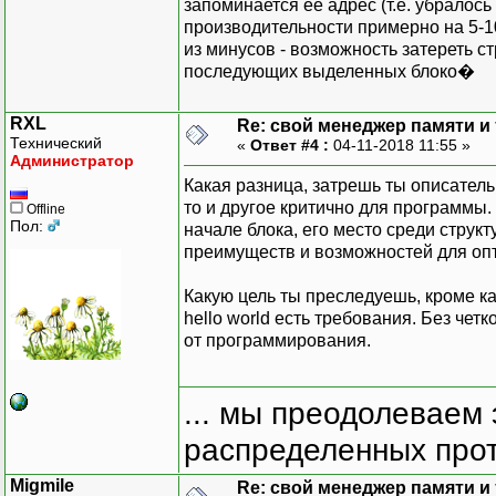
void
free
(
void
*
запоминается ее адрес (т.е. убралос
if
(
ptr
<
производительности примерно на 5-
auto
ch
из минусов - возможность затереть стр
for
(
;
c
последующих выделенных блоко�
c
RXL
Re: свой менеджер памяти и т
}
Технический
«
Ответ #4 :
04-11-2018 11:55 »
}
Администратор
unsigned
maxSize
Какая разница, затрешь ты описатель
то и другое критично для программы.
Offline
void
GarbCol
(
)
Пол:
начале блока, его место среди струк
{
преимуществ и возможностей для оп
// сборщ
auto
ch
Какую цель ты преследуешь, кроме ка
for
(
int
hello world есть требования. Без чет
{
от программирования.
... мы преодолеваем 
распределенных прот
p
Migmile
Re: свой менеджер памяти и т
Li