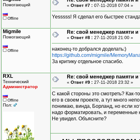
MemManager mm
(
Le
Помогающий
«
Ответ #7 :
07-11-2018 07:04 »
std
::
vector
<
int
pointers.
reserve
Yesssss! Я сделал его быстрее станда
Offline
mm.
Print
(
"begin"
std
::
chrono
::
tim
Migmile
Re: свой менеджер памяти и т
Помогающий
«
Ответ #8 :
27-11-2018 21:00 »
for
(
int
i
=
0
;
{
наконец-то добрался доделать:)
Offline
int
*
pt
https://github.com/migmile/MemoryMan
pointers
За критику отдельное спасибо.
}
p2
=
std
::
chrono
RXL
Re: свой менеджер памяти и т
std
::
cout
<<
std
Технический
«
Ответ #9 :
27-11-2018 23:32 »
Администратор
for
(
int
i
=
0
;
С какой стороны это смотреть? Как-т
{
его в своем проекте, а тут много не
Offline
mm.
free
(
Пол:
понимаю, винда, Борланд, но если хоти
}
надо форматировать, и переменные н
p3
=
std
::
chrono
::
Не увидел. Объясните?
std
::
cout
<<
std
return
1
;