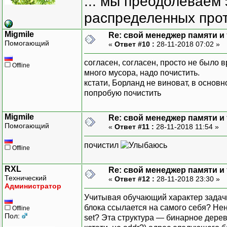
... мы преодолеваем 
распределенных прот
Migmile
Re: свой менеджер памяти и т
Помогающий
«
Ответ #10 :
28-11-2018 07:02 »
согласен, согласен, просто не было в
Offline
много мусора, надо почистить.
кстати, Борланд не виноват, в основ
попробую почистить
Migmile
Re: свой менеджер памяти и т
Помогающий
«
Ответ #11 :
28-11-2018 11:54 »
почистил
Offline
RXL
Re: свой менеджер памяти и т
Технический
«
Ответ #12 :
28-11-2018 23:30 »
Администратор
Учитывая обучающий характер задачи,
блока ссылается на самого себя? Нен
Offline
Пол:
set? Эта структура — бинарное дерево