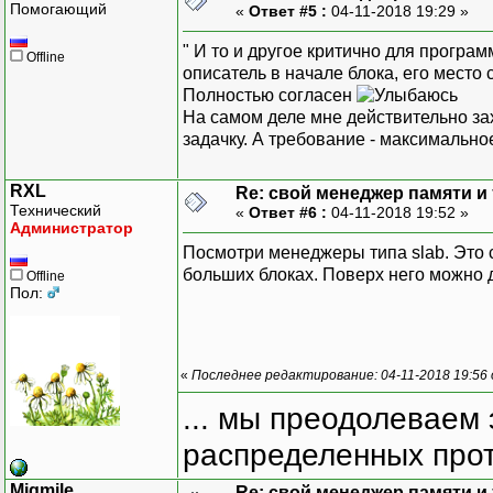
Помогающий
«
Ответ #5 :
04-11-2018 19:29 »
c
" И то и другое критично для програ
Offline
описатель в начале блока, его место
Полностью согласен
На самом деле мне действительно зах
задачку. А требование - максимально
p
}
RXL
Re: свой менеджер памяти и т
}
;
Технический
«
Ответ #6 :
04-11-2018 19:52 »
Администратор
void
Print
(
const
Посмотри менеджеры типа slab. Это 
cout
<<
s
больших блоках. Поверх него можно 
Offline
for
(
aut
Пол:
}
}
;
«
Последнее редактирование: 04-11-2018 19:56
const
unsigned
Len
=
102
... мы преодолеваем 
const
unsigned
Count
=
2
распределенных прот
int
main
(
)
{
Migmile
Re: свой менеджер памяти и т