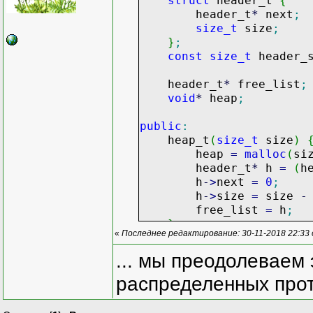
struct
header_t
{
header_t
*
next
;
size_t
size
;
}
;
const
size_t
header_
header_t
*
free_list
;
void
*
heap
;
public
:
heap_t
(
size_t
size
)
heap
=
malloc
(
si
header_t
*
h
=
(
h
h
-
>
next
=
0
;
h
-
>
size
=
size
-
free_list
=
h
;
}
«
Последнее редактирование: 30-11-2018 22:33
~heap_t
(
)
{
... мы преодолеваем 
free
(
heap
)
;
распределенных прот
}
void
*
alloc
(
size_t
si