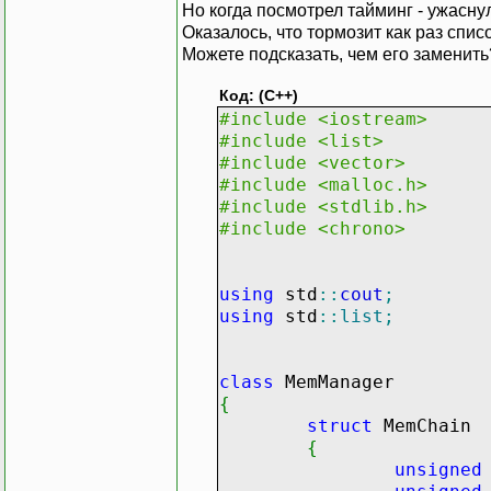
Но когда посмотрел тайминг - ужасну
Оказалось, что тормозит как раз списо
Можете подсказать, чем его заменить
Код: (C++)
#include <iostream>
#include <list>
#include <vector>
#include <malloc.h>
#include <stdlib.h>
#include <chrono>
using
std
::
cout
;
using
std
::
list
;
class
MemManager
{
struct
MemChain
{
unsigned