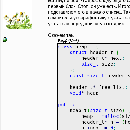
кстати, не addr?) адрес следующего бл
первый блок. Стоп, он уже есть. Ито
подставляем его в начало списка. Та
сомнительную арифметику с указател
указатели перед поиском соседних.
Скажем так.
Код: (C++)
class
heap_t
{
struct
header_t
{
header_t
*
next
;
size_t
size
;
}
;
const
size_t
header_
header_t
*
free_list
;
void
*
heap
;
public
:
heap_t
(
size_t
size
)
heap
=
malloc
(
si
header_t
*
h
=
(
h
h
-
>
next
=
0
;