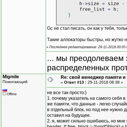
h
-
>
size
=
size
-
free_list
=
h
;
}
~heap_t
(
)
{
Gc не стал писать, он как у тебя, то
free
(
heap
)
;
}
Такие аллокаторы быстры, но жутко 
«
Последнее редактирование: 29-11-2018 00:05
void
*
alloc
(
size_t
si
for
(
header_t
*
bl
... мы преодолеваем 
if
(
block
-
>
s
распределенных прот
continue
Migmile
free_list
=
b
Re: свой менеджер памяти и т
Помогающий
«
Ответ #13 :
29-11-2018 08:38 »
size_t
free_
не все так просто:)
if
(
free_si
Offline
1. почему указатель на самого себя в
header_t
же памяти, что данные - легко случай
free_bloc
в отдельный блок, но под нее нужно 
free_bloc
оставил на будущее.
free_lis
2. я, может сильно ошибаюсь, но мне
}
header_t* free_block = ((void*)block) + 