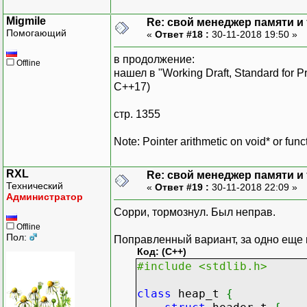
Migmile
Re: свой менеджер памяти и т
Помогающий
«
Ответ #18 :
30-11-2018 19:50 »
в продолжение:
Offline
нашел в "Working Draft, Standard for
С++17)
стр. 1355
Note: Pointer arithmetic on void* or func
RXL
Re: свой менеджер памяти и т
Технический
«
Ответ #19 :
30-11-2018 22:09 »
Администратор
Сорри, тормознул. Был неправ.
Offline
Пол:
Поправленный вариант, за одно еще 
Код: (C++)
#include <stdlib.h>
class
heap_t
{