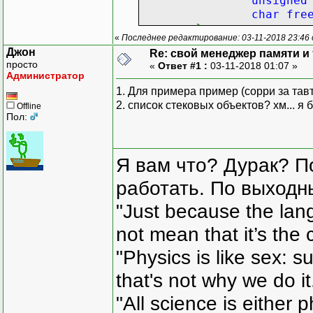
unsigned
char
fre
}
;
«
Последнее редактирование: 03-11-2018 23:46
Джон
Re: свой менеджер памяти и т
list
<
MemChain
>
L
просто
«
Ответ #1 :
03-11-2018 01:07 »
char
*
Mem
=
NULL
;
Администратор
unsigned
totalSi
1. Для примера пример (сорри за тав
public
:
2. список стековых объектов? хм... я 
Offline
MemManager
(
unsig
Пол:
Mem
=
(
c
if
(
Mem
totalSiz
Я вам что? Дурак? П
MemChain c
ch.
shift
работать. По выходн
ch.
free
"Just because the lan
ch.
size
List.
pus
not mean that it’s the 
}
"Physics is like sex: s
~MemManager
(
)
{
that's not why we do i
if
(
Mem
!
}
"All science is either 