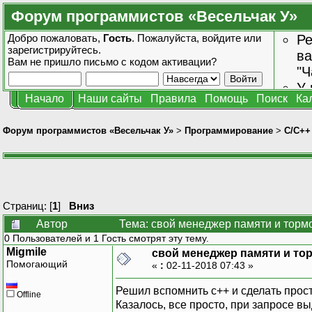
Форум программистов «Весельчак У»
Добро пожаловать,
Гость
. Пожалуйста,
войдите
или
Ре
зарегистрируйтесь
.
ва
Вам не пришло
письмо с кодом активации?
"Ч
У 
Начало
Наши сайты
Правила
Помощь
Поиск
Ка
от
зн
Форум программистов «Весельчак У»
>
Программирование
>
C/C++
Страниц: [
1
]
Вниз
Автор
Тема: свой менеджер памяти и тормоз
0 Пользователей и 1 Гость смотрят эту тему.
Migmile
свой менеджер памяти и торм
Помогающий
«
:
02-11-2018 07:43 »
Решил вспомнить с++ и сделать прос
Offline
Казалось, все просто, при запросе выд