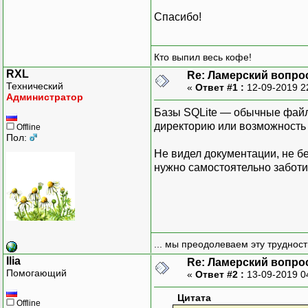
Спасибо!
Кто выпил весь кофе!
RXL
Re: Ламерский вопрос
Технический
«
Ответ #1 :
12-09-2019 2
Администратор
Базы SQLite — обычные файлы
директорию или возможность т
Offline
Пол:
Не видел документации, не бе
нужно самостоятельно заботи
... мы преодолеваем эту труднос
Ilia
Re: Ламерский вопрос
Помогающий
«
Ответ #2 :
13-09-2019 0
Цитата
Offline