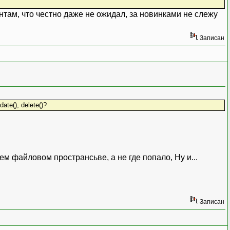
нтам, что честно даже не ожидал, за новинками не слежу
Записан
te(), delete()?
ем файловом пространсьве, а не где попало, Ну и...
Записан