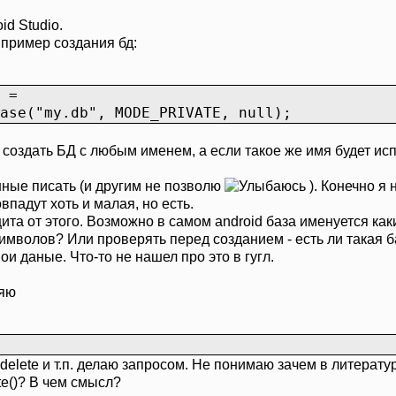
id Studio.
 пример создания бд:
 =
se("my.db", MODE_PRIVATE, null);
у создать БД с любым именем, а если такое же имя будет ис
нные писать (и другим не позволю
). Конечно я 
впадут хоть и малая, но есть.
ащита от этого. Возможно в самом android база именуется 
мволов? Или проверять перед созданием - есть ли такая ба
ои даные. Что-то не нашел про это в гугл.
няю
ate, delete и т.п. делаю запросом. Не понимаю зачем в лите
ete()? В чем смысл?