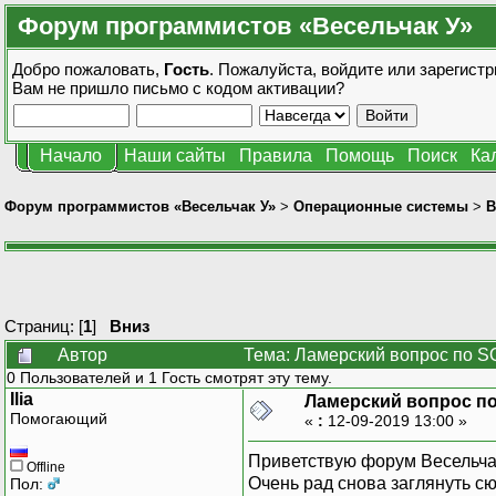
Форум программистов «Весельчак У»
Добро пожаловать,
Гость
. Пожалуйста,
войдите
или
зарегистр
Вам не пришло
письмо с кодом активации?
Начало
Наши сайты
Правила
Помощь
Поиск
Ка
Форум программистов «Весельчак У»
>
Операционные системы
>
В
Страниц: [
1
]
Вниз
Автор
Тема: Ламерский вопрос по SQ
0 Пользователей и 1 Гость смотрят эту тему.
Ilia
Ламерский вопрос по
Помогающий
«
:
12-09-2019 13:00 »
Приветствую форум Весельчака
Offline
Очень рад снова заглянуть сю
Пол: