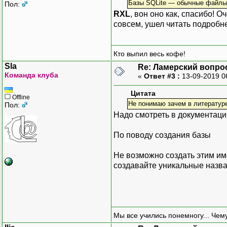
Базы SQLite — обычные файлы
Пол:
RXL
, вон оно как, спасибо! 
совсем, ушел читать подробн
Кто выпил весь кофе!
Sla
Re: Ламерский вопрос
Команда клуба
«
Ответ #3 :
13-09-2019 0
Цитата
Offline
Не понимаю зачем в литературе 
Пол:
Надо смотреть в документаци
По поводу создания базы
Не возможно создать этим име
создавайте уникальные назва
Мы все учились понемногу... Чему