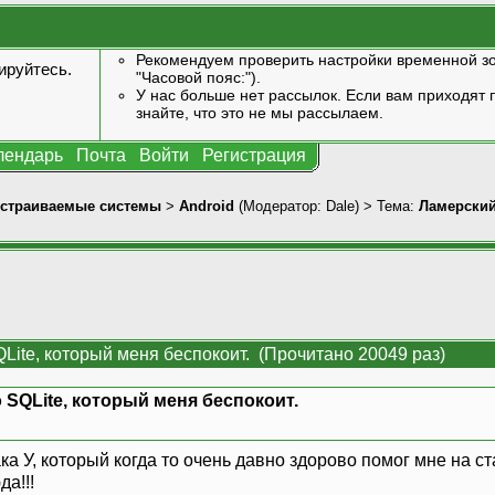
Рекомендуем проверить настройки временной зо
ируйтесь
.
"Часовой пояс:").
У нас больше нет рассылок. Если вам приходят п
знайте, что это не мы рассылаем.
лендарь
Почта
Войти
Регистрация
страиваемые системы
>
Android
(Модератор:
Dale
) > Тема:
Ламерский
Lite, который меня беспокоит. (Прочитано 20049 раз)
 SQLite, который меня беспокоит.
 У, который когда то очень давно здорово помог мне на ст
да!!!