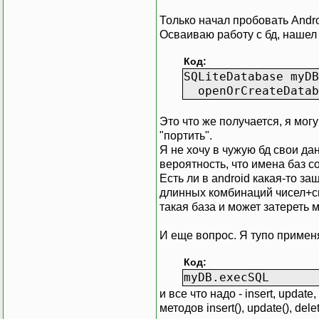
Только начал пробовать Andro
Осваиваю работу с бд, нашел
Код:
SQLiteDatabase myDB
openOrCreateDataba
Это что же получается, я мог
"портить".
Я не хочу в чужую бд свои да
вероятность, что имена баз со
Есть ли в android какая-то з
длинных комбинаций чисел+си
такая база и может затереть м
И еще вопрос. Я тупо приме
Код:
myDB.execSQL
и все что надо - insert, upd
методов insert(), update(), del