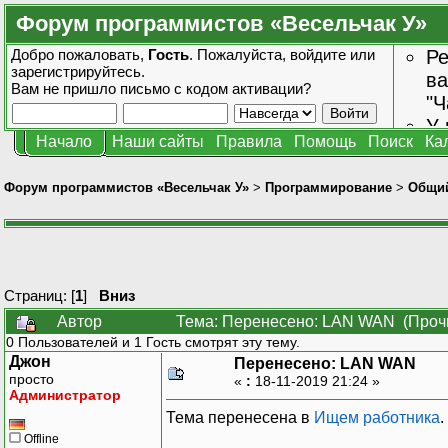
Форум программистов «Весельчак У»
Добро пожаловать,
Гость
. Пожалуйста,
войдите
или
Ре
зарегистрируйтесь
.
ва
Вам не пришло
письмо с кодом активации?
"Ч
У 
Начало
Наши сайты
Правила
Помощь
Поиск
Ка
от
зн
Форум программистов «Весельчак У»
>
Программирование
>
Общи
Страниц: [
1
]
Вниз
Автор
Тема: Перенесено: LAN WAN (Прочи
0 Пользователей и 1 Гость смотрят эту тему.
Джон
Перенесено: LAN WAN
просто
«
:
18-11-2019 21:24 »
Администратор
Тема перенесена в
Ищем работника
.
Offline