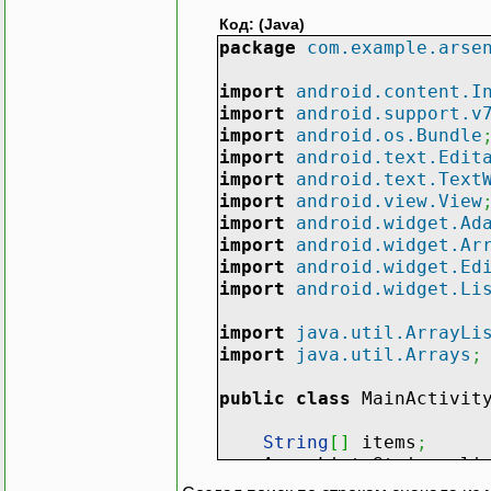
Код: (Java)
package
com.example.arse
import
android.content.I
import
android.support.v
import
android.os.Bundle
import
android.text.Edit
import
android.text.Text
import
android.view.View
import
android.widget.Ad
import
android.widget.Ar
import
android.widget.Ed
import
android.widget.Li
import
java.util.ArrayLi
import
java.util.Arrays
;
public
class
MainActivi
String
[
]
items
;
ArrayList
<
String
>
lis
ArrayAdapter
<
String
>