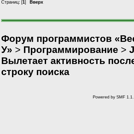
Страниц: [
1
]
Вверх
public
void
initList
String
[
]
items
=
listItems
=
new
A
adapter
=
new
Arr
listView.
setAdap
Форум программистов «Ве
listView.
setOnIt
У»
>
Программирование
>
public
void
o
Вылетает активность посл
String
it
строку поиска
Intent int
intent.
s
intent.
p
startActivi
}
Powered by SMF 1.1.
}
)
;
}
}