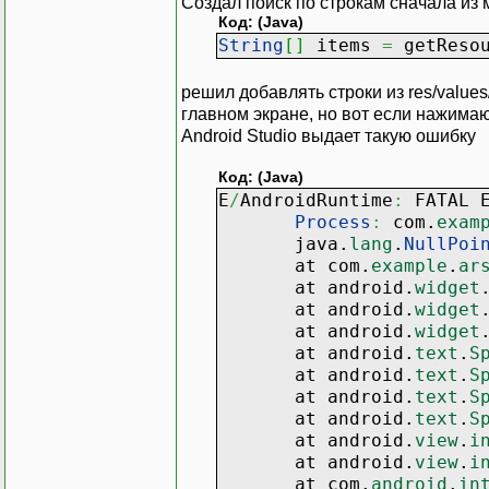
Создал поиск по строкам сначала из 
ListView
listView
;
Код: (Java)
EditText editText
;
String
[
]
items
=
getResou
@Override
решил добавлять строки из res/values
protected
void
onCrea
главном экране, но вот если нажимаю
super
.
onCreate
(
s
Android Studio выдает такую ошибку
setContentView
(
R
Код: (Java)
listView
=
(
ListVi
E
/
AndroidRuntime
:
FATAL E
editText
=
(
EditTe
Process
:
com.
exam
initList
(
)
;
java.
lang
.
NullPoi
at com.
example
.
ar
editText.
addText
at android.
widget
at android.
widget
@Override
at android.
widget
public
void
b
at android.
text
.
S
}
at android.
text
.
S
at android.
text
.
S
@Override
at android.
text
.
S
public
void
o
at android.
view
.
i
if
(
s.
toS
at android.
view
.
i
initLis
at com.
android
.
in