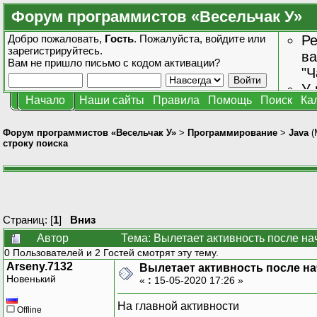
Форум программистов «Весельчак У»
Добро пожаловать,
Гость
. Пожалуйста,
войдите
или
Ре
зарегистрируйтесь
.
ва
Вам не пришло
письмо с кодом активации?
"Ч
У 
Начало
Наши сайты
Правила
Помощь
Поиск
Ка
от
зн
Форум программистов «Весельчак У»
>
Программирование
>
Java
(
строку поиска
Страниц: [
1
]
Вниз
Автор
Тема: Вылетает активность после на
0 Пользователей и 2 Гостей смотрят эту тему.
Arseny.7132
Вылетает активность после на
Новенький
«
:
15-05-2020 17:26 »
На главной активности
Offline