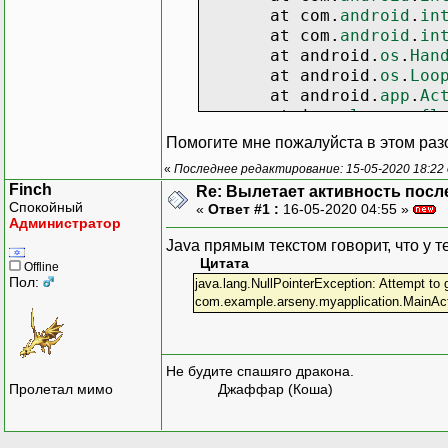
}
else
{
at com.
android
.
in
searchIt
at com.
android
.
in
}
at android.
os
.
Han
}
at android.
os
.
Loo
at android.
app
.
Ac
@Override
at java.
lang
.
refl
public
void
a
at java.
lang
.
refl
Помогите мне пожалуйста в этом раз
}
at com.
android
.
in
«
Последнее редактирование: 15-05-2020 18:22 
at com.
android
.
in
}
)
;
Finch
Re: Вылетает активность посл
Спокойный
«
Ответ #1 :
16-05-2020 04:55 »
Администратор
}
Java прямым текстом говорит, что у т
Цитата
public
void
searchIt
Offline
Пол:
java.lang.NullPointerException: Attempt to ge
for
(
String
item
:
com.example.arseny.myapplication.MainActi
String
textT
if
(
!
item.
toL
listItems
Не будите спашяго дракона.
}
Пролетал мимо
Джаффар (Коша)
}
adapter.
notifyDa
}