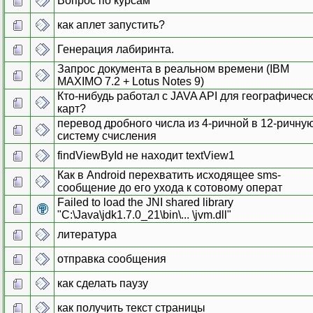
Вопрос по курсам
как аплет запустить?
Генерация лабиринта.
Запрос документа в реальном времени (IBM
MAXIMO 7.2 + Lotus Notes 9)
Кто-нибудь работал с JAVA API для географичес
карт?
перевод дробного числа из 4-ричной в 12-ричну
систему счисления
findViewById не находит textView1
Как в Android перехватить исходящее sms-
сообщение до его ухода к сотовому операт
Failed to load the JNI shared library
"C:\Java\jdk1.7.0_21\bin\... \jvm.dll"
литература
отправка сообщения
как сделать паузу
как получить текст страницы