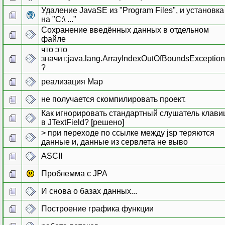
Удаление JavaSE из "Program Files", и установка
на "C:\ ..."
Сохранение введённых данных в отдельном
файле
что это
значит:java.lang.ArrayIndexOutOfBoundsException
?
реализация Map
не получается скомпилировать проект.
Как игнорировать стандартный слушатель клав
в JTextField? [решено]
> при переходе по ссылке между jsp теряются
данные и, данные из сервлета не выво
ASCII
Проблемма с JPA
И снова о базах данных...
Построение графика функции