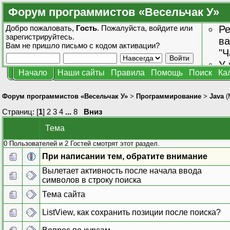
Форум программистов «Весельчак У»
Добро пожаловать,
Гость
. Пожалуйста,
войдите
или
Ре
зарегистрируйтесь
.
ва
Вам не пришло
письмо с кодом активации?
"Ч
У 
Начало
Наши сайты
Правила
Помощь
Поиск
Ка
от
зн
Форум программистов «Весельчак У»
>
Программирование
>
Java
(
Страниц: [
1
]
2
3
4
...
8
Вниз
Тема
0 Пользователей и 2 Гостей смотрят этот раздел.
При написании тем, обратите внимание
Вылетает активность после начала ввода
символов в строку поиска
Тема сайта
ListView, как сохранить позиции после поиска?