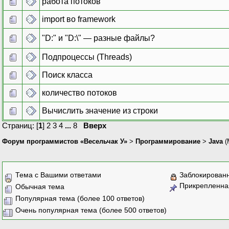
работа потоков
import во framework
"D:" и "D:\" — разные файлы?
Подпроцессы (Threads)
Поиск класса
количество потоков
Вычислить значение из строки
Страниц: [
1
]
2
3
4
...
8
Вверх
Форум программистов «Весельчак У»
>
Программирование
>
Java
(
Тема с Вашими ответами
Заблокирован
Прикрепленна
Обычная тема
Популярная тема (более 100 ответов)
Очень популярная тема (более 500 ответов)