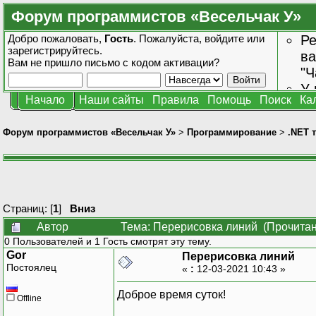
Форум программистов «Весельчак У»
Добро пожаловать,
Гость
. Пожалуйста,
войдите
или
Ре
зарегистрируйтесь
.
ва
Вам не пришло
письмо с кодом активации?
"Ч
У 
Начало
Наши сайты
Правила
Помощь
Поиск
Ка
от
зн
Форум программистов «Весельчак У»
>
Программирование
>
.NET 
Страниц: [
1
]
Вниз
Автор
Тема: Перерисовка линий (Прочитан
0 Пользователей и 1 Гость смотрят эту тему.
Gor
Перерисовка линий
Постоялец
«
:
12-03-2021 10:43 »
Доброе время суток!
Offline