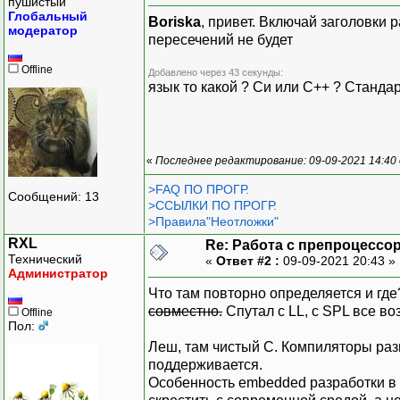
пушистый
Глобальный
Boriska
, привет. Включай заголовки
модератор
пересечений не будет
Offline
Добавлено через 43 секунды:
язык то какой ? Си или C++ ? Станда
«
Последнее редактирование: 09-09-2021 14:40
>FAQ ПО ПРОГР.
Сообщений: 13
>ССЫЛКИ ПО ПРОГР.
>Правила"Неотложки"
RXL
Re: Работа с препроцессо
Технический
«
Ответ #2 :
09-09-2021 20:43 »
Администратор
Что там повторно определяется и гд
совместно.
Спутал с LL, с SPL все во
Offline
Пол:
Леш, там чистый С. Компиляторы раз
поддерживается.
Особенность embedded разработки в 