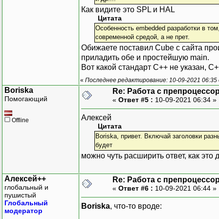
Как видите это SPL и НAL
Цитата
Особенность embedded разработки в том,
современной средой, а не прет.
Обижаете поставил Cube с сайта прои
приладить обе и простейшую main.
Вот какой стандарт С++ не указан, С++
«
Последнее редактирование: 10-09-2021 06:35 
Boriska
Re: Работа с препроцессо
Помогающий
«
Ответ #5 :
10-09-2021 06:34 »
Алексей
Offline
Цитата
Boriska, привет. Включай заголовки раз
будет
можно чуть расширить ответ, как это 
Алексей++
Re: Работа с препроцессо
глобальный и
«
Ответ #6 :
10-09-2021 06:44 »
пушистый
Глобальный
Boriska
, что-то вроде:
модератор