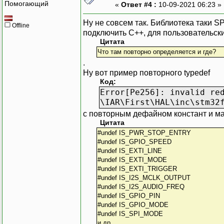
Помогающий
«
Ответ #4 :
10-09-2021 06:23 »
Ну не совсем так. Библиотека таки S
Offline
подключить С++, для пользовательски
Цитата
Что там повторно определяется и где?
.
Ну вот пример повторного typedef
Код:
Error[Pe256]: invalid re
\IAR\First\HAL\inc\stm32
с повторным дефайном констант и ма
Цитата
#undef IS_PWR_STOP_ENTRY
#undef IS_GPIO_SPEED
#undef IS_EXTI_LINE
#undef IS_EXTI_MODE
#undef IS_EXTI_TRIGGER
#undef IS_I2S_MCLK_OUTPUT
#undef IS_I2S_AUDIO_FREQ
#undef IS_GPIO_PIN
#undef IS_GPIO_MODE
#undef IS_SPI_MODE
и др....