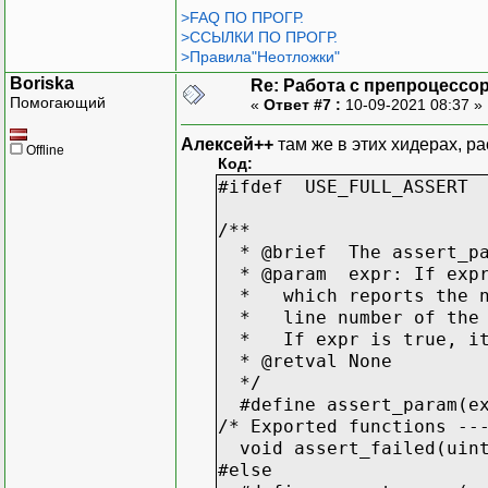
>FAQ ПО ПРОГР.
>ССЫЛКИ ПО ПРОГР.
>Правила"Неотложки"
Boriska
Re: Работа с препроцессо
Помогающий
«
Ответ #7 :
10-09-2021 08:37 »
Алексей++
там же в этих хидерах, р
Offline
Код:
#ifdef USE_FULL_ASSERT
/**
* @brief The assert_par
* @param expr: If expr 
* which reports the nam
* line number of the c
* If expr is true, it 
* @retval None
*/
#define assert_param(exp
/* Exported functions --
void assert_failed(uint
#else