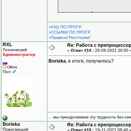
return
0
;
}
>FAQ ПО ПРОГР.
>ССЫЛКИ ПО ПРОГР.
>Правила"Неотложки"
RXL
Re: Работа с препроцессо
Технический
«
Ответ #14 :
26-09-2021 20:50 
Администратор
Boriska
, в итоге, получилось?
Offline
Пол:
... мы преодолеваем эту трудность без си
Boriska
Re: Работа с препроцессо
Помогающий
«
Ответ #15 :
19-11-2021 08:40 