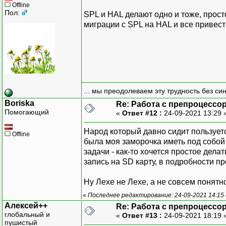
Offline
Пол:
SPL и HAL делают одно и тоже, прост
миграции с SPL на HAL и все привест
... мы преодолеваем эту трудность без си
Boriska
Re: Работа с препроцессо
Помогающий
«
Ответ #12 :
24-09-2021 13:29 
Народ который давно сидит пользует
Offline
была моя заморочка иметь под собой 
задачи - как-то хочется простое дела
запись на SD карту, в подробности пр
Ну Лехе не Лехе, а не совсем понятн
«
Последнее редактирование: 24-09-2021 14:15 
Алексей++
Re: Работа с препроцессо
глобальный и
«
Ответ #13 :
24-09-2021 18:19 
пушистый