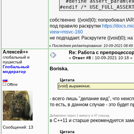
#define assert_param(ex
#endif /* USE_FULL_ASSER
собственно ((void)0); попробовал IAR
под правило раскрутки
https://docs.m
view=msvc-160
не подпадает. Раскрутите ((void)0); н
«
Последнее редактирование: 10-09-2021 08:49 
Алексей++
Re: Работа с препроцессо
глобальный и
«
Ответ #8 :
10-09-2021 10:18 »
пушистый
Глобальный
Boriska
,
модератор
Цитата
Offline
(void)
выражение
;
- всего лишь "делание вид", что неи
то есть, в данном случае - это будет
Добавлено через 1 минуту и 47 секунд:
в C++11 и старше рекомендуется зам
Сообщений: 13
Цитата