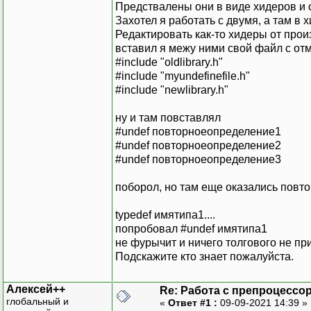
Предствалены они в виде хидеров и 
Захотел я работать с двумя, а там в
Редактировать как-то хидеры от прои
вставил я межу ними свой файл с от
#include "oldlibrary.h"
#include "myundefinefile.h"
#include "newlibrary.h"
ну и там повставлял
#undef повторноеопределение1
#undef повторноеопределение2
#undef повторноеопределение3
поборол, но там еще оказались повто
typedef имятипа1....
попробовал #undef имятипа1
не фурычит и ничего толгового не пр
Подскажите кто знает пожалуйста.
Алексей++
Re: Работа с препроцессо
глобальный и
«
Ответ #1 :
09-09-2021 14:39 »