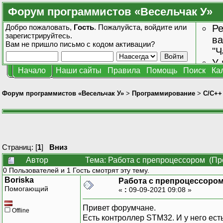
Форум программистов «Весельчак У»
Добро пожаловать,
Гость
. Пожалуйста,
войдите
или
Ре
зарегистрируйтесь
.
ва
Вам не пришло
письмо с кодом активации?
"Ч
У 
Начало
Наши сайты
Правила
Помощь
Поиск
Ка
от
зн
Форум программистов «Весельчак У»
>
Программирование
>
C/C++
Страниц: [
1
]
Вниз
Автор
Тема: Работа с препроцессором (Пр
0 Пользователей и 1 Гость смотрят эту тему.
Boriska
Работа с препроцессоро
Помогающий
«
:
09-09-2021 09:08 »
Привет форумчане.
Offline
Есть контроллер STM32. И у него ест