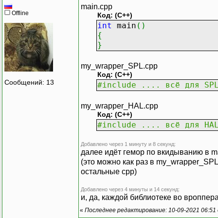
main.cpp
Offline
Код: (C++)
int
main
(
)
{
}
my_wrapper_SPL.cpp
Код: (C++)
Сообщений: 13
#include .... всё для SP
my_wrapper_HAL.cpp
Код: (C++)
#include .... всё для HA
Добавлено через 1 минуту и 8 секунд:
далее идёт гемор по вкидыванию в m
(это можно как раз в my_wrapper_SPL
остальные cpp)
Добавлено через 4 минуты и 14 секунд:
и, да, каждой библиотеке во вроппер
«
Последнее редактирование: 10-09-2021 06:51