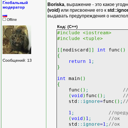
Глобальный
Boriska
, выражение - это какое угод
модератор
(void)
или присвоение его к
std::igno
выдавать предупреждения о неиспо
Offline
Код: (C++)
#include <iostream>
#include <tuple>
[
[
nodiscard
]
]
int
func
(
)
{
Сообщений: 13
return
1
;
}
int
main
(
)
{
func
(
)
;
/
(
void
)
func
(
)
;
/
std
::
ignore
=
func
(
)
;
/
1
;
//пред
(
void
)
1
;
//ок
std
::
ignore
=
1
;
//ок