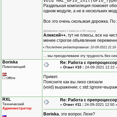
void HAL_GPIO_Init(GPIO_Typ
Раздельная компиляция поможет обой
одном модуле, а не в нескольких мод
Все это очень скользкая дорожка. По
Добавлено через 2 минуты и 55 секунд:
Алексей++
, тут не плюсы, все на чи
менее строгое объявление переменны
«
Последнее редактирование: 10-09-2021 21:16
... мы преодолеваем эту трудность без си
Boriska
Re: Работа с препроцессо
Помогающий
«
Ответ #10 :
24-09-2021 12:22 
Привет.
Offline
Поясните как вы лихо связали
(void) выражение; с std::ignore=выраж
RXL
Re: Работа с препроцессо
Технический
«
Ответ #11 :
24-09-2021 12:50 
Администратор
Boriska
, это вопрос Лехе?