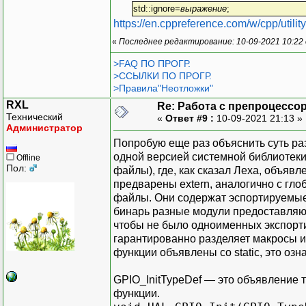
std::ignore=
выражение
;
https://en.cppreference.com/w/cpp/utility
«
Последнее редактирование: 10-09-2021 10:22
>FAQ ПО ПРОГР.
>ССЫЛКИ ПО ПРОГР.
>Правила"Неотложки"
RXL
Re: Работа с препроцессо
Технический
«
Ответ #9 :
10-09-2021 21:13 »
Администратор
Попробую еще раз объяснить суть ра
одной версией системной библиотеки,
Offline
Пол:
файлы), где, как сказал Леха, объяв
предварены extern, аналогично с гл
файлы. Они содержат эспортируемые
бинарь разные модули предоставляют
чтобы не было одноименных экспорти
гарантированно разделяет макросы и
функции объявлены со static, это озн
GPIO_InitTypeDef — это объявление ти
функции.