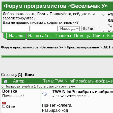
Форум программистов «Весельчак У»
Добро пожаловать,
Гость
. Пожалуйста,
войдите
или
Ре
зарегистрируйтесь
.
ва
Вам не пришло
письмо с кодом активации?
"Ч
У 
Начало
Наши сайты
Правила
Помощь
Поиск
Ка
от
зн
Форум программистов «Весельчак У»
>
Программирование
>
.NET 
Страниц: [
1
]
Вниз
Автор
Тема: TWAIN IntPtr забрать изображ
0 Пользователей и 1 Гость смотрят эту тему.
Boriska
TWAIN IntPtr забрать изобра
Помогающий
«
:
15-11-2021 12:53 »
Привет коллеги.
Offline
Разбираю код