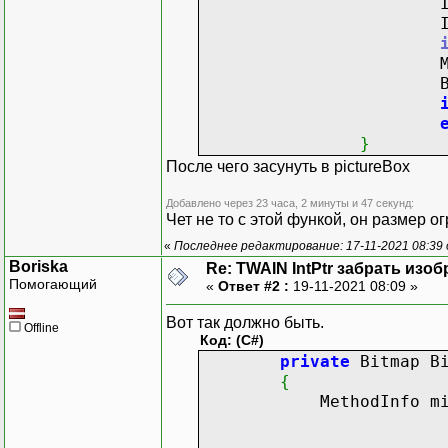
IntPtr 
IntPtr 
MethodIn
Bitmap 
}
После чего засунуть в pictureBox
Добавлено через 23 часа, 2 минуты и 47 секунд:
Чет не то с этой функой, он размер 
«
Последнее редактирование: 17-11-2021 08:39 
Boriska
Re: TWAIN IntPtr забрать изо
Помогающий
«
Ответ #2 :
19-11-2021 08:09 »
Вот так должно быть.
Offline
Код: (C#)
private
Bitmap Bi
{
MethodInfo m
Binding