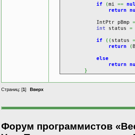
if
(
mi
==
nu
return
n
IntPtr pBmp
int
status
=
if
(
(
status
return
(
else
return
n
}
Страниц: [
1
]
Вверх
Форум программистов «Ве