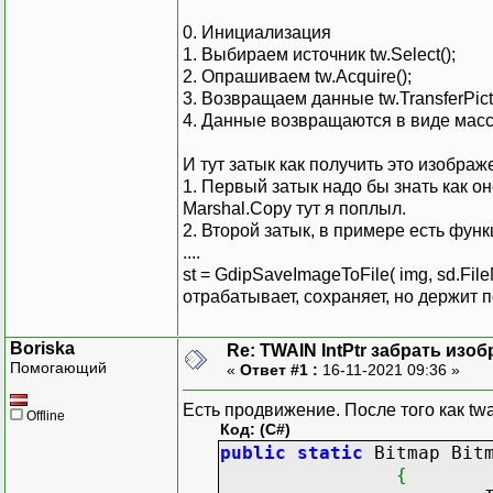
0. Инициализация
1. Выбираем источник tw.Select();
2. Опрашиваем tw.Acquire();
3. Возвращаем данные tw.TransferPictu
4. Данные возвращаются в виде масси
И тут затык как получить это изображ
1. Первый затык надо бы знать как о
Marshal.Copy тут я поплыл.
2. Второй затык, в примере есть фун
....
st = GdipSaveImageToFile( img, sd.FileNa
отрабатывает, сохраняет, но держит п
Boriska
Re: TWAIN IntPtr забрать изо
Помогающий
«
Ответ #1 :
16-11-2021 09:36 »
Есть продвижение. После того как twa
Offline
Код: (C#)
public
static
Bitmap Bitm
{