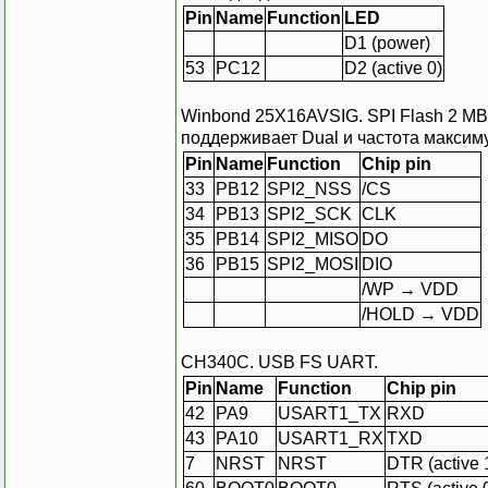
Pin
Name
Function
LED
D1 (power)
53
PC12
D2 (active 0)
Winbond 25X16AVSIG. SPI Flash 2 MB. 
поддерживает Dual и частота максиму
Pin
Name
Function
Chip pin
33
PB12
SPI2_NSS
/CS
34
PB13
SPI2_SCK
CLK
35
PB14
SPI2_MISO
DO
36
PB15
SPI2_MOSI
DIO
/WP → VDD
/HOLD → VDD
CH340C. USB FS UART.
Pin
Name
Function
Chip pin
42
PA9
USART1_TX
RXD
43
PA10
USART1_RX
TXD
7
NRST
NRST
DTR (active 1