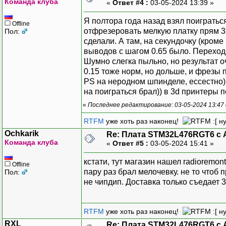
Команда клуба
«
Ответ #4 :
03-05-2024 13:39 »
Я полтора года назад взял поигратьс
Offline
отфрезеровать мелкую платку прям 3x
Пол:
сделали. А там, на секундочку (кром
выводов с шагом 0.65 было. Переход
Шумно слегка пыльно, но результат о
0.15 тоже норм, но дольше, и фрезы 
PS на неродном шпинделе, ессестно) 
на поиграться брал)) в 3d принтеры 
«
Последнее редактирование: 03-05-2024 13:47 
RTFM
уже хоть раз наконец!
:[ н
Ochkarik
Re: Плата STM32L476RGT6 с 
Команда клуба
«
Ответ #5 :
03-05-2024 15:41 »
кстати, тут магазин нашел radioremon
Offline
пару раз брал мелочевку. не то чтоб 
Пол:
не чипдип. Доставка только съедает 
RTFM
уже хоть раз наконец!
:[ н
RXL
Re: Плата STM32L476RGT6 с 