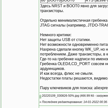
60
BOOT0
BOOT0
RTS (active 
Здесь NRST и BOOT0 явно для загруз
транзисторы.
Отдельно минималистичная гребенка
JTAG сигналы (например, JTDO-TRACE
Немного критики:
Нет защиты USB от статики.
Нет возможности одновременно питат
Нахрена сделали кнопку WK_UP, но н
потреблением. Даже транзисторы, в 
Где-то на гребенке надписи по имено
Гребенка OLED/LCD_PORT совсем не 
ардуинщиков.
И как всегда, флюс не смыли.
Недостатки платы решаются, видимо
Пару ключевиков для поиска: aliexpres
20220109_030826-50%.jpg
(466.99 Кб - загруже
«
Последнее редактирование: 14-01-2022 00:36