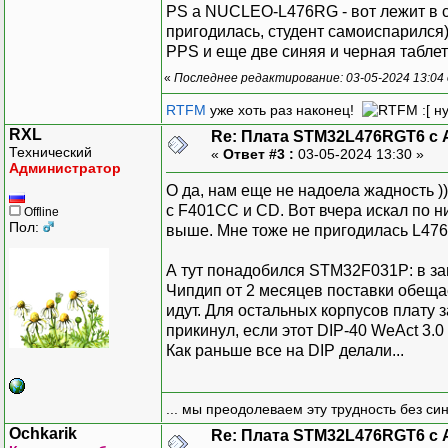
PS а NUCLEO-L476RG - вот лежит в ст
пригодилась, студент самоиспарился
PPS и еще две синяя и черная таблет
«
Последнее редактирование: 03-05-2024 13:04 
RTFM
уже хоть раз наконец!
:[ н
RXL
Re: Плата STM32L476RGT6 с 
Технический
«
Ответ #3 :
03-05-2024 13:30 »
Администратор
О да, нам еще не надоела жадность )
с F401CC и CD. Вот вчера искал по н
Offline
Пол:
выше. Мне тоже не пригодилась L476,
А тут понадобился STM32F031P: в зап
Чипдип от 2 месяцев поставки обеща
идут. Для остальных корпусов плату 
прикинул, если этот DIP-40 WeAct 3.0
Как раньше все на DIP делали...
... мы преодолеваем эту трудность без си
Ochkarik
Re: Плата STM32L476RGT6 с 