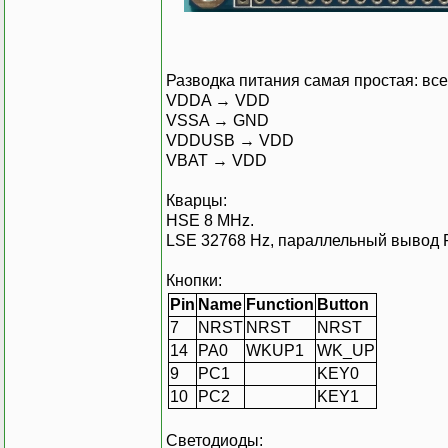
Разводка питания самая простая: вс
VDDA → VDD
VSSA → GND
VDDUSB → VDD
VBAT → VDD
Кварцы:
HSE 8 MHz.
LSE 32768 Hz, параллельный вывод 
Кнопки:
Pin
Name
Function
Button
7
NRST
NRST
NRST
14
PA0
WKUP1
WK_UP
9
PC1
KEY0
10
PC2
KEY1
Светодиоды: