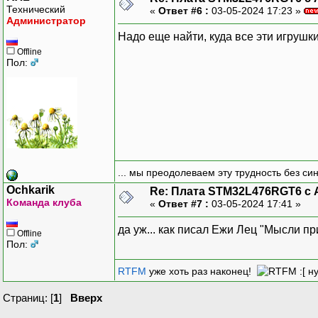
Технический
«
Ответ #6 :
03-05-2024 17:23 »
Администратор
Надо еще найти, куда все эти игрушк
Offline
Пол:
... мы преодолеваем эту трудность без си
Ochkarik
Re: Плата STM32L476RGT6 с 
Команда клуба
«
Ответ #7 :
03-05-2024 17:41 »
да уж... как писал Ежи Лец "Мысли пр
Offline
Пол:
RTFM
уже хоть раз наконец!
:[ н
Страниц: [
1
]
Вверх