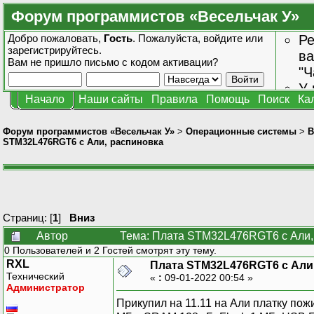
Форум программистов «Весельчак У»
Добро пожаловать,
Гость
. Пожалуйста,
войдите
или
Ре
зарегистрируйтесь
.
ва
Вам не пришло
письмо с кодом активации?
"Ч
У 
Начало
Наши сайты
Правила
Помощь
Поиск
Ка
от
зн
Форум программистов «Весельчак У»
>
Операционные системы
>
В
STM32L476RGT6 с Али, распиновка
Страниц: [
1
]
Вниз
Автор
Тема: Плата STM32L476RGT6 с Али, 
0 Пользователей и 2 Гостей смотрят эту тему.
RXL
Плата STM32L476RGT6 с Али
Технический
«
:
09-01-2022 00:54 »
Администратор
Прикупил на 11.11 на Али платку по