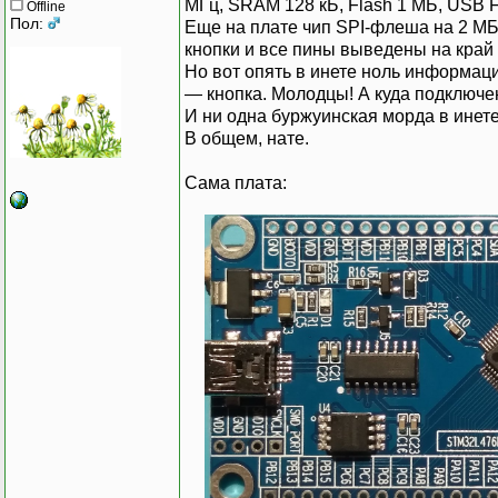
МГц, SRAM 128 кБ, Flash 1 МБ, USB 
Offline
Пол:
Еще на плате чип SPI-флеша на 2 МБ,
кнопки и все пины выведены на край 
Но вот опять в инете ноль информаци
— кнопка. Молодцы! А куда подключе
И ни одна буржуинская морда в инет
В общем, нате.
Сама плата: