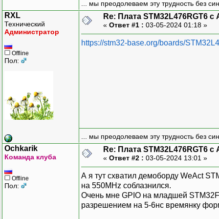
... мы преодолеваем эту трудность без си
RXL
Re: Плата STM32L476RGT6 с 
Технический
«
Ответ #1 :
03-05-2024 01:18 »
Администратор
https://stm32-base.org/boards/STM32
Offline
Пол:
... мы преодолеваем эту трудность без си
Ochkarik
Re: Плата STM32L476RGT6 с 
Команда клуба
«
Ответ #2 :
03-05-2024 13:01 »
А я тут схватил демоборду WeAct ST
Offline
на 550MHz соблазнился.
Пол:
Очень мне GPIO на младшей STM32F4
разрешением на 5-6нс времянку фор