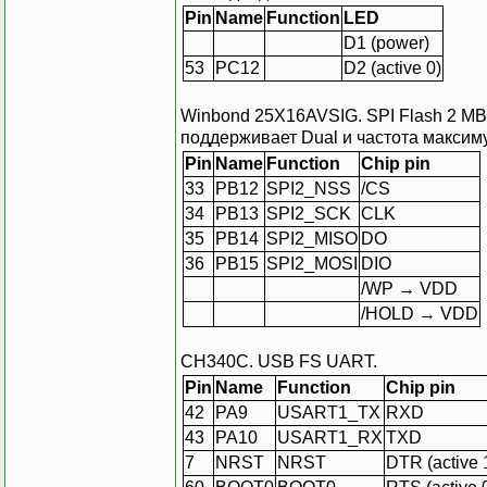
Pin
Name
Function
LED
D1 (power)
53
PC12
D2 (active 0)
Winbond 25X16AVSIG. SPI Flash 2 MB. 
поддерживает Dual и частота максиму
Pin
Name
Function
Chip pin
33
PB12
SPI2_NSS
/CS
34
PB13
SPI2_SCK
CLK
35
PB14
SPI2_MISO
DO
36
PB15
SPI2_MOSI
DIO
/WP → VDD
/HOLD → VDD
CH340C. USB FS UART.
Pin
Name
Function
Chip pin
42
PA9
USART1_TX
RXD
43
PA10
USART1_RX
TXD
7
NRST
NRST
DTR (active 1