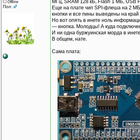
МГц, SRAM 128 кБ, Flash 1 МБ, USB 
Offline
Пол:
Еще на плате чип SPI-флеша на 2 МБ,
кнопки и все пины выведены на край 
Но вот опять в инете ноль информаци
— кнопка. Молодцы! А куда подключе
И ни одна буржуинская морда в инет
В общем, нате.
Сама плата: