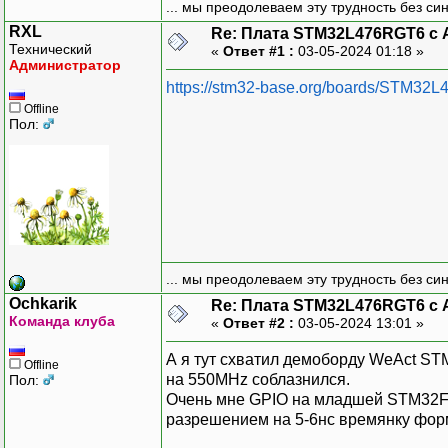
... мы преодолеваем эту трудность без си
RXL
Re: Плата STM32L476RGT6 с 
Технический
«
Ответ #1 :
03-05-2024 01:18 »
Администратор
https://stm32-base.org/boards/STM32
Offline
Пол:
... мы преодолеваем эту трудность без си
Ochkarik
Re: Плата STM32L476RGT6 с 
Команда клуба
«
Ответ #2 :
03-05-2024 13:01 »
А я тут схватил демоборду WeAct ST
Offline
на 550MHz соблазнился.
Пол:
Очень мне GPIO на младшей STM32F4
разрешением на 5-6нс времянку фор