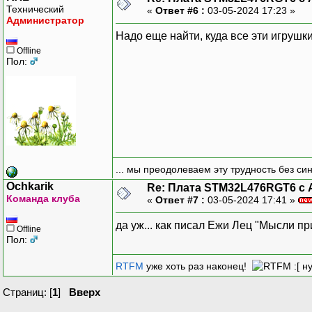
Технический
«
Ответ #6 :
03-05-2024 17:23 »
Администратор
Надо еще найти, куда все эти игрушк
Offline
Пол:
... мы преодолеваем эту трудность без си
Ochkarik
Re: Плата STM32L476RGT6 с 
Команда клуба
«
Ответ #7 :
03-05-2024 17:41 »
да уж... как писал Ежи Лец "Мысли пр
Offline
Пол:
RTFM
уже хоть раз наконец!
:[ н
Страниц: [
1
]
Вверх