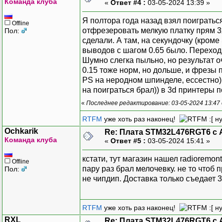
Команда клуба
«
Ответ #4 :
03-05-2024 13:39 »
Я полтора года назад взял поигратьс
Offline
отфрезеровать мелкую платку прям 3x
Пол:
сделали. А там, на секундочку (кром
выводов с шагом 0.65 было. Переход
Шумно слегка пыльно, но результат о
0.15 тоже норм, но дольше, и фрезы 
PS на неродном шпинделе, ессестно) 
на поиграться брал)) в 3d принтеры 
«
Последнее редактирование: 03-05-2024 13:47 
RTFM
уже хоть раз наконец!
:[ н
Ochkarik
Re: Плата STM32L476RGT6 с 
Команда клуба
«
Ответ #5 :
03-05-2024 15:41 »
кстати, тут магазин нашел radioremon
Offline
пару раз брал мелочевку. не то чтоб 
Пол:
не чипдип. Доставка только съедает 
RTFM
уже хоть раз наконец!
:[ н
RXL
Re: Плата STM32L476RGT6 с 