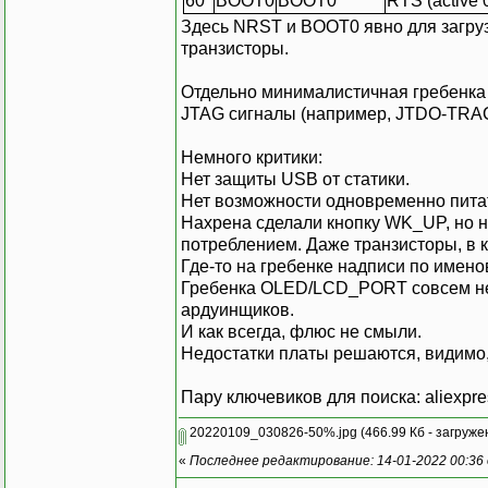
60
BOOT0
BOOT0
RTS (active 
Здесь NRST и BOOT0 явно для загруз
транзисторы.
Отдельно минималистичная гребенка
JTAG сигналы (например, JTDO-TRACE
Немного критики:
Нет защиты USB от статики.
Нет возможности одновременно питат
Нахрена сделали кнопку WK_UP, но н
потреблением. Даже транзисторы, в 
Где-то на гребенке надписи по имено
Гребенка OLED/LCD_PORT совсем не 
ардуинщиков.
И как всегда, флюс не смыли.
Недостатки платы решаются, видимо
Пару ключевиков для поиска: aliexpres
20220109_030826-50%.jpg
(466.99 Кб - загруже
«
Последнее редактирование: 14-01-2022 00:36