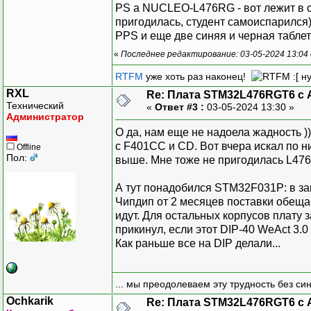
PS а NUCLEO-L476RG - вот лежит в ст
пригодилась, студент самоиспарился
PPS и еще две синяя и черная таблет
«
Последнее редактирование: 03-05-2024 13:04 
RTFM
уже хоть раз наконец!
:[ н
RXL
Re: Плата STM32L476RGT6 с 
Технический
«
Ответ #3 :
03-05-2024 13:30 »
Администратор
О да, нам еще не надоела жадность )
с F401CC и CD. Вот вчера искал по н
Offline
Пол:
выше. Мне тоже не пригодилась L476,
А тут понадобился STM32F031P: в зап
Чипдип от 2 месяцев поставки обеща
идут. Для остальных корпусов плату 
прикинул, если этот DIP-40 WeAct 3.0
Как раньше все на DIP делали...
... мы преодолеваем эту трудность без си
Ochkarik
Re: Плата STM32L476RGT6 с 