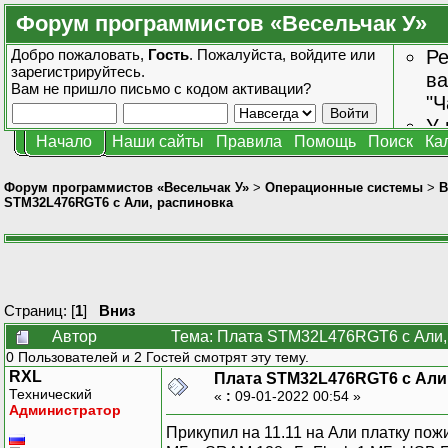
Форум программистов «Весельчак У»
Добро пожаловать,
Гость
. Пожалуйста,
войдите
или
Ре
зарегистрируйтесь
.
ва
Вам не пришло
письмо с кодом активации?
"Ч
У 
Начало
Наши сайты
Правила
Помощь
Поиск
Ка
от
зн
Форум программистов «Весельчак У»
>
Операционные системы
>
В
STM32L476RGT6 с Али, распиновка
Страниц: [
1
]
Вниз
Автор
Тема: Плата STM32L476RGT6 с Али, 
0 Пользователей и 2 Гостей смотрят эту тему.
RXL
Плата STM32L476RGT6 с Али
Технический
«
:
09-01-2022 00:54 »
Администратор
Прикупил на 11.11 на Али платку по