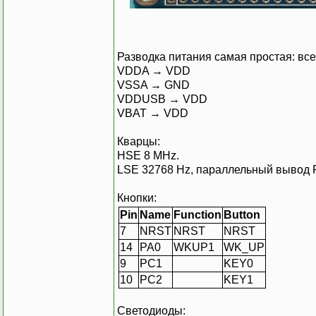
Разводка питания самая простая: вс
VDDA → VDD
VSSA → GND
VDDUSB → VDD
VBAT → VDD
Кварцы:
HSE 8 MHz.
LSE 32768 Hz, параллельный вывод 
Кнопки:
Pin
Name
Function
Button
7
NRST
NRST
NRST
14
PA0
WKUP1
WK_UP
9
PC1
KEY0
10
PC2
KEY1
Светодиоды: