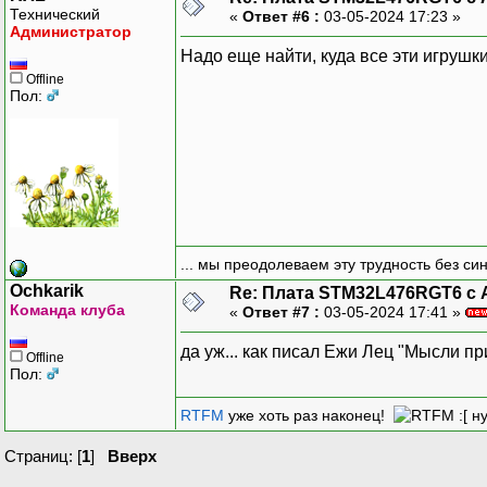
Технический
«
Ответ #6 :
03-05-2024 17:23 »
Администратор
Надо еще найти, куда все эти игрушк
Offline
Пол:
... мы преодолеваем эту трудность без си
Ochkarik
Re: Плата STM32L476RGT6 с 
Команда клуба
«
Ответ #7 :
03-05-2024 17:41 »
да уж... как писал Ежи Лец "Мысли пр
Offline
Пол:
RTFM
уже хоть раз наконец!
:[ н
Страниц: [
1
]
Вверх