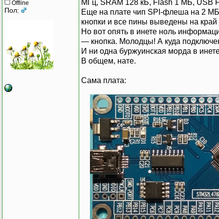
МГц, SRAM 128 кБ, Flash 1 МБ, USB 
Offline
Пол:
Еще на плате чип SPI-флеша на 2 МБ,
кнопки и все пины выведены на край 
Но вот опять в инете ноль информаци
— кнопка. Молодцы! А куда подключе
И ни одна буржуинская морда в инет
В общем, нате.
Сама плата: