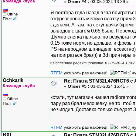
Команда клуба
«
Ответ #4 :
03-05-2024 13:39 »
Я полтора года назад взял поигратьс
Offline
отфрезеровать мелкую платку прям 3x
Пол:
сделали. А там, на секундочку (кром
выводов с шагом 0.65 было. Переход
Шумно слегка пыльно, но результат о
0.15 тоже норм, но дольше, и фрезы 
PS на неродном шпинделе, ессестно) 
на поиграться брал)) в 3d принтеры 
«
Последнее редактирование: 03-05-2024 13:47 
RTFM
уже хоть раз наконец!
:[ н
Ochkarik
Re: Плата STM32L476RGT6 с 
Команда клуба
«
Ответ #5 :
03-05-2024 15:41 »
кстати, тут магазин нашел radioremon
Offline
пару раз брал мелочевку. не то чтоб 
Пол:
не чипдип. Доставка только съедает 
RTFM
уже хоть раз наконец!
:[ н
RXL
Re: Плата STM32L476RGT6 с 