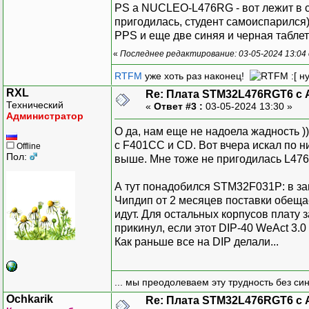
PS а NUCLEO-L476RG - вот лежит в ст
пригодилась, студент самоиспарился
PPS и еще две синяя и черная таблет
«
Последнее редактирование: 03-05-2024 13:04 
RTFM
уже хоть раз наконец!
:[ н
RXL
Re: Плата STM32L476RGT6 с 
Технический
«
Ответ #3 :
03-05-2024 13:30 »
Администратор
О да, нам еще не надоела жадность )
с F401CC и CD. Вот вчера искал по н
Offline
Пол:
выше. Мне тоже не пригодилась L476,
А тут понадобился STM32F031P: в зап
Чипдип от 2 месяцев поставки обеща
идут. Для остальных корпусов плату 
прикинул, если этот DIP-40 WeAct 3.0
Как раньше все на DIP делали...
... мы преодолеваем эту трудность без си
Ochkarik
Re: Плата STM32L476RGT6 с 