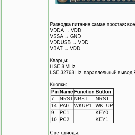
Разводка питания самая простая: вс
VDDA → VDD
VSSA → GND
VDDUSB → VDD
VBAT → VDD
Кварцы:
HSE 8 MHz.
LSE 32768 Hz, параллельный вывод 
Кнопки:
Pin
Name
Function
Button
7
NRST
NRST
NRST
14
PA0
WKUP1
WK_UP
9
PC1
KEY0
10
PC2
KEY1
Светодиоды: