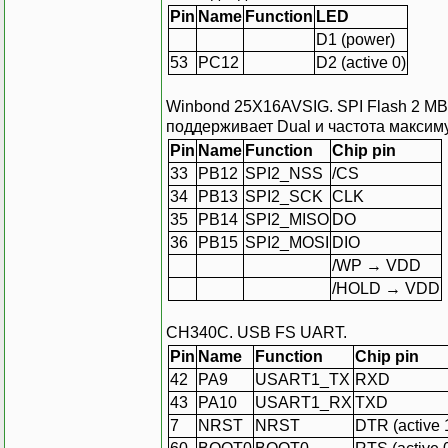
Pin
Name
Function
LED
D1 (power)
53
PC12
D2 (active 0)
Winbond 25X16AVSIG. SPI Flash 2 MB. 
поддерживает Dual и частота максиму
Pin
Name
Function
Chip pin
33
PB12
SPI2_NSS
/CS
34
PB13
SPI2_SCK
CLK
35
PB14
SPI2_MISO
DO
36
PB15
SPI2_MOSI
DIO
/WP → VDD
/HOLD → VDD
CH340C. USB FS UART.
Pin
Name
Function
Chip pin
42
PA9
USART1_TX
RXD
43
PA10
USART1_RX
TXD
7
NRST
NRST
DTR (active 1