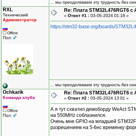
... мы преодолеваем эту трудность без си
RXL
Re: Плата STM32L476RGT6 с 
Технический
«
Ответ #1 :
03-05-2024 01:18 »
Администратор
https://stm32-base.org/boards/STM32
Offline
Пол:
... мы преодолеваем эту трудность без си
Ochkarik
Re: Плата STM32L476RGT6 с 
Команда клуба
«
Ответ #2 :
03-05-2024 13:01 »
А я тут схватил демоборду WeAct ST
Offline
на 550MHz соблазнился.
Пол:
Очень мне GPIO на младшей STM32F4
разрешением на 5-6нс времянку фор