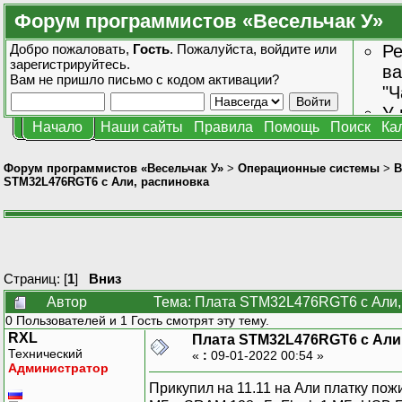
Форум программистов «Весельчак У»
Добро пожаловать,
Гость
. Пожалуйста,
войдите
или
Ре
зарегистрируйтесь
.
ва
Вам не пришло
письмо с кодом активации?
"Ч
У 
Начало
Наши сайты
Правила
Помощь
Поиск
Ка
от
зн
Форум программистов «Весельчак У»
>
Операционные системы
>
В
STM32L476RGT6 с Али, распиновка
Страниц: [
1
]
Вниз
Автор
Тема: Плата STM32L476RGT6 с Али, 
0 Пользователей и 1 Гость смотрят эту тему.
RXL
Плата STM32L476RGT6 с Али
Технический
«
:
09-01-2022 00:54 »
Администратор
Прикупил на 11.11 на Али платку по