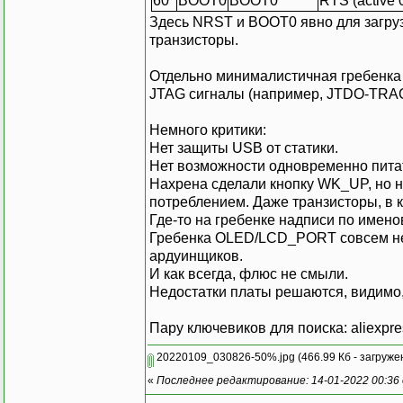
60
BOOT0
BOOT0
RTS (active 
Здесь NRST и BOOT0 явно для загруз
транзисторы.
Отдельно минималистичная гребенка
JTAG сигналы (например, JTDO-TRACE
Немного критики:
Нет защиты USB от статики.
Нет возможности одновременно питат
Нахрена сделали кнопку WK_UP, но н
потреблением. Даже транзисторы, в 
Где-то на гребенке надписи по имено
Гребенка OLED/LCD_PORT совсем не 
ардуинщиков.
И как всегда, флюс не смыли.
Недостатки платы решаются, видимо
Пару ключевиков для поиска: aliexpres
20220109_030826-50%.jpg
(466.99 Кб - загруже
«
Последнее редактирование: 14-01-2022 00:36