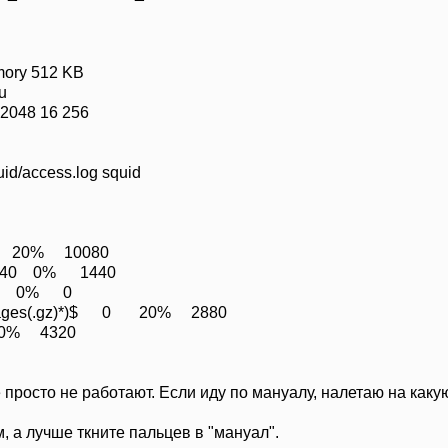
ory 512 KB
u
d 2048 16 256
id/access.log squid
40 20% 10080
 1440 0% 1440
\?) 0 0% 0
Packages(.gz)*)$ 0 20% 2880
20% 4320
 просто не работают. Если иду по мануалу, налетаю на каку
 а лучше ткните пальцев в "мануал".