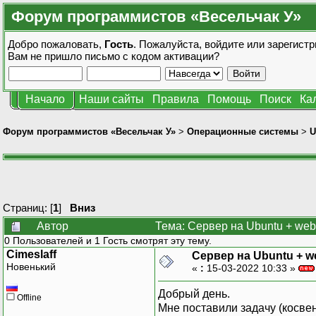
Форум программистов «Весельчак У»
Добро пожаловать,
Гость
. Пожалуйста,
войдите
или
зарегистр
Вам не пришло
письмо с кодом активации?
Начало
Наши сайты
Правила
Помощь
Поиск
Ка
Форум программистов «Весельчак У»
>
Операционные системы
>
U
Страниц: [
1
]
Вниз
Автор
Тема: Сервер на Ubuntu + web
0 Пользователей и 1 Гость смотрят эту тему.
Cimeslaff
Сервер на Ubuntu + w
Новенький
«
:
15-03-2022 10:33 »
Добрый день.
Offline
Мне поставили задачу (косве