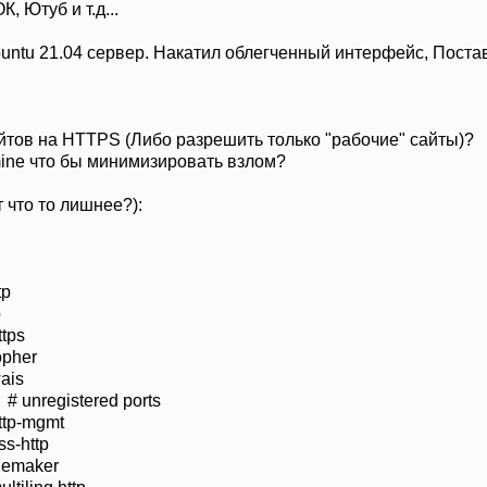
К, Ютуб и т.д...
untu 21.04 сервер. Накатил облегченный интерфейс, Постав
айтов на HTTPS (Либо разрешить только "рабочие" сайты)?
mine что бы минимизировать взлом?
 что то лишнее?):
tp
p
tps
opher
ais
 # unregistered ports
ttp-mgmt
s-http
lemaker