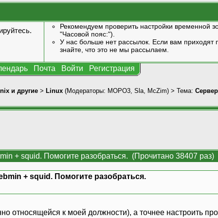
Рекомендуем проверить настройки временной зо
ируйтесь
.
"Часовой пояс:").
У нас больше нет рассылок. Если вам приходят п
знайте, что это не мы рассылаем.
лендарь
Почта
Войти
Регистрация
nix и другие
>
Linux
(Модераторы:
MOPO3
,
Sla
,
McZim
) > Тема:
Сервер
min + squid. Помогите разобраться. (Прочитано 38407 раз)
ebmin + squid. Помогите разобраться.
нно относящейся к моей должности), а точнее настроить п