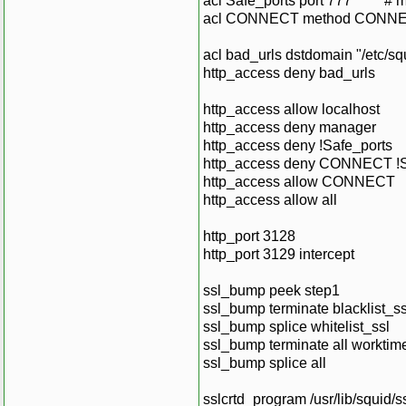
acl Safe_ports port 777 # mul
acl CONNECT method CONN
acl bad_urls dstdomain "/etc/squ
http_access deny bad_urls
http_access allow localhost
http_access deny manager
http_access deny !Safe_ports
http_access deny CONNECT !
http_access allow CONNECT
http_access allow all
http_port 3128
http_port 3129 intercept
ssl_bump peek step1
ssl_bump terminate blacklist_ss
ssl_bump splice whitelist_ssl
ssl_bump terminate all worktim
ssl_bump splice all
sslcrtd_program /usr/lib/squid/s