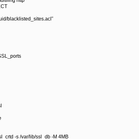
tiling http
ECT
id/blacklisted_sites.acl"
SSL_ports
l
e
sl_crtd -s /var/lib/ssl_db -M 4MB