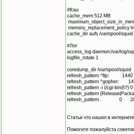
#Кэш
cache_mem 512 MB
maximum_object_size_in_mem
memory_replacement_policy lr
cache_dir aufs /var/spool/squi
#Лог
access_log daemon:/var/log/squ
logfile_rotate 1
coredump_dir /var/spool/squid
refresh_pattern ^ftp: 14
refresh_pattern ^gopher:
refresh_pattern -i (/cgi-bin/|
refresh_pattern (Release|
refresh_pattern . 0 
Статьи что нашел в интернете
Помогите пожалуйста советом,