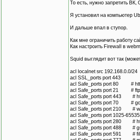
То есть, нужно запретить ВК, О
Я установил на компьютер Ub
И дальше впал в ступор.
Как мне ограничить работу с
Как настроить Firewall в web
Squid выглядит вот так (может
acl localnet src 192.168.0.0/24
acl SSL_ports port 443
acl Safe_ports port 80 # ht
acl Safe_ports port 21 # ft
acl Safe_ports port 443 # ht
acl Safe_ports port 70 # g
acl Safe_ports port 210 # w
acl Safe_ports port 1025-65535
acl Safe_ports port 280 # h
acl Safe_ports port 488 # gs
acl Safe_ports port 591 # fi