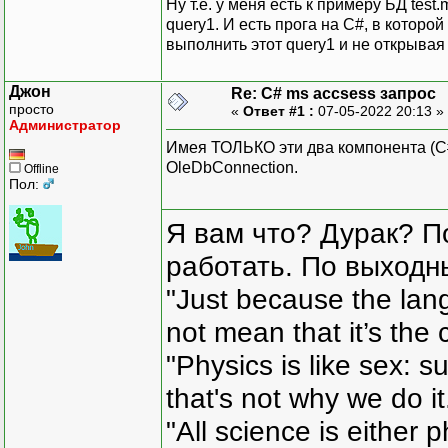
Ну т.е. у меня есть к примеру БД tes
query1. И есть прога на C#, в которо
выполнить этот query1 и не открывая
Джон
Re: C# ms accsess запрос
просто
«
Ответ #1 :
07-05-2022 20:13 »
Администратор
Имея ТОЛЬКО эти два компонента (C# 
OleDbConnection.
Offline
Пол:
Я вам что? Дурак? П
работать. По выходн
"Just because the lan
not mean that it’s the 
"Physics is like sex: s
that's not why we do i
"All science is either 