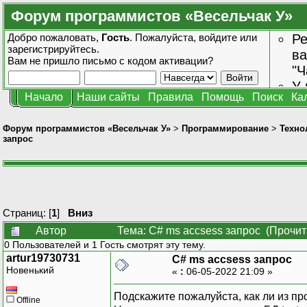
Форум программистов «Весельчак У»
Добро пожаловать,
Гость
. Пожалуйста,
войдите
или
Ре
зарегистрируйтесь
.
ва
Вам не пришло
письмо с кодом активации?
"Ч
У 
Начало
Наши сайты
Правила
Помощь
Поиск
Ка
от
зн
Форум программистов «Весельчак У»
>
Программирование
>
Техно
запрос
Страниц: [
1
]
Вниз
Автор
Тема: C# ms accsess запрос (Прочит
0 Пользователей и 1 Гость смотрят эту тему.
artur19730731
C# ms accsess запрос
Новенький
«
:
06-05-2022 21:09 »
Подскажите пожалуйста, как ли из пр
Offline