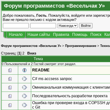
Форум программистов «Весельчак У»
Добро пожаловать,
Гость
. Пожалуйста,
войдите
или
зарегистр
Вам не пришло
письмо с кодом активации?
Начало
Наши сайты
Правила
Помощь
Поиск
Ка
Форум программистов «Весельчак У»
>
Программирование
>
Техно
Страниц: [
1
]
2
Вниз
Тема
0 Пользователей и 2 Гостей смотрят этот раздел.
README
C# ms accsess запрос
Омниканальная коммуникация с клиентам
Последовательность разработки проекта
Ошибка при проверке входа в COPSSH д
с Git