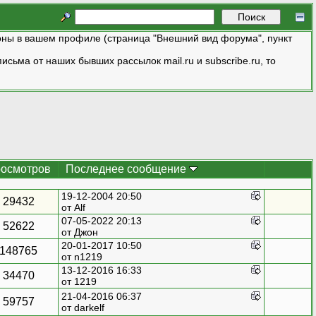
ны в вашем профиле (страница "Внешний вид форума", пункт
исьма от наших бывших рассылок mail.ru и subscribe.ru, то
осмотров
Последнее сообщение
19-12-2004 20:50
29432
от Alf
07-05-2022 20:13
52622
от
Джон
20-01-2017 10:50
148765
от
n1219
13-12-2016 16:33
34470
от
1219
21-04-2016 06:37
59757
от
darkelf