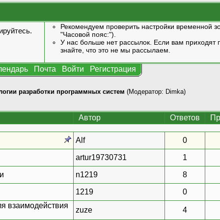
Рекомендуем проверить настройки временной зо
ируйтесь
.
"Часовой пояс:").
У нас больше нет рассылок. Если вам приходят п
знайте, что это не мы рассылаем.
лендарь
Почта
Войти
Регистрация
логии разработки программных систем
(Модератор:
Dimka
)
Автор
Ответов
Пр
Alf
0
artur19730731
1
и
n1219
8
1219
0
ля взаимодействия
zuze
4