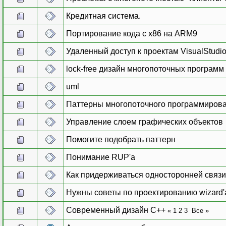
Кредитная система.
Портирование кода с х86 на ARM9
Удаленный доступ к проектам VisualStudi
lock-free дизайн многопоточных программ
uml
Паттерны многопоточного программирова
Управление слоем графических объектов
Помогите подобрать паттерн
Понимание RUP'а
Как придерживаться односторонней связ
Нужны советы по проектированию wizard'
Современный дизайн С++
«
1
2
3
Все
»