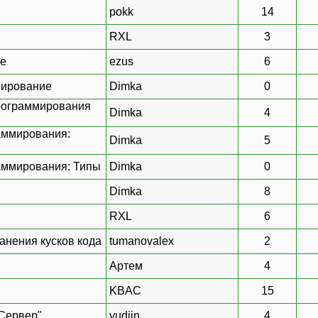
pokk
14
RXL
3
ие
ezus
6
мирование
Dimka
0
программирования
Dimka
4
аммирования:
Dimka
5
аммирования: Типы
Dimka
0
Dimka
8
RXL
6
анения кусков кода
tumanovalex
2
Артем
4
KBAC
15
Сервер"
yudjin
4