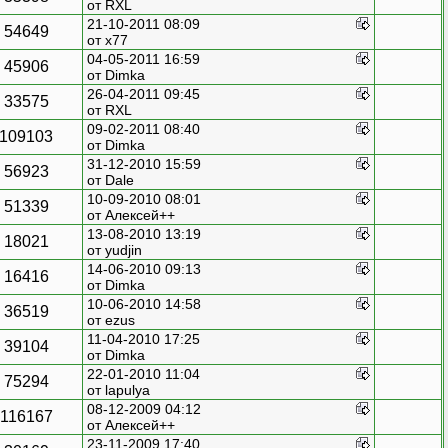
от
RXL
21-10-2011 08:09
54649
от
x77
04-05-2011 16:59
45906
от
Dimka
26-04-2011 09:45
33575
от
RXL
09-02-2011 08:40
109103
от
Dimka
31-12-2010 15:59
56923
от
Dale
10-09-2010 08:01
51339
от
Алексей++
13-08-2010 13:19
18021
от
yudjin
14-06-2010 09:13
16416
от
Dimka
10-06-2010 14:58
36519
от
ezus
11-04-2010 17:25
39104
от
Dimka
22-01-2010 11:04
75294
от
lapulya
08-12-2009 04:12
116167
от
Алексей++
23-11-2009 17:40