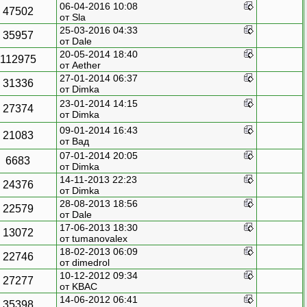
06-04-2016 10:08
47502
от
Sla
25-03-2016 04:33
35957
от
Dale
20-05-2014 18:40
112975
от
Aether
27-01-2014 06:37
31336
от
Dimka
23-01-2014 14:15
27374
от
Dimka
09-01-2014 16:43
21083
от
Вад
07-01-2014 20:05
6683
от
Dimka
14-11-2013 22:23
24376
от
Dimka
28-08-2013 18:56
22579
от
Dale
17-06-2013 18:30
13072
от
tumanovalex
18-02-2013 06:09
22746
от
dimedrol
10-12-2012 09:34
27277
от
KBAC
14-06-2012 06:41
35398