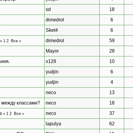
sd
18
dimedrol
6
o
Sket4
6
dimedrol
59
«
1
2
Все
»
Mayor
28
ния.
x128
10
yudjin
6
yudjin
4
neco
13
и между классами?
neco
18
а
neco
37
«
1
2
Все
»
lapulya
62