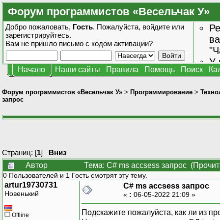
Форум программистов «Весельчак У»
Добро пожаловать,
Гость
. Пожалуйста,
войдите
или
Ре
зарегистрируйтесь
.
ва
Вам не пришло
письмо с кодом активации?
"Ч
У 
Начало
Наши сайты
Правила
Помощь
Поиск
Ка
от
зн
Форум программистов «Весельчак У»
>
Программирование
>
Техно
запрос
Страниц: [
1
]
Вниз
Автор
Тема: C# ms accsess запрос (Прочит
0 Пользователей и 1 Гость смотрят эту тему.
artur19730731
C# ms accsess запрос
Новенький
«
:
06-05-2022 21:09 »
Подскажите пожалуйста, как ли из пр
Offline