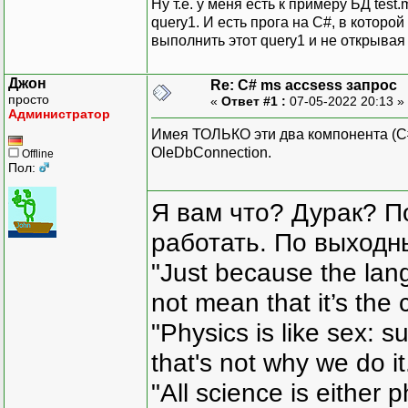
Ну т.е. у меня есть к примеру БД tes
query1. И есть прога на C#, в которо
выполнить этот query1 и не открывая
Джон
Re: C# ms accsess запрос
просто
«
Ответ #1 :
07-05-2022 20:13 »
Администратор
Имея ТОЛЬКО эти два компонента (C# 
OleDbConnection.
Offline
Пол:
Я вам что? Дурак? П
работать. По выходн
"Just because the lan
not mean that it’s the 
"Physics is like sex: s
that's not why we do i
"All science is either 