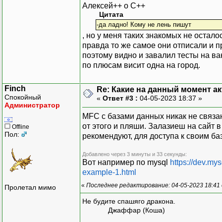
Алексей++ о С++
Цитата
-да ладно! Кому не лень пишут
, но у меня таких знакомых не оста
правда то же самое они отписали и п
поэтому видно и завалил тесты на ва
по плюсам висит одна на город.
Finch
Re: Какие на данный момент а
Спокойный
«
Ответ #3 :
04-05-2023 18:37 »
Администратор
MFC с базами данных никак не связан
от этого и пляши. Залазиеш на сайт 
Offline
Пол:
рекомендуют, для доступа к своим ба
Добавлено через 3 минуты и 33 секунды:
Вот например по mysql
https://dev.my
example-1.html
«
Последнее редактирование: 04-05-2023 18:41 
Пролетал мимо
Не будите спашяго дракона.
Джаффар (Коша)