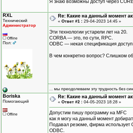
Я знаю возможны доступ через COR
RXL
Re: Какие на данный момент а
Технический
«
Ответ #1 :
29-04-2023 14:45 »
Администратор
Эти технологии устарели лет на 20.
CORBA — это, по сути, RPC.
Offline
Пол:
ODBC — некая спецификация доступа
В чем конкретно вопрос? Слишком о
... мы преодолеваем эту трудность без си
Boriska
Re: Какие на данный момент а
Помогающий
«
Ответ #2 :
04-05-2023 18:28 »
Допустим пишу программу на MFC
Offline
как я могу на данный момент добират
Подавал резюме, фирма использует C
ОDBC.