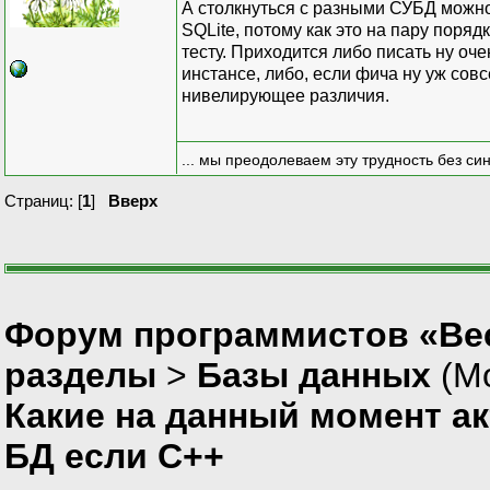
А столкнуться с разными СУБД можно
SQLite, потому как это на пару поря
тесту. Приходится либо писать ну оч
инстансе, либо, если фича ну уж сов
нивелирующее различия.
... мы преодолеваем эту трудность без си
Страниц: [
1
]
Вверх
Форум программистов «Вес
разделы
>
Базы данных
(М
Какие на данный момент а
БД если С++