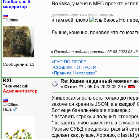
Глобальный
Boriska
, у меня в MFC проекте испол
модератор
Добавлено через 1 минуту и 2 секунды:
и там всё плохо
Но пере
Offline
Лучше, конечно, поновее что-то юзат
«
Последнее редактирование: 05-05-2023 05:43
>FAQ ПО ПРОГР.
Сообщений: 13
>ССЫЛКИ ПО ПРОГР.
>Правила"Неотложки"
RXL
Re: Какие на данный момент а
Технический
«
Ответ #7 :
05-05-2023 09:29 »
Администратор
Универсальность есть только до пер
захочется хранить JSON, а в каждой
Offline
Пол:
Вот еще банальнейшие примеры:
* вставить строку и получить сгенерен
* вставить, либо заместить в случае 
Разные СУБД предложат разный синт
сделает как лучше. Хорошо, с last id