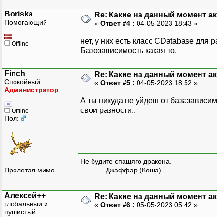
Boriska
Re: Какие на данный момент а
Помогающий
«
Ответ #4 :
04-05-2023 18:43 »
нет, у них есть класс CDatabase для
Offline
Базозависимость какая то.
Finch
Re: Какие на данный момент а
Спокойный
«
Ответ #5 :
04-05-2023 18:52 »
Администратор
А ты никуда не уйдеш от базазависи
свои разности..
Offline
Пол:
Не будите спашяго дракона.
Пролетал мимо
Джаффар (Коша)
Алексей++
Re: Какие на данный момент а
глобальный и
«
Ответ #6 :
05-05-2023 05:42 »
пушистый