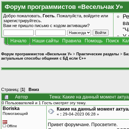
Форум программистов «Весельчак У»
Добро пожаловать,
Гость
. Пожалуйста,
войдите
или
Ре
зарегистрируйтесь
.
ва
Вам не пришло
письмо с кодом активации?
"Ч
У 
Начало
Наши сайты
Правила
Помощь
Поиск
Ка
от
зн
Форум программистов «Весельчак У»
>
Практические разделы
>
Ба
актуальные способы общения с БД если С++
Страниц: [
1
]
Вниз
Автор
Тема: Какие на данный момент акту
0 Пользователей и 1 Гость смотрят эту тему.
Boriska
Какие на данный момент акту
Помогающий
«
:
29-04-2023 06:28 »
Привет форумчане. Просветите.
Offline