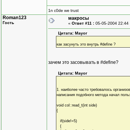
1n c0de we trust
Roman123
макросы
Гость
«
Ответ #11 :
05-05-2004 22:44
Цитата: Mayor
как засунуть это внутрь #define ?
зачем это засовывать в #define?
Цитата: Mayor
1. наиболее часто требовалось организо
написания подобного метода начал польз
void col::read_t(int side)
{
if(side!=5)
{