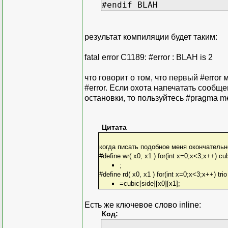
#endif BLAH
результат компиляции будет таким:
fatal error C1189: #error : BLAH is 2
что говорит о том, что первый #erro
#error. Если охота напечатать сообщ
остановки, то пользуйтесь #pragma m
Цитата
когда писать подобное меня окончательн
#define wr( x0, x1 ) for(int x=0;x<3;x++) cub
;
#define rd( x0, x1 ) for(int x=0;x<3;x++) trio
=cubic[side][x0][x1];
Есть же ключевое слово inline:
Код: