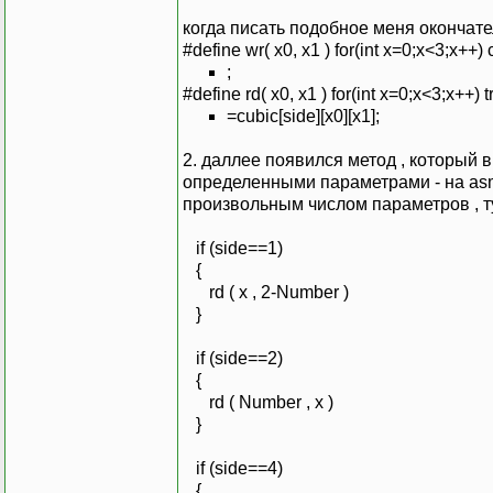
когда писать подобное меня окончате
#define wr( x0, x1 ) for(int x=0;x<3;x++) 
;
#define rd( x0, x1 ) for(int x=0;x<3;x++) t
=cubic[side][x0][x1];
2. даллее появился метод , который в
определенными параметрами - на as
произвольным числом параметров , тут п
if (side==1)
{
rd ( x , 2-Number )
}
if (side==2)
{
rd ( Number , x )
}
if (side==4)
{