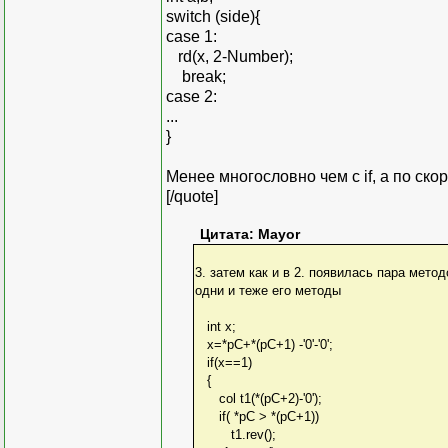
switch (side){
case 1:
rd(x, 2-Number);
break;
case 2:
...
}
Менее многословно чем с if, а по ско
[/quote]
Цитата: Mayor
3. затем как и в 2. появилась пара мето
одни и теже его методы
int x;
x=*pC+*(pC+1) -'0'-'0';
if(x==1)
{
col t1(*(pC+2)-'0');
if( *pC > *(pC+1))
t1.rev();