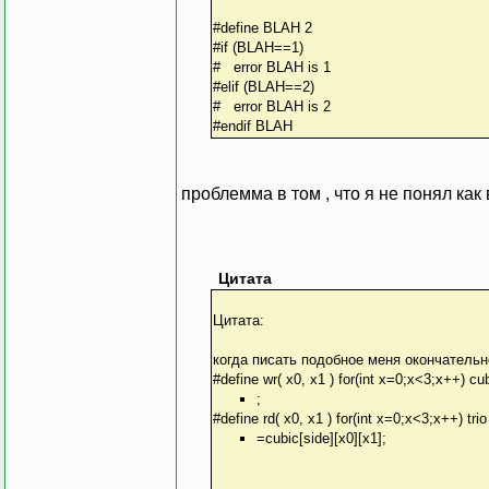
#define BLAH 2
#if (BLAH==1)
# error BLAH is 1
#elif (BLAH==2)
# error BLAH is 2
#endif BLAH
проблемма в том , что я не понял как 
Цитата
Цитата:
когда писать подобное меня окончательн
#define wr( x0, x1 ) for(int x=0;x<3;x++) cub
;
#define rd( x0, x1 ) for(int x=0;x<3;x++) trio
=cubic[side][x0][x1];