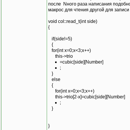
после Nного раза написания подобно
макрос для чтения другой для записи 
void col::read_t(int side)
{
if(side!=5)
{
for(int x=0;x<3;x++)
this->trio
=cubic[side][Number]
;
}
else
{
for(int x=0;x<3;x++)
this->trio[2-x]=cubic[side][Number]
;
}
}