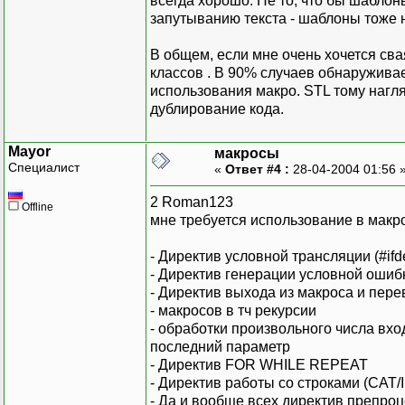
всегда хорошо. Не то, что бы шаблон
запутыванию текста - шаблоны тоже
В общем, если мне очень хочется св
классов . В 90% случаев обнаруживае
использования макро. STL тому нагля
дублирование кода.
Mayor
макросы
Специалист
«
Ответ #4 :
28-04-2004 01:56 
2 Roman123
Offline
мне требуется использование в макро
- Директив условной трансляции (#ifde
- Директив генерации условной ошиб
- Директив выхода из макроса и пере
- макросов в тч рекурсии
- обработки произвольного числа вх
последний параметр
- Директив FOR WHILE REPEAT
- Директив работы со строками (CAT
- Да и вообще всех директив препро