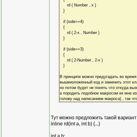
rd ( Number , x )
}
if (side==4)
{
rd ( 2-x , Number )
}
if (side==3)
{
rd ( 2-Number , 2-x )
}
В принципе можно предугадать во время
вышеизложенный код и заменить этот кл
но потом будет не понять что откуда выз
а породить подобное макросом из мне и
голову над написанием макроса) , так ч
Тут можно предложить такой вариант
inline rd(int a, int b) {...}
int a,b;