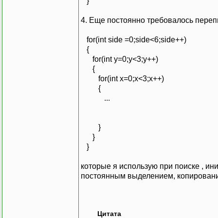
}
4. Еще постоянно требовалось переп
for(int side =0;side<6;side++)
{
for(int y=0;y<3;y++)
{
for(int x=0;x<3;x++)
{
...
}
}
}
которые я использую при поиске , ини
постоянным выделением, копирование
Цитата