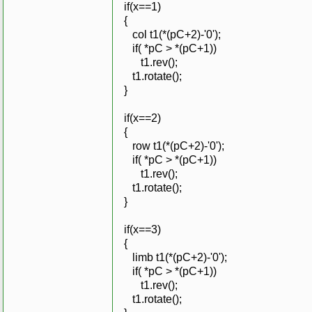
if(x==1)
{
col t1(*(pC+2)-'0');
if( *pC > *(pC+1))
t1.rev();
t1.rotate();
}
if(x==2)
{
row t1(*(pC+2)-'0');
if( *pC > *(pC+1))
t1.rev();
t1.rotate();
}
if(x==3)
{
limb t1(*(pC+2)-'0');
if( *pC > *(pC+1))
t1.rev();
t1.rotate();