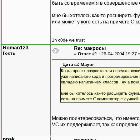
быть со временем я в совершенстве о
мне бы хотелось как-то расширить фу
или может у кого есть на примете С 
1n c0de we trust
Roman123
Re: макросы
Гость
«
Ответ #1 :
26-04-2004 19:27 
Цитата: Mayor
Когда проект разрастается нередко воз
уже написаного кода и програмирование
овладею написанием классов , ну а пока 
мне бы хотелось как-то расширить функц
есть на примете С компилятор с лучшей
Можно поинтересоваться, что имеетс
VC их поддерживает, так как предпис
npak
макросы