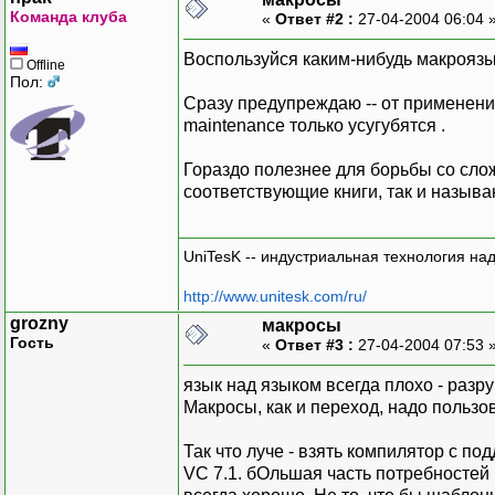
Команда клуба
«
Ответ #2 :
27-04-2004 06:04 
Воспользуйся каким-нибудь макрояз
Offline
Пол:
Сразу предупреждаю -- от применен
maintenance только усугубятся .
Гораздо полезнее для борьбы со сложн
соответствующие книги, так и назыв
UniTesK -- индустриальная технология на
http://www.unitesk.com/ru/
grozny
макросы
Гость
«
Ответ #3 :
27-04-2004 07:53 
язык над языком всегда плохо - разр
Макросы, как и переход, надо пользов
Так что луче - взять компилятор с п
VC 7.1. бОльшая часть потребностей 