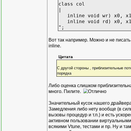
class col
|
inline void wr) x0, x1 
inline void rd) x0, x1 
";
Вот так например. Можно и не писать
inline.
Цитата
С другой стороны , приблизительные пот
порядка
Либо оценка слишком приблизительная
много. Пилите.
Значительный кусок нашего драйвера
Замедления либо нету вообще (в сил
вызовы процедур и т.п.) и есть ускор
активном пользовании виртуальными 
всякими Vtune, тестами и пр. Ну и та