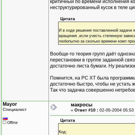
критичный по времени исполнения ко
неструктурированный кусок в теле ци
Цитата
И в ходе решения поставленной задачи 
вращения ,если учесть степенную завис
любопытно за сколько времени комп про
Вообще-то теория групп даёт однозн
перестановки в группе заданной связ
достаточно листа бумаги. Ну реализ
Помнится, на РС ХТ была программка
достаточно быстро, чтобы не устать ж
Так что задачка совершенно нетребо
Mayor
макросы
Специалист
«
Ответ #10 :
02-05-2004 05:53
Цитата
Offline
Код: