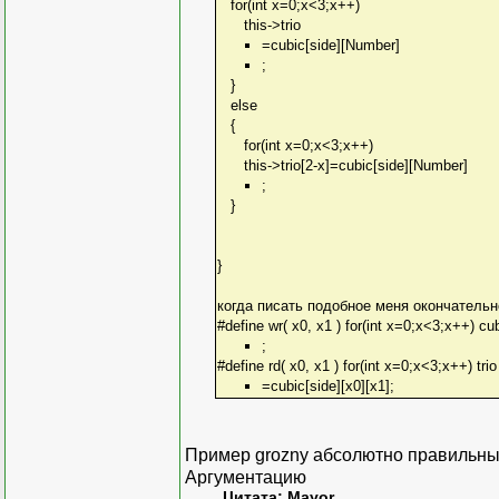
for(int x=0;x<3;x++)
this->trio
=cubic[side][Number]
;
}
else
{
for(int x=0;x<3;x++)
this->trio[2-x]=cubic[side][Number]
;
}
}
когда писать подобное меня окончательн
#define wr( x0, x1 ) for(int x=0;x<3;x++) cub
;
#define rd( x0, x1 ) for(int x=0;x<3;x++) trio
=cubic[side][x0][x1];
Пример grozny абсолютно правильны
Аргументацию
Цитата: Mayor