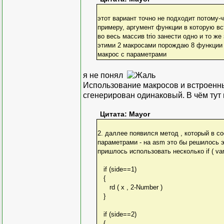
этот вариант точно не подходит потому-чт
примеру, аргумент функции в которую вс
во весь массив trio занести одно и то же 
этими 2 макросами порождаю 8 функции 
макрос с параметрами
я не понял
Использование макросов и встроенны
сгенерирован одинаковый. В чём тут 
Цитата: Mayor
2. даллее появился метод , который в со
параметрами - на asm это бы решилось 
пришлось использовать несколько if ( var==.
if (side==1)
{
rd ( x , 2-Number )
}
if (side==2)
{