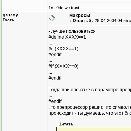
1n c0de we trust
grozny
макросы
Гость
«
Ответ #5 :
28-04-2004 04:55 
- лучше пользоваться
#define XXXX==1
...
#if (ХХХХ==1)
#endif
...
#if (ХХХХ==0)
...
#endif
Тогда при опечатке в параметре преп
...
#endif
, то препроцессор решит, что символ 
происходит - ты думаешь, что этот блок 
Цитата