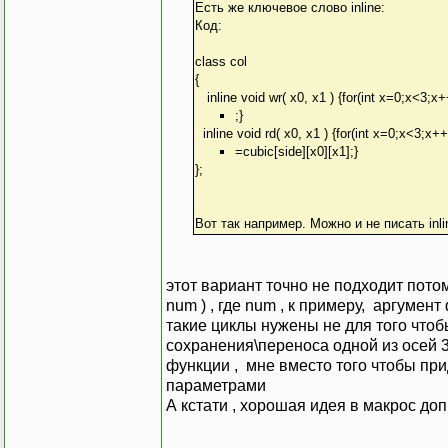
Есть же ключевое слово inline:
Код:
class col
{
inline void wr( x0, x1 ) {for(int x=0;x<3;x+
;}
inline void rd( x0, x1 ) {for(int x=0;x<3;x++)
=cubic[side][x0][x1];}
};
Вот так например. Можно и не писать inli
этот вариант точно не подходит потом
num ) , где num , к примеру, аргумен
такие циклы нужены не для того чтобы
сохранения\переноса одной из осей 3d
функции , мне вместо того чтобы пр
параметрами
А кстати , хорошая идея в макрос допис