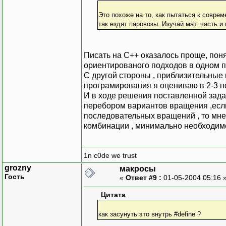
Это похоже на то, как пытаться к совре
так ездят паровозы. Изучай мат. часть и
Писать на С++ оказалось проще, поня
ориентированого подходов в одном пр
С другой стороны , приблизительные
програмирования я оцениваю в 2-3 п
И в ходе решения поставленной зада
перебором вариантов вращения ,если
последовательных вращений , то мне
комбинации , минимально необходимо
1n c0de we trust
grozny
макросы
Гость
«
Ответ #9 :
01-05-2004 05:16 
Цитата
как засунуть это внутрь #define ?