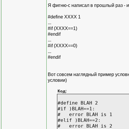
Я фигню-с написал в прошлый раз - и
#define XXXX 1
...
#if (ХХХХ==1)
#endif
...
#if (ХХХХ==0)
...
#endif
Вот совсем наглядный пример условно
условии)
Код:
#define BLAH 2
#if )BLAH==1:
# error BLAH is 1
#elif )BLAH==2:
# error BLAH is 2