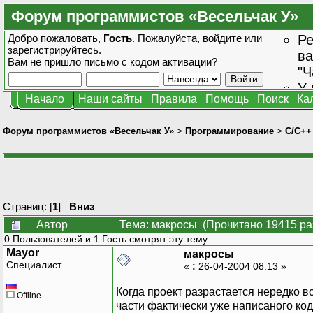
Форум программистов «Весельчак У»
Добро пожаловать,
Гость
. Пожалуйста,
войдите
или
Ре
зарегистрируйтесь
.
ва
Вам не пришло
письмо с кодом активации?
"Ч
У 
Начало
Наши сайты
Правила
Помощь
Поиск
Ка
от
зн
Форум программистов «Весельчак У»
>
Программирование
>
C/C++
Страниц: [
1
]
Вниз
Автор
Тема: макросы (Прочитано 19415 ра
0 Пользователей и 1 Гость смотрят эту тему.
Mayor
макросы
Специалист
«
:
26-04-2004 08:13 »
Когда проект разрастается нередко 
Offline
части фактически уже написаного ко