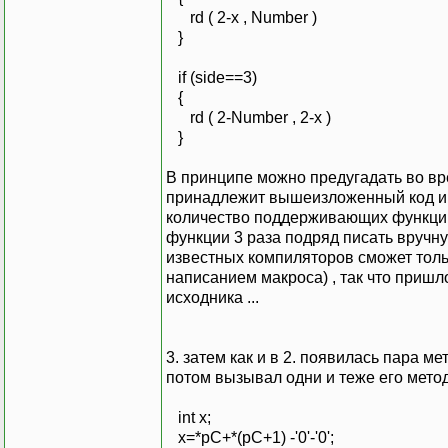
rd ( 2-x , Number )
}
if (side==3)
{
rd ( 2-Number , 2-x )
}
В принципе можно предугадать во вр
принадлежит вышеизложенный код и з
количество поддерживающих функций ,
функции 3 раза подряд писать вручну
известных компиляторов сможет толь
написанием макроса) , так что приш
исходника ...
3. затем как и в 2. появилась пара м
потом вызывал одни и теже его мето
int x;
x=*pC+*(pC+1) -'0'-'0';