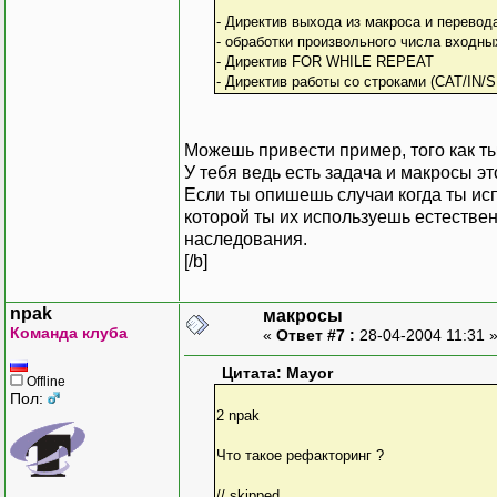
- Директив выхода из макроса и перевод
- обработки произвольного числа входны
- Директив FOR WHILE REPEAT
- Директив работы со строками (CAT/IN
Можешь привести пример, того как т
У тебя ведь есть задача и макросы э
Если ты опишешь случаи когда ты ис
которой ты их используешь естестве
наследования.
[/b]
npak
макросы
Команда клуба
«
Ответ #7 :
28-04-2004 11:31 
Цитата: Mayor
Offline
Пол:
2 npak
Что такое рефакторинг ?
// skipped