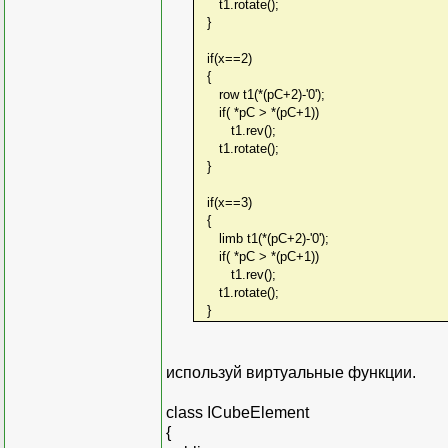
t1.rotate();
}
if(x==2)
{
row t1(*(pC+2)-'0');
if( *pC > *(pC+1))
t1.rev();
t1.rotate();
}
if(x==3)
{
limb t1(*(pC+2)-'0');
if( *pC > *(pC+1))
t1.rev();
t1.rotate();
}
используй виртуальные функции.
class ICubeElement
{