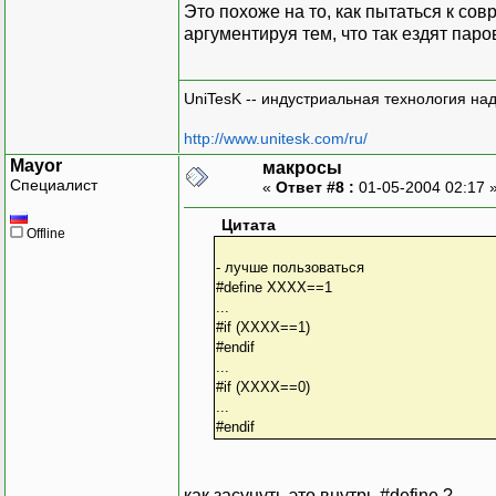
Это похоже на то, как пытаться к со
аргументируя тем, что так ездят паро
UniTesK -- индустриальная технология на
http://www.unitesk.com/ru/
Mayor
макросы
Специалист
«
Ответ #8 :
01-05-2004 02:17 
Цитата
Offline
- лучше пользоваться
#define XXXX==1
...
#if (ХХХХ==1)
#endif
...
#if (ХХХХ==0)
...
#endif
как засунуть это внутрь #define ?