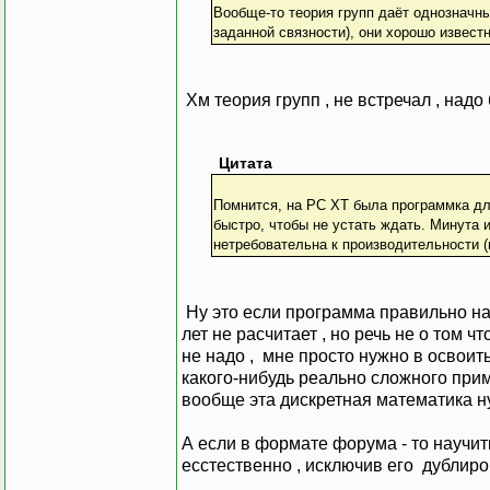
Вообще-то теория групп даёт однозначны
заданной связности), они хорошо извест
Хм теория групп , не встречал , надо
Цитата
Помнится, на РС ХТ была программка для
быстро, чтобы не устать ждать. Минута и
нетребовательна к производительности 
Ну это если программа правильно напи
лет не расчитает , но речь не о том 
не надо , мне просто нужно в освоит
какого-нибудь реально сложного прим
вообще эта дискретная математика н
А если в формате форума - то научи
есстественно , исключив его дублиров