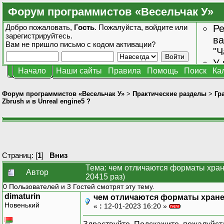
Форум программистов «Весельчак У»
Добро пожаловать,
Гость
. Пожалуйста,
войдите
или
Ре
зарегистрируйтесь
.
ва
Вам не пришло
письмо с кодом активации?
"Ч
У 
Начало
Наши сайты
Правила
Помощь
Поиск
Ка
от
зн
Форум программистов «Весельчак У»
>
Практические разделы
>
Гр
Zbrush и в Unreal engine5 ?
Страниц: [
1
]
Вниз
Тема: чем отличаются форматы хране
Автор
20415 раз)
0 Пользователей и 3 Гостей смотрят эту тему.
dimaturin
чем отличаются форматы хранени
Новенький
«
:
12-01-2023 16:20 »