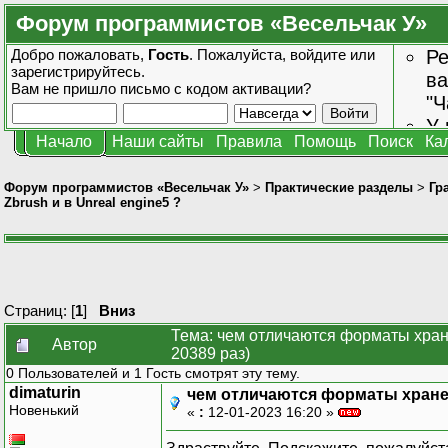
Форум программистов «Весельчак У»
Добро пожаловать,
Гость
. Пожалуйста,
войдите
или
Ре
зарегистрируйтесь
.
ва
Вам не пришло
письмо с кодом активации?
"Ч
У 
Начало
Наши сайты
Правила
Помощь
Поиск
Ка
от
зн
Форум программистов «Весельчак У»
>
Практические разделы
>
Гр
Zbrush и в Unreal engine5 ?
Страниц: [
1
]
Вниз
Тема: чем отличаются форматы хране
Автор
20389 раз)
0 Пользователей и 1 Гость смотрят эту тему.
dimaturin
чем отличаются форматы хранени
Новенький
«
:
12-01-2023 16:20 »