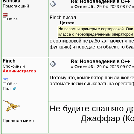
Boriska
Re: Нововведения в С++
Помогающий
«
Ответ #5 :
29-04-2023 08:07 
Finch писал
Offline
Цитата
Но вспомни примеры с сортировкой. Они
класса с переопределенным оператором 
с сортировкой не работал, может я н
функцию) и передается объект, то бу
Finch
Re: Нововведения в С++
Спокойный
«
Ответ #6 :
29-04-2023 09:07 
Администратор
Потому что, компилятор при линковке
автоматически сиыковать на operator(
Offline
Пол:
Не будите спашяго д
Джаффар (Ко
Пролетал мимо