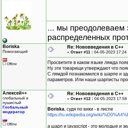
... мы преодолеваем 
распределенных прот
Boriska
Re: Нововведения в С++
Помогающий
«
Ответ #11 :
04-05-2023 17:24
Просветите в каком языке лямда появи
Offline
Ну эти товарищи утверждают что появ
С лямдой познакомился в шарпе и зд
параметров. Или наши шарписты прос
Алексей++
Re: Нововведения в С++
глобальный и
«
Ответ #12 :
04-05-2023 17:58
пушистый
Глобальный
Boriska
, судя по вики - в лиспе
модератор
https://ru.wikipedia.org/
Offline
а шарп и javascript - это молодые и з