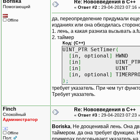
Boriska
Re: Нововведения в С++
Помогающий
«
Ответ #2 :
29-04-2023 07:16 
да, переопределение придумали еще
Offline
изданиях или она обходилась стороно
1. лень, а какая разниза вызывать a.fu
2. таймер
Код: (C++)
UINT_PTR SetTimer
(
[
in, optional
]
HWND 
[
in
]
UINT_PTR nI
[
in
]
UINT uEl
[
in, optional
]
TIMERPRO
)
;
требует указатель. При чем тут функ
Требует указатель.
Finch
Re: Нововведения в С++
Спокойный
«
Ответ #3 :
29-04-2023 07:23 
Администратор
Boriska
, Не дооценивай лень. Она дв
таймером. да она требует функцию. 
Offline
Пол:
примерах подсовывают указатель на 