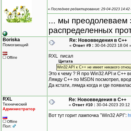
«
Последнее редактирование: 29-04-2023 14:42
... мы преодолеваем 
распределенных прот
Boriska
Re: Нововведения в С++
Помогающий
«
Ответ #9 :
30-04-2023 18:04 
RXL писал
Offline
Цитата
Win32 API к C++ не имеет никакого отно
Это к чему ? Я про Win32 API и C++ 
Лямду С++ по MSDN посмотрел, вроде 
Да кстати, лямда когда и где появила
RXL
Re: Нововведения в С++
Технический
«
Ответ #10 :
30-04-2023 20:12
Администратор
Вот тут горит лампочка "Win32 API":
h
Offline
Пол: