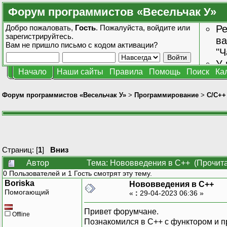
Форум программистов «Весельчак У»
Добро пожаловать,
Гость
. Пожалуйста,
войдите
или
Ре
зарегистрируйтесь
.
ва
Вам не пришло
письмо с кодом активации?
"Ч
У 
Начало
Наши сайты
Правила
Помощь
Поиск
Ка
от
зн
Форум программистов «Весельчак У»
>
Программирование
>
C/C++
Страниц: [
1
]
Вниз
Автор
Тема: Нововведения в С++ (Прочита
0 Пользователей и 1 Гость смотрят эту тему.
Boriska
Нововведения в С++
Помогающий
«
:
29-04-2023 06:36 »
Привет форумчане.
Offline
Познакомился в С++ с функтором и п