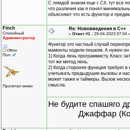
С лямдой знаком еще с С#, тут все п
что различия как я понял минимальн
объясняют что есть функтор и предик
Finch
Re: Нововведения в С++
Спокойный
«
Ответ #1 :
29-04-2023 07:04 
Администратор
Функтор это частный случай переопре
мамонты ходили пешком. А нужен он 
Offline
Пол:
1) Когда лень программисту. Класс з
тот же метод лень.
2) Когда стороняя функция требует в
учитывать предыдушие вызовы и наст
может также и таймеры. Вызов неско
смысла.
Пролетал мимо
Не будите спашяго д
Джаффар (Ко