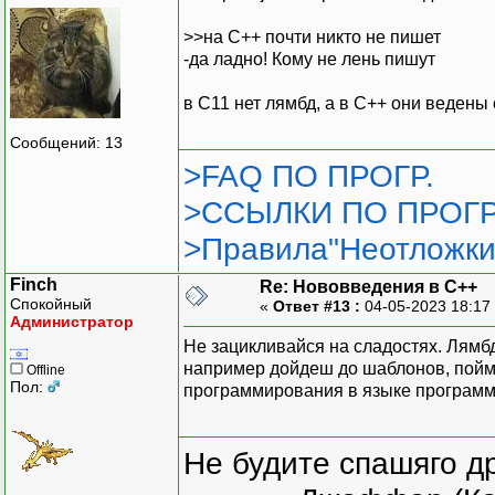
>>на С++ почти никто не пишет
-да ладно! Кому не лень пишут
в C11 нет лямбд, а в C++ они ведены
Сообщений: 13
>FAQ ПО ПРОГР.
>ССЫЛКИ ПО ПРОГР
>Правила"Неотложки
Finch
Re: Нововведения в С++
Спокойный
«
Ответ #13 :
04-05-2023 18:17
Администратор
Не зацикливайся на сладостях. Лямбд
например дойдеш до шаблонов, пойме
Offline
Пол:
программирования в языке програм
Не будите спашяго д