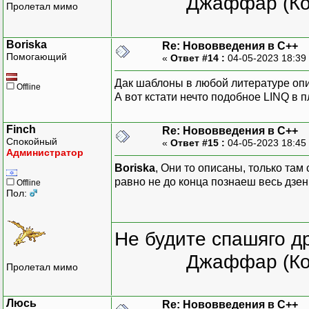
Джаффар (Ко
Пролетал мимо
Boriska
Re: Нововведения в С++
Помогающий
«
Ответ #14 :
04-05-2023 18:39
Дак шаблоны в любой литературе опис
Offline
А вот кстати нечто подобное LINQ в п
Finch
Re: Нововведения в С++
Спокойный
«
Ответ #15 :
04-05-2023 18:45
Администратор
Boriska
, Они то описаны, только там
равно не до конца познаеш весь дзен
Offline
Пол:
Не будите спашяго д
Джаффар (Ко
Пролетал мимо
Люсь
Re: Нововведения в С++