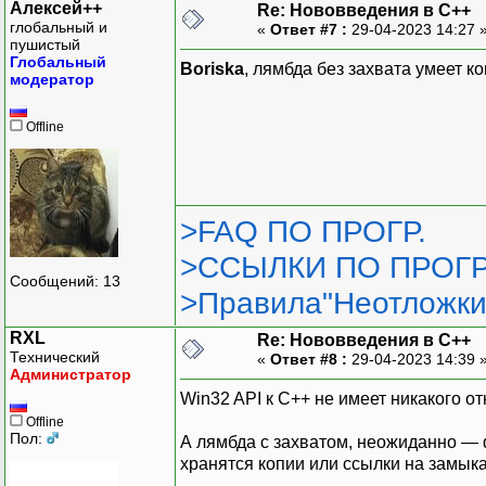
Алексей++
Re: Нововведения в С++
глобальный и
«
Ответ #7 :
29-04-2023 14:27 
пушистый
Глобальный
Boriska
, лямбда без захвата умеет к
модератор
Offline
>FAQ ПО ПРОГР.
>ССЫЛКИ ПО ПРОГР
Сообщений: 13
>Правила"Неотложки
RXL
Re: Нововведения в С++
Технический
«
Ответ #8 :
29-04-2023 14:39 
Администратор
Win32 API к C++ не имеет никакого о
Offline
Пол:
А лямбда с захватом, неожиданно — ф
хранятся копии или ссылки на замы