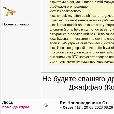
скриптами в dot, доки писал в wiki марк
разбираем его наследие.
xxx: Из прекрасного
xxx: smack-my-bitch-up.sh - шлет видимо
стреляет после 9 вечера если на рабочей
Пролетал мимо
xxx: kumar-mudak.sh - сканит почту, ищ
словами (sorry, help и т.д.) откатывает
аккуратнее в следующий раз. Зело закол
xxx: badun.sh - поставлен на cron на о
если к 8-45 утра не обнаружилось интер
xxx: И наконец первый приз: coffe-blyat.s
что она в сетке да и еще что на ней ss
выяснили что ЭТО запускает процесс варе
раз к тому моменту когда неспеша идущи
Не будите спашяго д
Джаффар (Ко
Люсь
Re: Нововведения в С++
Команда клуба
«
Ответ #18 :
20-05-2023 08:26