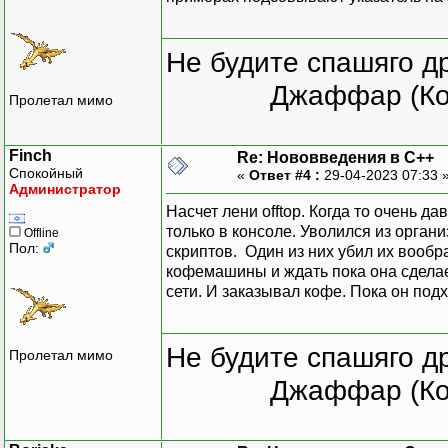
Не будите спашяго д
Джаффар (Ко
Пролетал мимо
Finch
Re: Нововведения в С++
Спокойный
«
Ответ #4 :
29-04-2023 07:33 
Администратор
Насчет лени offtop. Когда то очень д
только в консоле. Уволился из органи
Offline
Пол:
скриптов. Один из них убил их вооб
кофемашины и ждать пока она сделае
сети. И заказывал кофе. Пока он под
Не будите спашяго д
Пролетал мимо
Джаффар (Ко