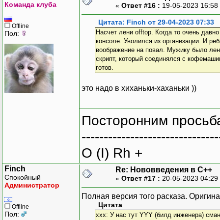
Команда клуба
«
Ответ #16 :
19-05-2023 16:58
Цитата: Finch от 29-04-2023 07:33
Offline
Насчет лени offtop. Когда то очень давн
Пол:
консоле. Уволился из организации. И реб
воображение на повал. Мужику было лен
скрипт, который соединялся с кофемаши
готов.
это надо в хиханьки-хаханьки ))
Посторонним просьба
-------------------------------
O (I) Rh +
Finch
Re: Нововведения в С++
Спокойный
«
Ответ #17 :
20-05-2023 04:29
Администратор
Полная версия того расказа. Оригина
Цитата
Offline
Пол:
xxx: У нас тут YYY (билд инженера) сма