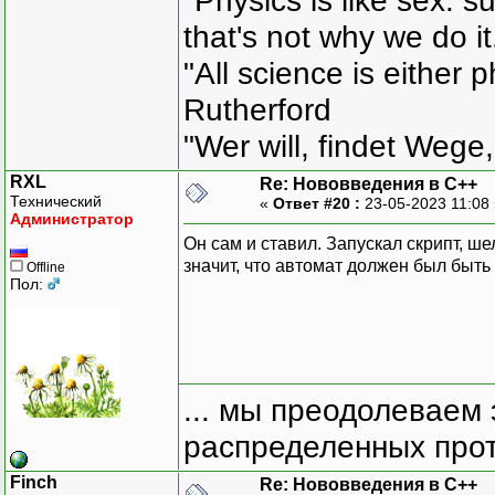
"Physics is like sex: s
that's not why we do i
"All science is either 
Rutherford
"Wer will, findet Wege,
RXL
Re: Нововведения в С++
Технический
«
Ответ #20 :
23-05-2023 11:08
Администратор
Он сам и ставил. Запускал скрипт, ше
значит, что автомат должен был быть 
Offline
Пол:
... мы преодолеваем 
распределенных прот
Finch
Re: Нововведения в С++