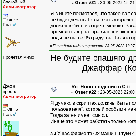
Спокойный
«
Ответ #21 :
23-05-2023 18:21
Администратор
Я в инете посмотрел, что такое half-c
не будет делать. Если взять укорочен
Offline
Пол:
должен взбить и согреть молоко. Зав
промолоть зерна. правильное экспрес
воды не выше 95 градусов. Так что в
«
Последнее редактирование: 23-05-2023 18:27 
Не будите спашяго д
Пролетал мимо
Джаффар (Ко
Джон
Re: Нововведения в С++
просто
«
Ответ #22 :
23-05-2023 22:00
Администратор
Я думаю, в скриптах должны быть по
пользователя", который особыми ман
Offline
Пол:
Тогда затея имеет смысл.
Иначе это может работать только когд
зы У нас фирме таких машин штуки 4-5