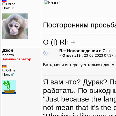
Offline
Пол:
Посторонним просьба
-------------------------------
O (I) Rh +
Джон
Re: Нововведения в С++
просто
«
Ответ #19 :
23-05-2023 07:37 
Администратор
Вить, меня интересует только один м
Offline
Пол:
Я вам что? Дурак? П
работать. По выходн
"Just because the lan
not mean that it’s the 