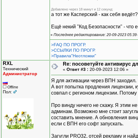
Добавлено через 18 минут и 12 секунд:
а тот же Касперский - как себя ведёт?
Ещё некий "Код Безопасности" - что е
«
Последнее редактирование: 20-09-2023 05:39
>FAQ ПО ПРОГР.
>ССЫЛКИ ПО ПРОГР.
>Правила"Неотложки"
RXL
Re: посоветуйте антивирус для
Технический
«
Ответ #3 :
20-09-2023 12:06 »
Администратор
Я для активации через ВПН заходил. 
А вот попытка продления лицензии, к
Offline
Пол:
совпал с регионом лицензии. Потому
Про винду ничего не скажу. Я этим н
админам. Возможно мне стоит загугл
составить мнение. А обновления винд
если с ВПН его софт запускать.
Загугли PRO32, отсей рекламу и най