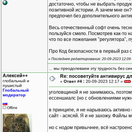
достаточно, чтобы не выбрать продук
позитивной истории. А зачем мне он?
предпочел без дополнительного антив
Весь отечественный софт очень тесно
пользуйся смело. Посмотрев как-то н
что по все пожелания "регулятора", 
Про Код безопасности в первый раз 
«
Последнее редактирование: 20-09-2023 12:09
... мы преодолеваем эту трудность без си
Алексей++
Re: посоветуйте антивирус для
глобальный и
«
Ответ #4 :
20-09-2023 12:17 »
пушистый
Глобальный
уголовщиной я не занимаюсь, поэтому
модератор
ессеншиалс (но с обновлениями нужн
Offline
в принципе, я не нарываюсь активно 
сайт - асясяй. Я и не захожу. Файлы 
но с нодом привычнее, всё настроено