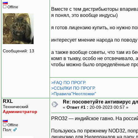
Offline
Вместе с тем дистрибьюторы впариваю
я понял, это вообще индусы)
я готов лицензию купить, но нужно по
интересует мнение народа по поводу
Сообщений: 13
а также вообще советы, что там из б
комп в тыкву, особо не отсвечивало,
чтобы можно было определённые про
>FAQ ПО ПРОГР.
>ССЫЛКИ ПО ПРОГР.
>Правила"Неотложки"
RXL
Re: посоветуйте антивирус для
Технический
«
Ответ #1 :
20-09-2023 00:57 »
Администратор
PRO32 — индийское гавно. На россий
Offline
Пол:
Пользуюсь по прежнему NOD32, попро
лицензию для Нидерландов на пару ле