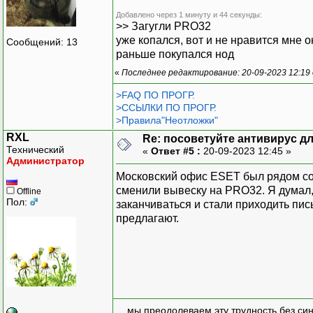
Добавлено через 1 минуту и 44 секунды:
>> Загугли PRO32
уже копался, вот и не нравится мне о
Сообщений: 13
раньше покупался нод
«
Последнее редактирование: 20-09-2023 12:19
>FAQ ПО ПРОГР.
>ССЫЛКИ ПО ПРОГР.
>Правила"Неотложки"
RXL
Re: посоветуйте антивирус для
Технический
«
Ответ #5 :
20-09-2023 12:45 »
Администратор
Московский офис ESET был рядом со 
сменили вывеску на PRO32. Я думал, п
Offline
Пол:
заканчиваться и стали приходить пис
предлагают.
... мы преодолеваем эту трудность без си