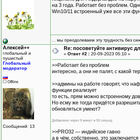
на 3 года. Работает без проблем. Одн
Win10/11 встроенный уже все эти фун
... мы преодолеваем эту трудность без си
Алексей++
Re: посоветуйте антивирус для
глобальный и
«
Ответ #2 :
20-09-2023 05:10 »
пушистый
Глобальный
>>Работает без проблем
модератор
интересно, а они не палят, с какой т
Offline
>>админы на работе говорят, что наф
функции реализует
то есть, прям можно встроенному до
Но есму же тогда придётся разрешить
обновляться умеют?
Добавлено через 9 минут и 50 секунд:
Сообщений: 13
>>PRO32 — индийское гавно
а в чём, собственно, это заключаетс