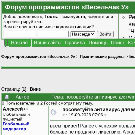
Форум программистов «Весельчак У»
Добро пожаловать,
Гость
. Пожалуйста,
войдите
или
Ре
зарегистрируйтесь
.
ва
Вам не пришло
письмо с кодом активации?
"Ч
У 
Начало
Наши сайты
Правила
Помощь
Поиск
Ка
от
зн
Форум программистов «Весельчак У»
>
Практические разделы
>
Бе
Страниц: [
1
]
Вниз
Автор
Тема: посоветуйте антивирус для win
0 Пользователей и 2 Гостей смотрят эту тему.
Алексей++
посоветуйте антивирус для wi
глобальный и
«
:
19-09-2023 07:06 »
пушистый
Глобальный
всем привет! Ранее с успехом польз
модератор
больше не продляют лицензию. А жал