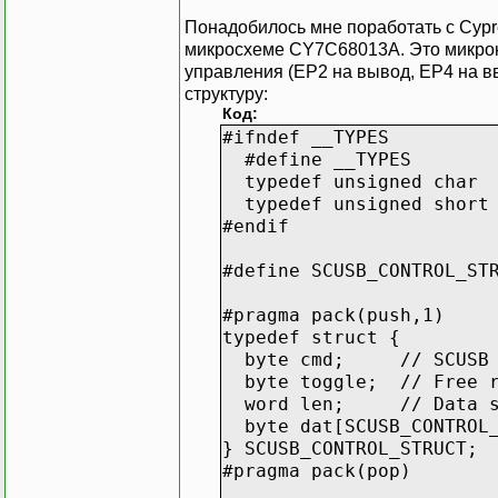
Понадобилось мне поработать с Cyp
микросхеме CY7C68013A. Это микрок
управления (EP2 на вывод, EP4 на в
структуру:
Код:
#ifndef __TYPES
#define __TYPES
typedef unsigned char 
typedef unsigned short 
#endif
#define SCUSB_CONTRO
#pragma pack(push,1)
typedef struct {
byte cmd; // SCUSB I/
byte toggle; // Free ru
word len; // Data si
byte dat[SCUSB_CONTROL_
} SCUSB_CONTROL_STRUCT;
#pragma pack(pop)