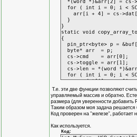
*(word *)&arr[2] = cs->
for ( int i = 0; i < SC
arr[i + 4] = cs->dat[
}
}
static void copy_array_t
{
pin_ptr<byte> p = &buf[
byte* arr = p;
cs->cmd = arr[0];
cs->toggle = arr[1];
cs->len = *(word *)&arr
for ( int i = 0; i < SC
cs->dat[i] = arr[i + 
}
Т.е. эти две функции позволяют счи
}
управляемый массив и обратно. Есте
размера (для уверенности добавить R
Таким образом моя задача решается 
Код проверен на "железе", работает н
Как используется.
Код: