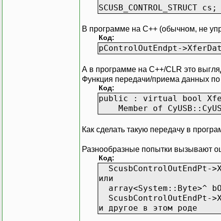
SCUSB_CONTROL_STRUCT cs;
В программе на C++ (обычном, не уп
Код:
pControlOutEndpt->XferDa
А в программе на C++/CLR это выгляд
Функция передачи/приема данных по 
Код:
public : virtual bool Xf
Member of CyUSB::CyUS
Как сделать такую передачу в прогр
Разнообразные попытки вызывают о
Код:
ScusbControlOutEndPt->Xf
или
array<System::Byte>^ bO
ScusbControlOutEndPt->Xf
и другое в этом роде