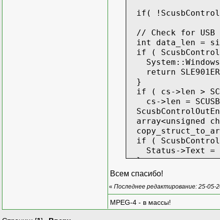
if( !ScusbControlO
// Check for USB 
int data_len = siz
if ( ScusbControlO
System::Windows::
return SLE901ERR_
}
if ( cs->len > SCU
cs->len = SCUSB_C
ScusbControlOutEnd
array<unsigned cha
copy_struct_to_ar
if ( ScusbControlO
Status->Text = "U
}
else {
Всем спасибо!
error = SLE901ERR
«
Последнее редактирование: 25-05-20
}
return error;
MPEG-4 - в массы!
}