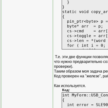
}
}
static void copy_ar
{
pin_ptr<byte> p =
byte* arr = p;
cs->cmd = arr[
cs->toggle = arr[
cs->len = *(word 
for ( int i = 0; i
cs->dat[i] = arr
}
Т.е. эти две функции позвол
}
что нужно предварительно соз
проверки).
Таким образом моя задача ре
Код проверен на "железе", ра
Как используется.
Код:
int MyForm::USB_Con
{
int error = SLE90