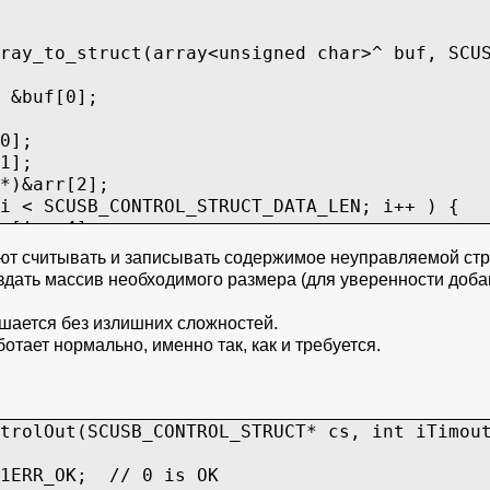
ray_to_struct(array<unsigned char>^ buf, SCU
 &buf[0];
0];
1];
*)&arr[2];
 < SCUSB_CONTROL_STRUCT_DATA_LEN; i++ ) {
[i + 4];
яют считывать и записывать содержимое неуправляемой стр
дать массив необходимого размера (для уверенности добави
шается без излишних сложностей.
ботает нормально, именно так, как и требуется.
trolOut(SCUSB_CONTROL_STRUCT* cs, int iTimou
1ERR_OK; // 0 is OK