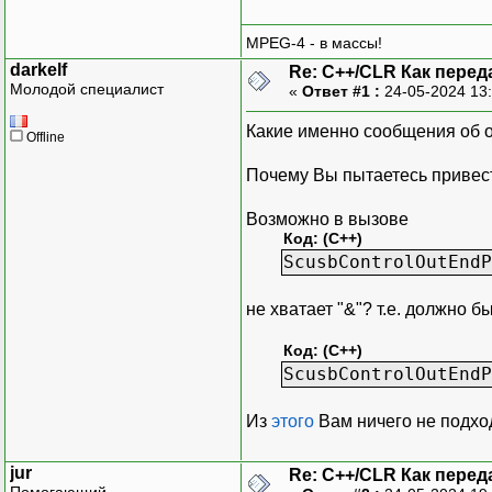
MPEG-4 - в массы!
darkelf
Re: C++/CLR Как пере
Молодой специалист
«
Ответ #1 :
24-05-2024 13
Какие именно сообщения об 
Offline
Почему Вы пытаетесь привести
Возможно в вызове
Код: (C++)
ScusbControlOutEndP
не хватает "&"? т.е. должно бы
Код: (C++)
ScusbControlOutEndP
Из
этого
Вам ничего не подхо
jur
Re: C++/CLR Как пере
Помогающий