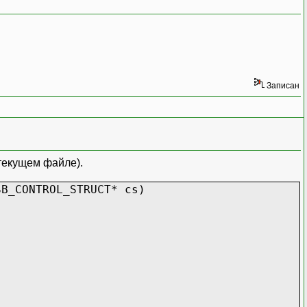
Записан
 текущем файле).
SB_CONTROL_STRUCT* cs)