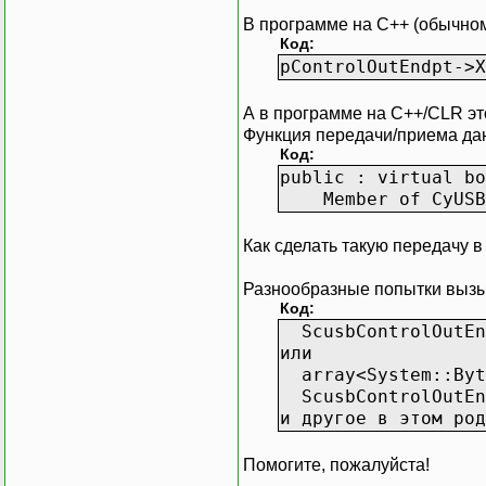
В программе на C++ (обычном
Код:
pControlOutEndpt->X
А в программе на C++/CLR эт
Функция передачи/приема дан
Код:
public : virtual bo
Member of CyUSB:
Как сделать такую передачу 
Разнообразные попытки выз
Код:
ScusbControlOutEnd
или
array<System::Byte
ScusbControlOutEnd
и другое в этом род
Помогите, пожалуйста!