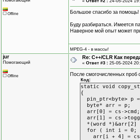
«
Ответ #2 :
24-05-2024 19
Большое спасибо за помощь!
Offline
Буду разбираться. Имеется па
Наверное мой опыт может пр
MPEG-4 - в массы!
jur
Re: C++/CLR Как пере
Помогающий
«
Ответ #3 :
25-05-2024 20
После смогочисленных проб сд
Offline
Код:
static void copy_st
{
pin_ptr<byte> p =
byte* arr = p;
arr[0] = cs->cmd;
arr[1] = cs->togg
*(word *)&arr[2] 
for ( int i = 0; i
arr[i + 4] = cs-