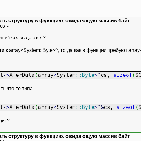
дать структуру в функцию, ожидающую массив байт
:03 »
ошибках выдаются?
 к array<System::Byte>^, тогда как в функции требуют array
t
-
>
XferData
(
array
<
System
::
Byte
>
^
cs,
sizeof
(
S
ть что-то типа
t
-
>
XferData
(
array
<
System
::
Byte
>
^&
cs,
sizeof
(
дит?
дать структуру в функцию, ожидающую массив байт