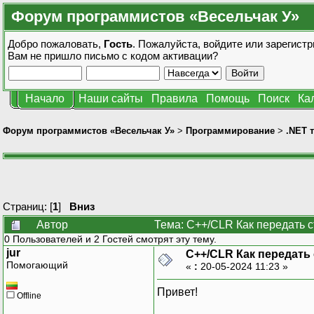
Форум программистов «Весельчак У»
Добро пожаловать,
Гость
. Пожалуйста,
войдите
или
зарегистр
Вам не пришло
письмо с кодом активации?
Начало
Наши сайты
Правила
Помощь
Поиск
Ка
Форум программистов «Весельчак У»
>
Программирование
>
.NET 
Страниц: [
1
]
Вниз
Автор
Тема: C++/CLR Как передать 
0 Пользователей и 2 Гостей смотрят эту тему.
jur
C++/CLR Как передать
Помогающий
«
:
20-05-2024 11:23 »
Привет!
Offline