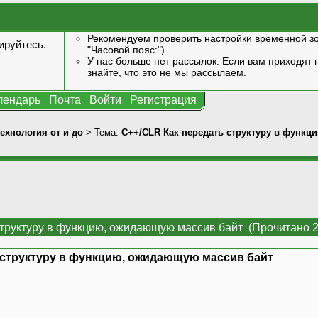
Рекомендуем проверить настройки временной зо
ируйтесь
.
"Часовой пояс:").
У нас больше нет рассылок. Если вам приходят п
знайте, что это не мы рассылаем.
лендарь
Почта
Войти
Регистрация
технология от и до
> Тема:
C++/CLR Как передать структуру в функц
структуру в функцию, ожидающую массив байт (Прочитано 2
 структуру в функцию, ожидающую массив байт