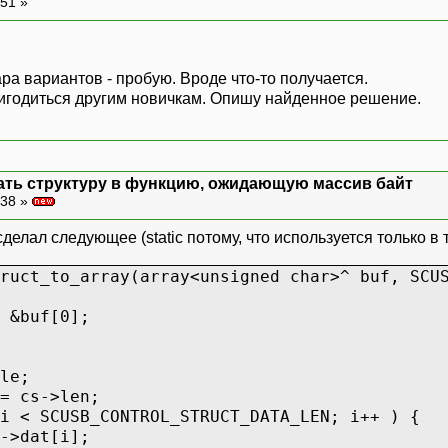
:51 »
ра вариантов - пробую. Вроде что-то получается.
игодиться другим новичкам. Опишу найденное решение.
дать структуру в функцию, ожидающую массив байт
:38 »
елал следующее (static потому, что используется только в
ruct_to_array(array<unsigned char>^ buf, SCU
 &buf[0];
le;
= cs->len;
 < SCUSB_CONTROL_STRUCT_DATA_LEN; i++ ) {
>dat[i];