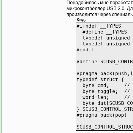
Понадобилось мне поработат
микроконтроллер USB 2.0. Дл
производится через специаль
Код:
#ifndef __TYPES
#define __TYPES
typedef unsigned 
typedef unsigned 
#endif
#define SCUSB_C
#pragma pack(push,1
typedef struct {
byte cmd; // SCU
byte toggle; // Fr
word len; // Da
byte dat[SCUSB_CON
} SCUSB_CONTROL_STR
#pragma pack(pop)
SCUSB_CONTROL_STRUC