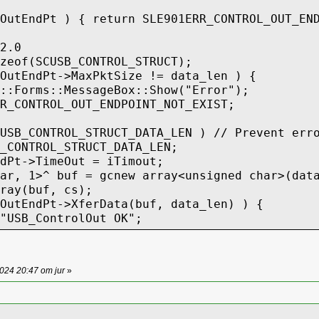
utEndPt ) { return SLE901ERR_CONTROL_OUT_END
2.0
eof(SCUSB_CONTROL_STRUCT);
utEndPt->MaxPktSize != data_len ) {
Forms::MessageBox::Show("Error");
CONTROL_OUT_ENDPOINT_NOT_EXIST;
SB_CONTROL_STRUCT_DATA_LEN ) // Prevent err
ONTROL_STRUCT_DATA_LEN;
Pt->TimeOut = iTimout;
r, 1>^ buf = gcnew array<unsigned char>(dat
ray(buf, cs);
utEndPt->XferData(buf, data_len) ) {
SB_ControlOut OK";
_CONTROL_OUT_TRANSFER_FAILED;
24 20:47 от jur
»