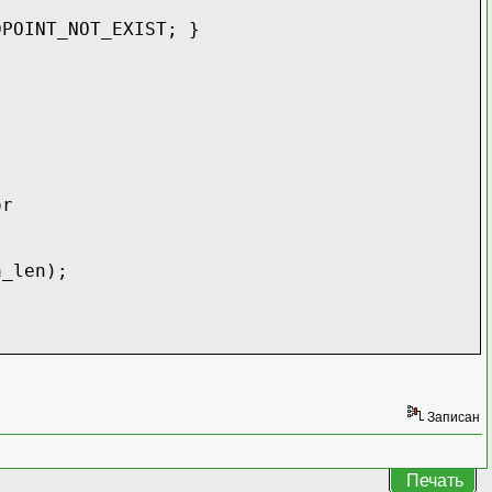
POINT_NOT_EXIST; }
or
a_len);
Записан
Печать