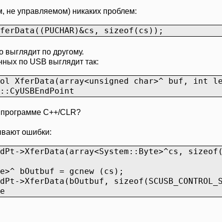
, не управляемом) никаких проблем:
ferData((PUCHAR)&cs, sizeof(cs));
о выглядит по другому.
ных по USB выглядит так:
ol XferData(array<unsigned char>^ buf, int l
:CyUSBEndPoint
в программе C++/CLR?
ывают ошибки:
Pt->XferData(array<System::Byte>^cs, sizeof(
>^ bOutbuf = gcnew (cs);
Pt->XferData(bOutbuf, sizeof(SCUSB_CONTROL_S
е