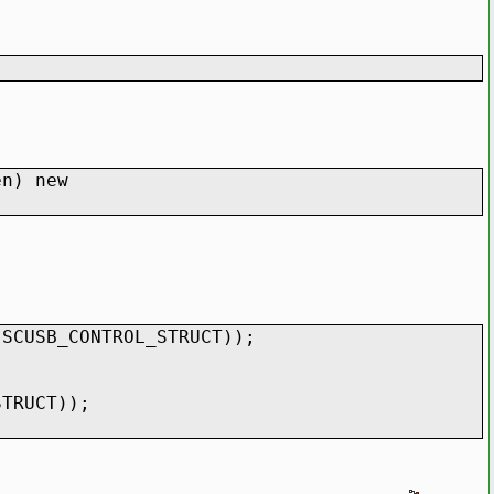
en) new
SCUSB_CONTROL_STRUCT));
TRUCT));