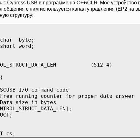
ь с Cypress USB в программе на C++/CLR. Мое устройство
я общения с ним используется канал управления (EP2 на в
ную структуру:
char byte;
short word;
ONTROL_STRUCT_DATA_LEN (512-4)
)
SB I/O command code
ee running counter for proper data answer
ta size in bytes
TROL_STRUCT_DATA_LEN];
UCT;
T cs;