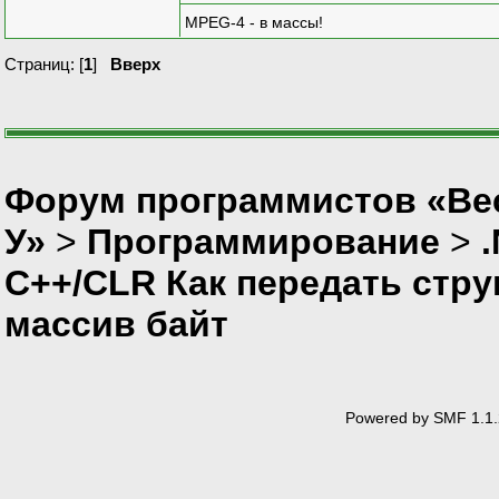
return error;
MPEG-4 - в массы!
}
Страниц: [
1
]
Вверх
Форум программистов «Ве
У»
>
Программирование
>
C++/CLR Как передать стр
массив байт
Powered by SMF 1.1.