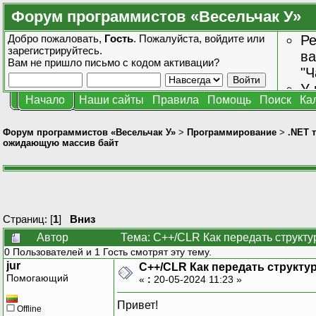
Форум программистов «Весельчак У»
Добро пожаловать,
Гость
. Пожалуйста,
войдите
или
Ре
зарегистрируйтесь
.
ва
Вам не пришло
письмо с кодом активации?
"Ч
У 
Начало
Наши сайты
Правила
Помощь
Поиск
Ка
от
зн
Форум программистов «Весельчак У»
>
Программирование
>
.NET 
ожидающую массив байт
Страниц: [
1
]
Вниз
Автор
Тема: C++/CLR Как передать структ
0 Пользователей и 1 Гость смотрят эту тему.
jur
C++/CLR Как передать структ
Помогающий
«
:
20-05-2024 11:23 »
Привет!
Offline