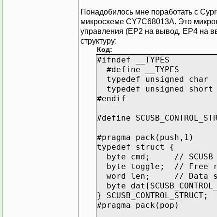
Понадобилось мне поработать с Cyp
микросхеме CY7C68013A. Это микрок
управления (EP2 на вывод, EP4 на в
структуру:
Код:
#ifndef __TYPES
#define __TYPES
typedef unsigned char 
typedef unsigned short 
#endif
#define SCUSB_CONTRO
#pragma pack(push,1)
typedef struct {
byte cmd; // SCUSB I/
byte toggle; // Free ru
word len; // Data si
byte dat[SCUSB_CONTROL_
} SCUSB_CONTROL_STRUCT;
#pragma pack(pop)