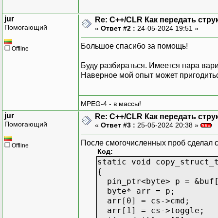
jur
Re: C++/CLR Как передать стр
Помогающий
«
Ответ #2 :
24-05-2024 19:51 »
Большое спасибо за помощь!
Offline
Буду разбираться. Имеется пара вари
Наверное мой опыт может пригодить
MPEG-4 - в массы!
jur
Re: C++/CLR Как передать стр
Помогающий
«
Ответ #3 :
25-05-2024 20:38 »
После смогочисленных проб сделал сл
Offline
Код:
static void copy_struct_
{
pin_ptr<byte> p = &buf[
byte* arr = p;
arr[0] = cs->cmd;
arr[1] = cs->toggle;