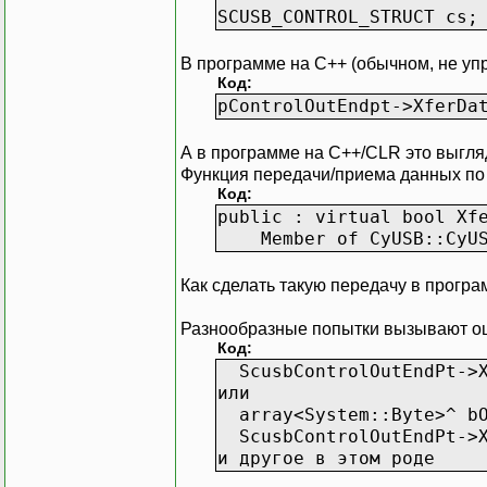
SCUSB_CONTROL_STRUCT cs;
В программе на C++ (обычном, не уп
Код:
pControlOutEndpt->XferDa
А в программе на C++/CLR это выгляд
Функция передачи/приема данных по 
Код:
public : virtual bool Xf
Member of CyUSB::CyUS
Как сделать такую передачу в прогр
Разнообразные попытки вызывают о
Код:
ScusbControlOutEndPt->Xf
или
array<System::Byte>^ bO
ScusbControlOutEndPt->Xf
и другое в этом роде