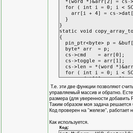
*(word *)&arr[2] = cs->
for ( int i = 0; i < SC
arr[i + 4] = cs->dat[
}
}
static void copy_array_t
{
pin_ptr<byte> p = &buf[
byte* arr = p;
cs->cmd = arr[0];
cs->toggle = arr[1];
cs->len = *(word *)&arr
for ( int i = 0; i < SC
cs->dat[i] = arr[i + 
}
Т.е. эти две функции позволяют счи
}
управляемый массив и обратно. Есте
размера (для уверенности добавить R
Таким образом моя задача решается 
Код проверен на "железе", работает н
Как используется.
Код: