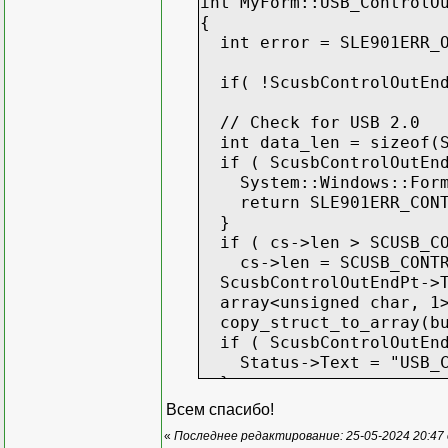
int MyForm::USB_ControlO
{
int error = SLE901ERR_
if( !ScusbControlOutEndP
// Check for USB 2.0
int data_len = sizeof(S
if ( ScusbControlOutEnd
System::Windows::Forms
return SLE901ERR_CONTR
}
if ( cs->len > SCUSB_CON
cs->len = SCUSB_CONTRO
ScusbControlOutEndPt->T
array<unsigned char, 1>^
copy_struct_to_array(bu
if ( ScusbControlOutEnd
Status->Text = "USB_Co
}
else {
Всем спасибо!
error = SLE901ERR_CONT
«
Последнее редактирование: 25-05-2024 20:47 
}