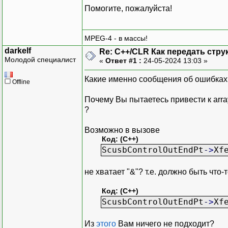
Помогите, пожалуйста!
MPEG-4 - в массы!
darkelf
Re: C++/CLR Как передать стр
Молодой специалист
«
Ответ #1 :
24-05-2024 13:03 »
Какие именно сообщения об ошибка
Offline
Почему Вы пытаетесь привести к array
?
Возможно в вызове
Код: (C++)
ScusbControlOutEndPt
-
>
Xf
не хватает "&"? т.е. должно быть что-
Код: (C++)
ScusbControlOutEndPt
-
>
Xf
Из
этого
Вам ничего не подходит?