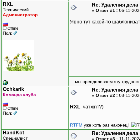
RXL
Re: Удаления дела
Технический
«
Ответ #1 :
06-11-202
Администратор
Удалит
Явно тут какой-то шаблонизат
Offline
</
d
Пол:
)
)
}
...................
... мы преодолеваем эту труднос
Ochkarik
Re: Удаления дела
Команда клуба
«
Ответ #2 :
08-11-202
RXL
, чатжпт?)
Offline
Пол:
RTFM
уже хоть раз наконец!
HandKot
Re: Удаления дела
Специалист
«
Ответ #3 :
11-11-202