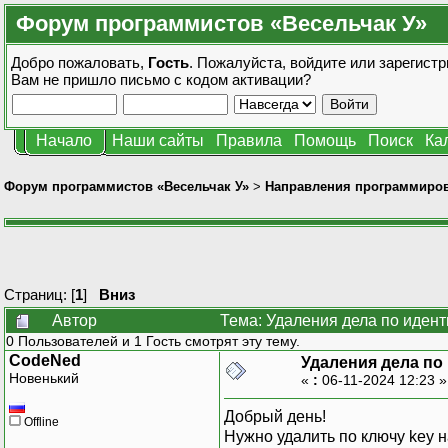
Форум программистов «Весельчак У»
Добро пожаловать,
Гость
. Пожалуйста,
войдите
или
зарегистр
Вам не пришло
письмо с кодом активации?
Начало
Наши сайты
Правила
Помощь
Поиск
Ка
Форум программистов «Весельчак У»
>
Направления программиро
Страниц: [
1
]
Вниз
Автор
Тема: Удаления дела по иден
0 Пользователей и 1 Гость смотрят эту тему.
CodeNed
Удаления дела по
Новенький
«
:
06-11-2024 12:23 
Добрый день!
Offline
Нужно удалить по ключу key н