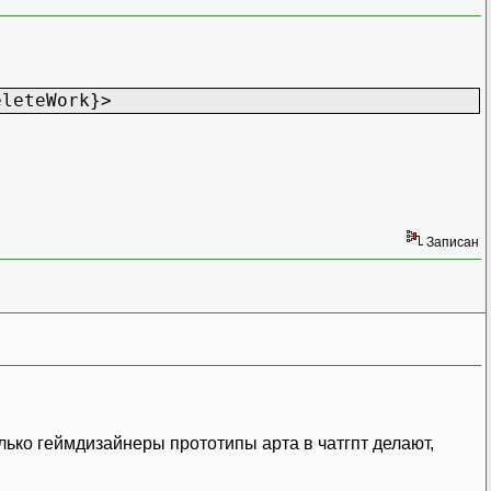
eleteWork}>
Записан
олько геймдизайнеры прототипы арта в чатгпт делают,