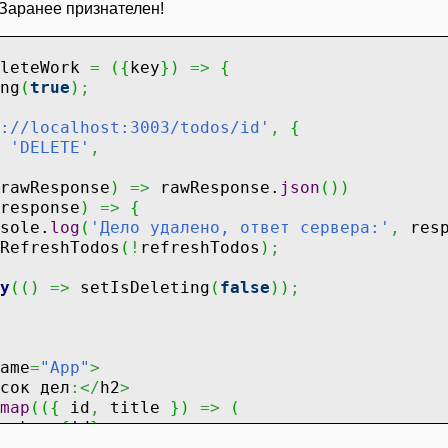
Заранее признателен!
eleteWork
=
(
{
key
}
)
=>
{
ng
(
true
)
;
://localhost:3003/todos/id'
,
{
'DELETE'
,
rawResponse
)
=>
rawResponse.
json
(
)
)
response
)
=>
{
e.
log
(
'Дело удалено, ответ сервера:'
,
resp
hTodos
(
!
refreshTodos
)
;
y
(
(
)
=>
setIsDeleting
(
false
)
)
;
ame
=
"App"
>
сок дел
:</
h2
>
map
(
(
{
id
,
title
}
)
=>
(
v key
=
{
id
}
>
{
id
}
-
{
title
}