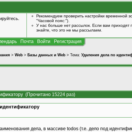
Рекомендуем проверить настройки временной зо
ируйтесь
.
"Часовой пояс:").
У нас больше нет рассылок. Если вам приходят п
знайте, что это не мы рассылаем.
лендарь
Почта
Войти
Регистрация
вания
>
Web
>
Базы данных и Web
> Тема:
Удаления дела по иденти
тификатору (Прочитано 15224 раз)
 идентификатору
»
аименования дела, в массиве todos (т.е. дело под идентифик