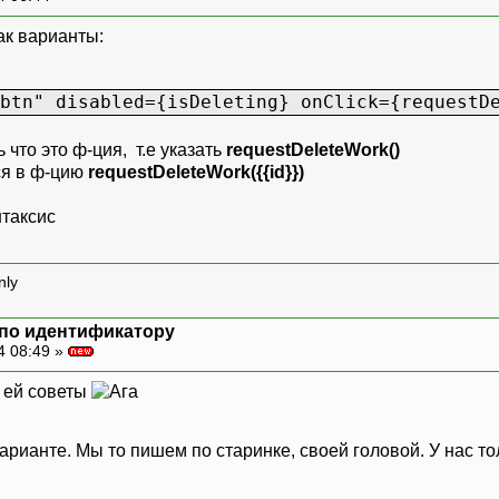
как варианты:
btn" disabled={isDeleting} onClick={requestD
 что это ф-ция, т.е указать
requestDeleteWork()
тся в ф-цию
requestDeleteWork({{id}})
нтаксис
nly
 по идентификатору
4 08:49 »
я ей советы
варианте. Мы то пишем по старинке, своей головой. У нас т