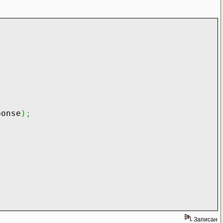
onse
)
;
Записан