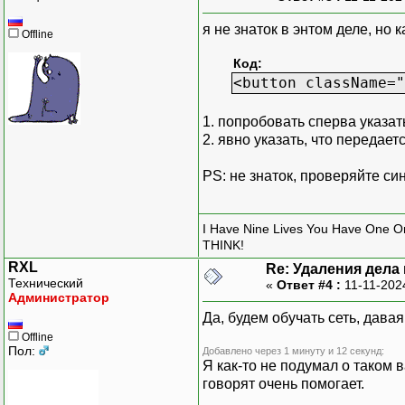
я не знаток в энтом деле, но 
Offline
Код:
<button className="
1. попробовать сперва указать
2. явно указать, что передае
PS: не знаток, проверяйте си
I Have Nine Lives You Have One O
THINK!
RXL
Re: Удаления дела
Технический
«
Ответ #4 :
11-11-202
Администратор
Да, будем обучать сеть, дава
Offline
Пол:
Добавлено через 1 минуту и 12 секунд:
Я как-то не подумал о таком 
говорят очень помогает.