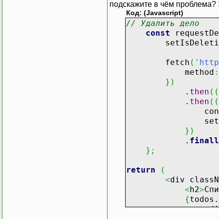
подскажите в чём проблема? 
Код: (Javascript)
// Удалить дело
const
requestD
setIsDeleti
fetch
(
'http
method
:
}
)
.
then
(
(
.
then
(
(
consol
setRefres
}
)
.
finall
}
;
return
(
<
div classN
<
h2
>
Спи
{
todos.
<
di