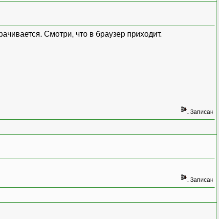
g
}
onClick
=
{
requestDeleteWork
}
>
рачивается. Смотри, что в браузер приходит.
Записан
Записан