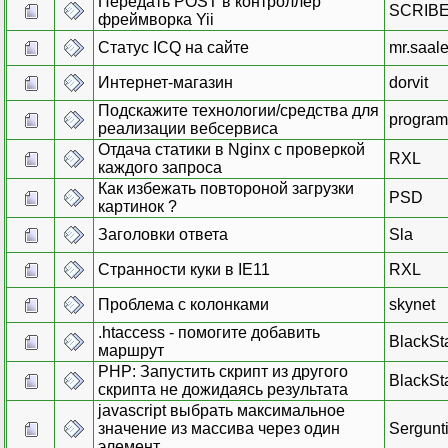
Передать POST в контроллер
SCRIB
фреймворка Yii
Статус ICQ на сайте
mr.saal
Интернет-магазин
dorvit
Подскажите технологии/средства для
program
реализации вебсервиса
Отдача статики в Nginx с проверкой
RXL
каждого запроса
Как избежать повтороной загрузки
PSD
картинок ?
Заголовки ответа
Sla
Странности куки в IE11
RXL
Проблема с колонками
skynet
.htaccess - помогите добавить
BlackSt
маршрут
PHP: Запустить скрипт из другого
BlackSt
скрипта не дожидаясь результата
javascript выбрать максимальное
значение из массива через один
Sergunti
элемент