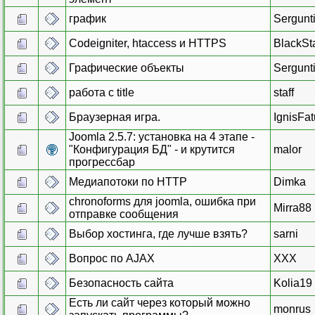
график
Sergunti
Codeigniter, htaccess и HTTPS
BlackSt
Графические объекты
Sergunti
работа с title
staff
Браузерная игра.
IgnisFa
Joomla 2.5.7: установка на 4 этапе -
"Конфигурация БД" - и крутится
malor
прогрессбар
Медиапотоки по HTTP
Dimka
chronoforms для joomla, ошибка при
Mirra88
отправке сообщения
Выбор хостинга, где лучше взять?
sarni
Вопрос по AJAX
XXX
Безопасность сайта
Kolia19
Есть ли сайт через который можно
monrus