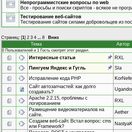
Непрограммистские вопросы по web
Все - просьбы и поиски скриптов - всякое не прог
Тестирование веб-сайтов
Тестирование сайтов силами добровольцев из по
Страниц: [
1
]
2
3
4
...
8
Вниз
Тема
Автор
0 Пользователей и 1 Гость смотрят этот раздел.
Интересные статьи
RXL
Пингуем Яндекс и Гугль
Sla
Исправление кода PHP
KorNef
Сайт автозапчастей: как долго
Ugando
создавать?
Apache 2.2.15, проблемы с
RXL
логированием
Размещение видеоматериалов на
Aether
сайте.
Создаем веб-сайт. Встал вопрос: cms
NastyaK
или Framework?