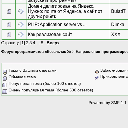
запускать программы?
Домен делигирован на Яндекс.
Нужно: почта от Яндекса, а сайт от
BulatIT
других ребят.
PHP: Application server vs ...
Dimka
Как реализован сайт
XXX
Страниц: [
1
]
2
3
4
...
8
Вверх
Форум программистов «Весельчак У»
>
Направления программиро
Тема с Вашими ответами
Заблокирован
Прикрепленна
Обычная тема
Популярная тема (более 100 ответов)
Очень популярная тема (более 500 ответов)
Powered by SMF 1.1.