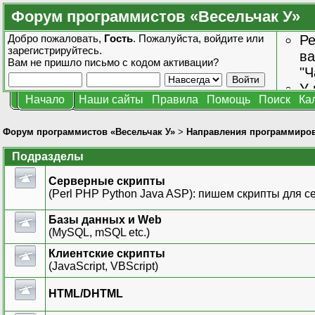
Форум программистов «Весельчак У»
Добро пожаловать,
Гость
. Пожалуйста,
войдите
или
Ре
зарегистрируйтесь
.
ва
Вам не пришло
письмо с кодом активации?
"Ч
У 
Начало
Наши сайты
Правила
Помощь
Поиск
Ка
от
зн
Форум программистов «Весельчак У»
>
Направления программиро
Подразделы
Серверные скрипты
(Perl PHP Python Java ASP): пишем скрипты для с
Базы данных и Web
(MySQL, mSQL etc.)
Клиентские скрипты
(JavaScript, VBScript)
HTML/DHTML