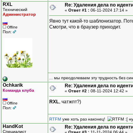
{
id
}
RXL
Re: Удаления дела по иден
Технический
«
Ответ #1 :
06-11-2024 17:14 »
<
but
Администратор
Удалить 
Явно тут какой-то шаблонизатор. Пот
</
bu
Смотри, что в браузер приходит.
Offline
</
div
>
Пол:
)
)
}
....................
... мы преодолеваем эту трудность без си
Ochkarik
Re: Удаления дела по иден
Команда клуба
«
Ответ #2 :
08-11-2024 12:42 »
RXL
, чатжпт?)
Offline
Пол:
RTFM
уже хоть раз наконец!
:[ н
HandKot
Re: Удаления дела по иден
Специалист
«
Ответ #3 :
11-11-2024 06:44 »