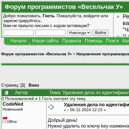
Форум программистов «Весельчак У»
Добро пожаловать,
Гость
. Пожалуйста,
войдите
или
Ре
зарегистрируйтесь
.
ва
Вам не пришло
письмо с кодом активации?
"Ч
У 
Начало
Наши сайты
Правила
Помощь
Поиск
Ка
от
зн
Форум программистов «Весельчак У»
>
Направления программиро
Страниц: [
1
]
Вниз
Автор
Тема: Удаления дела по идентифика
0 Пользователей и 1 Гость смотрят эту тему.
CodeNed
Удаления дела по идентиф
Новенький
«
:
06-11-2024 12:23 »
Добрый день!
Offline
Нужно удалить по ключу key наименов