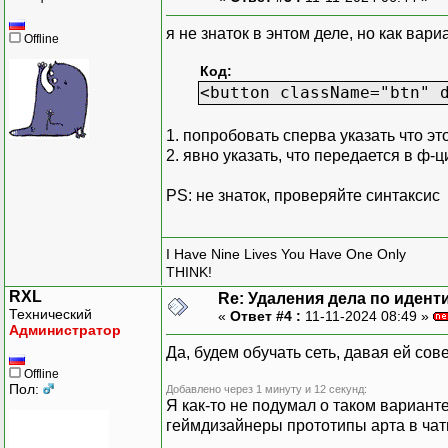
я не знаток в энтом деле, но как вари
Offline
Код:
<button className="btn" 
1. попробовать сперва указать что это
2. явно указать, что передается в ф-
PS: не знаток, проверяйте синтаксис
I Have Nine Lives You Have One Only
THINK!
RXL
Re: Удаления дела по иден
Технический
«
Ответ #4 :
11-11-2024 08:49 »
Администратор
Да, будем обучать сеть, давая ей со
Offline
Пол:
Добавлено через 1 минуту и 12 секунд:
Я как-то не подумал о таком варианте
геймдизайнеры прототипы арта в чатг