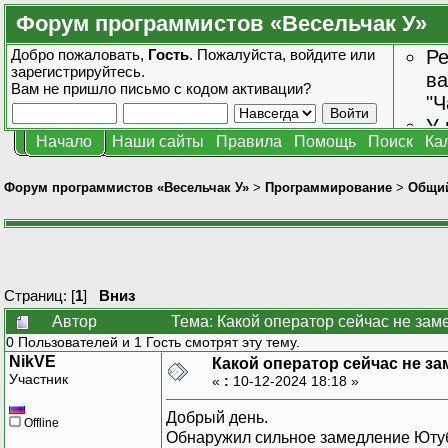
Форум программистов «Весельчак У»
Добро пожаловать,
Гость
. Пожалуйста,
войдите
или
Ре
зарегистрируйтесь
.
ва
Вам не пришло
письмо с кодом активации?
"Ч
У 
Начало
Наши сайты
Правила
Помощь
Поиск
Ка
от
зн
Форум программистов «Весельчак У»
>
Программирование
>
Общи
Страниц: [
1
]
Вниз
Автор
Тема: Какой оператор сейчас не зам
0 Пользователей и 1 Гость смотрят эту тему.
NikVE
Какой оператор сейчас не з
Участник
«
:
10-12-2024 18:18 »
Добрый день.
Offline
Обнаружил сильное замедление Ютуб